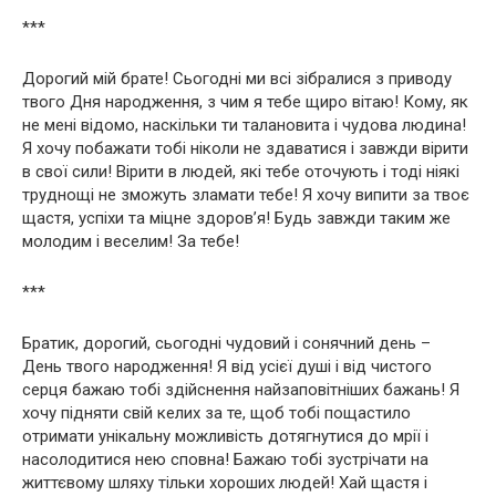
***
Дорогий мій брате! Сьогодні ми всі зібралися з приводу
твого Дня народження, з чим я тебе щиро вітаю! Кому, як
не мені відомо, наскільки ти талановита і чудова людина!
Я хочу побажати тобі ніколи не здаватися і завжди вірити
в свої сили! Вірити в людей, які тебе оточують і тоді ніякі
труднощі не зможуть зламати тебе! Я хочу випити за твоє
щастя, успіхи та міцне здоров’я! Будь завжди таким же
молодим і веселим! За тебе!
***
Братик, дорогий, сьогодні чудовий і сонячний день –
День твого народження! Я від усієї душі і від чистого
серця бажаю тобі здійснення найзаповітніших бажань! Я
хочу підняти свій келих за те, щоб тобі пощастило
отримати унікальну можливість дотягнутися до мрії і
насолодитися нею сповна! Бажаю тобі зустрічати на
життєвому шляху тільки хороших людей! Хай щастя і