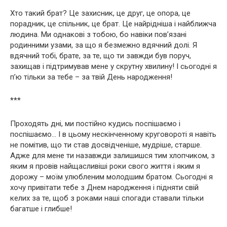
Хто такий брат? Це захисник, це друг, це опора, це
порадник, це спільник, це брат. Це найрідніша і найближча
людина. Ми однакові з тобою, бо навіки пов’язані
родинними узами, за що я безмежно вдячний долі. Я
вдячний тобі, брате, за те, що ти завжди був поруч,
захищав і підтримував мене у скрутну хвилину! І сьогодні я
п’ю тільки за тебе – за твій День народження!
***
Проходять дні, ми постійно кудись поспішаємо і
поспішаємо… І в цьому нескінченному круговороті я навіть
не помітив, що ти став досвідченіше, мудріше, старше.
Адже для мене ти назавжди залишишся тим хлопчиком, з
яким я провів найщасливіші роки свого життя і яким я
дорожу – моїм улюбленим молодшим братом. Сьогодні я
хочу привітати тебе з Днем народження і підняти свій
келих за те, щоб з роками наші спогади ставали тільки
багатше і глибше!