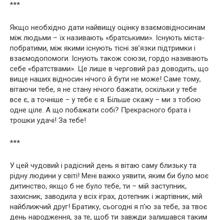
***
Якщо необхідно дати найвищу оцінку взаємовідносинам
між людьми – їх називають «братськими». Існують міста-
побратими, між якими існують тісні зв’язки підтримки і
взаємодопомоги. Існують також союзи, гордо називають
себе «братствами». Це лише в черговий раз доводить, що
вище наших відносин нічого й бути не може! Саме тому,
вітаючи тебе, я не стану нічого бажати, оскільки у тебе
все є, а точніше – у тебе є я. Більше скажу – ми з тобою
одне ціле. А що побажати собі? Прекрасного брата і
трошки удачі! За тебе!
***
У цей чудовий і радісний день я вітаю саму близьку та
рідну людини у світі! Мені важко уявити, яким би було моє
дитинство, якщо б не було тебе, ти – мій заступник,
захисник, заводила у всіх іграх, дотепник і жартівник, мій
найближчий друг! Братику, сьогодні я п’ю за тебе, за твоє
день народження, за те, щоб ти завжди залишався таким