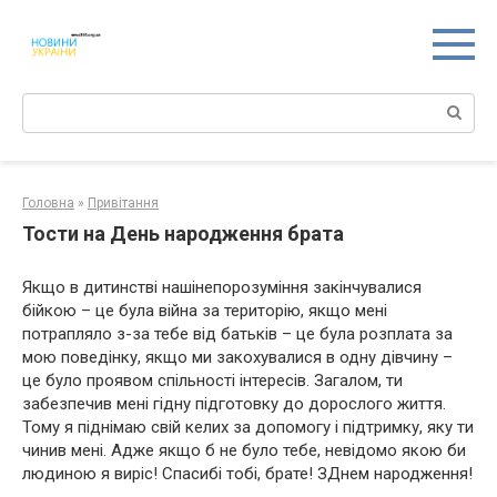
Перейти
к
контенту
Поиск:
Головна
»
Привітання
Тости на День народження брата
Якщо в дитинстві нашінепорозуміння закінчувалися
бійкою – це була війна за територію, якщо мені
потрапляло з-за тебе від батьків – це була розплата за
мою поведінку, якщо ми закохувалися в одну дівчину –
це було проявом спільності інтересів. Загалом, ти
забезпечив мені гідну підготовку до дорослого життя.
Тому я піднімаю свій келих за допомогу і підтримку, яку ти
чинив мені. Адже якщо б не було тебе, невідомо якою би
людиною я виріс! Спасибі тобі, брате! ЗДнем народження!