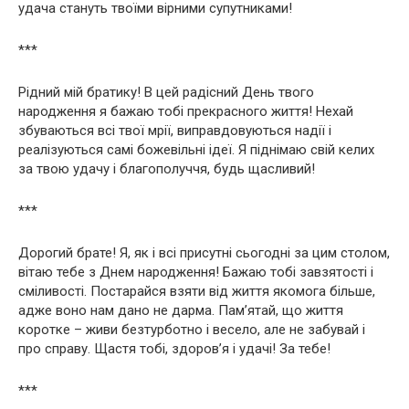
удача стануть твоїми вірними супутниками!
***
Рідний мій братику! В цей радісний День твого
народження я бажаю тобі прекрасного життя! Нехай
збуваються всі твої мрії, виправдовуються надії і
реалізуються самі божевільні ідеї. Я піднімаю свій келих
за твою удачу і благополуччя, будь щасливий!
***
Дорогий брате! Я, як і всі присутні сьогодні за цим столом,
вітаю тебе з Днем народження! Бажаю тобі завзятості і
сміливості. Постарайся взяти від життя якомога більше,
адже воно нам дано не дарма. Пам’ятай, що життя
коротке – живи безтурботно і весело, але не забувай і
про справу. Щастя тобі, здоров’я і удачі! За тебе!
***