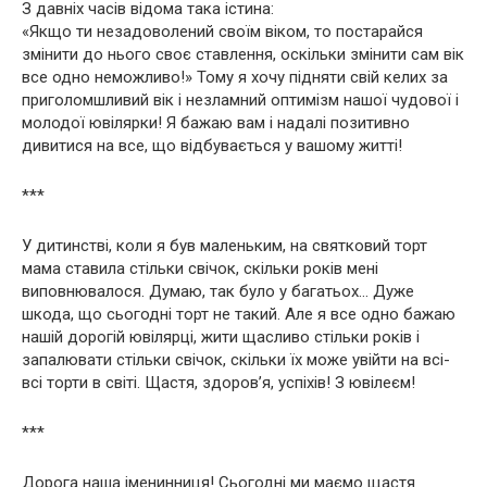
З давніх часів відома така істина:
«Якщо ти незадоволений своїм віком, то постарайся
змінити до нього своє ставлення, оскільки змінити сам вік
все одно неможливо!» Тому я хочу підняти свій келих за
приголомшливий вік і незламний оптимізм нашої чудової і
молодої ювілярки! Я бажаю вам і надалі позитивно
дивитися на все, що відбувається у вашому житті!
***
У дитинстві, коли я був маленьким, на святковий торт
мама ставила стільки свічок, скільки років мені
виповнювалося. Думаю, так було у багатьох… Дуже
шкода, що сьогодні торт не такий. Але я все одно бажаю
нашій дорогій ювілярці, жити щасливо стільки років і
запалювати стільки свічок, скільки їх може увійти на всі-
всі торти в світі. Щастя, здоров’я, успіхів! З ювілеєм!
***
Дорога наша іменинниця! Сьогодні ми маємо щастя