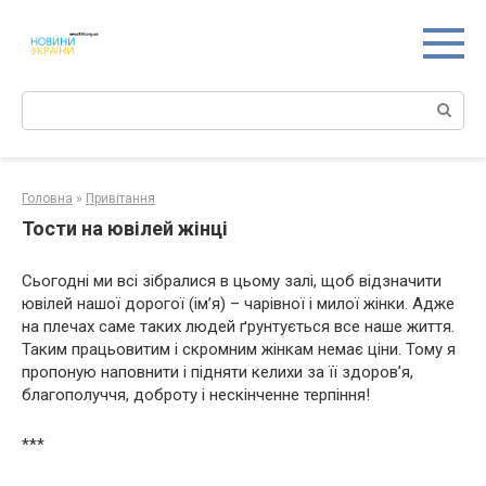
Перейти
к
контенту
Поиск:
Головна
»
Привітання
Тости на ювілей жінці
Сьогодні ми всі зібралися в цьому залі, щоб відзначити
ювілей нашої дорогої (ім’я) – чарівної і милої жінки. Адже
на плечах саме таких людей ґрунтується все наше життя.
Таким працьовитим і скромним жінкам немає ціни. Тому я
пропоную наповнити і підняти келихи за її здоров’я,
благополуччя, доброту і нескінченне терпіння!
***