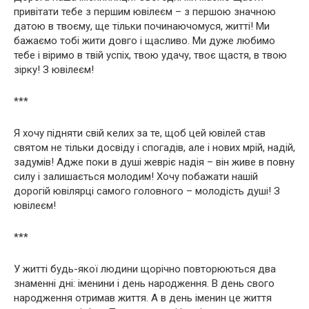
привітати тебе з першим ювілеєм – з першою значною
датою в твоєму, ще тільки починаючомуся, житті! Ми
бажаємо тобі жити довго і щасливо. Ми дуже любимо
тебе і віримо в твій успіх, твою удачу, твоє щастя, в твою
зірку! З ювілеєм!
***
Я хочу підняти свій келих за те, щоб цей ювілей став
святом не тільки досвіду і спогадів, але і нових мрій, надій,
задумів! Адже поки в душі жевріє надія – він живе в повну
силу і залишається молодим! Хочу побажати нашій
дорогій ювілярці самого головного – молодість душі! З
ювілеєм!
***
У житті будь-якої людини щорічно повторюються два
знаменні дні: іменини і день народження. В день свого
народження отримав життя. А в день іменин це життя