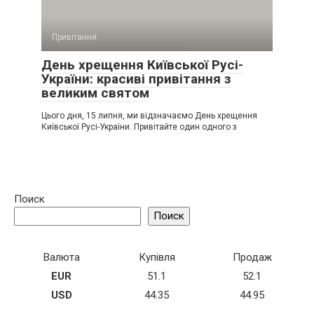
Привітання
День хрещення Київської Русі-
України: красиві привітання з
великим святом
Цього дня, 15 липня, ми відзначаємо День хрещення
Київської Русі-України. Привітайте один одного з
Поиск
Поиск
Валюта
Купівля
Продаж
EUR
51.1
52.1
USD
44.35
44.95