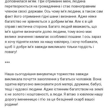
доповнилася ім’ям. При отриманні імені, людина
перетворюється на громадянина і стає повноправним
членом своєї держави. Ось чому ім’я людини, а також сам
факт його отримання гідні шани і визнання. Адже ніяке
багатство не зрівняється з добрим ім’ям. Але є в цій
справі і містична сторона. Багато людей вважають, що
ім’я здатне визначати долю людини, тому воно має
велике значення і вимагає особливої пошани. І ось зараз
я хочу підняти келих за нашу ювілярку, і хочу побажати,
щоб її добре ім’я завжди викликало тільки гордість і
повагу!
***
Наша сьогоднішня винуватиця торжества завжди
викликала почуття захоплення у багатьох чоловіків. Вона
здатна віртуозно виконувати ролі матері, дружини, бабусі,
тещі і чудової людини. Адже істинним багатством на землі
є не золото і коштовності, а люди. Я вітаю з ювілеєм нашу
дорогу іменинницю і п’ю за це безцінний скарб вашої
родини!