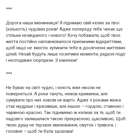
***
Дорога наша іменинниця! Я піднімаю свій келих за твої
(кількість) чудових років! Адже попереду тебе чекає ще
стільки незвіданого і нового! Хочу побажати, щоб твоє
життя постійно наповнювалося приємними відкриттями,
щоб ніщо не змогло зупинити тебе в досягненні життєвих
цілей. Нехай будуть лише позитивні моменти, радісні події
і несподівані сюрпризи. З ювілеєм!
***
Не буває на світі чудес, і юність вже ніколи не
повернеться. А роки тануть, немов крижинки, але
сумувати про них зовсім не варто. Адже з роками жінка
стає мудріше і красивіше, але іншою – гордою, ставною і
чарівною красою. Так піднімемо ж келихи за те, щоб ти
надовго залишалася такою прекрасною, щасливою, Щоб
твою душу не терзали хвилювання, смуток і тривоги, і
головне – щоб ти була здорова!