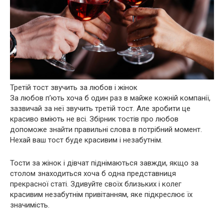
Третій тост звучить за любов і жінок
За любов п’ють хоча б один раз в майже кожній компанії,
зазвичай за неї звучить третій тост. Але зробити це
красиво вміють не всі. Збірник тостів про любов
допоможе знайти правильні слова в потрібний момент.
Нехай ваш тост буде красивим і незабутнім.
Тости за жінок і дівчат піднімаються завжди, якщо за
столом знаходиться хоча б одна представниця
прекрасної статі. Здивуйте своїх близьких і колег
красивим незабутнім привітанням, яке підкреслює їх
значимість.