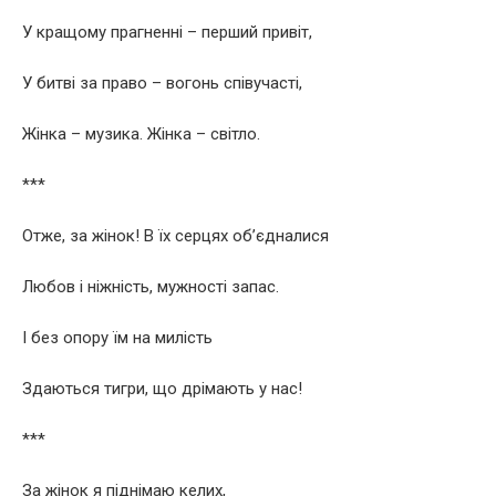
У кращому прагненні – перший привіт,
У битві за право – вогонь співучасті,
Жінка – музика. Жінка – світло.
***
Отже, за жінок! В їх серцях об’єдналися
Любов і ніжність, мужності запас.
І без опору їм на милість
Здаються тигри, що дрімають у нас!
***
За жінок я піднімаю келих,