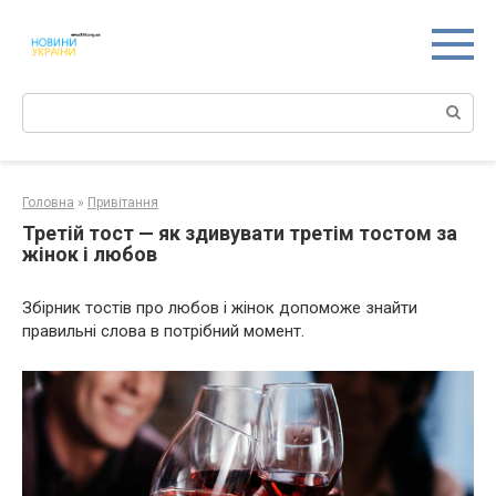
Перейти
к
контенту
Поиск:
Головна
»
Привітання
Третій тост — як здивувати третім тостом за
жінок і любов
Збірник тостів про любов і жінок допоможе знайти
правильні слова в потрібний момент.