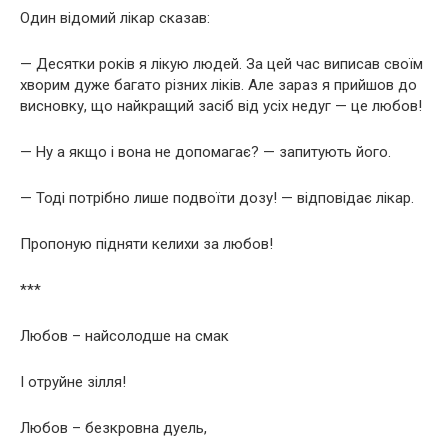
Один відомий лікар сказав:
— Десятки років я лікую людей. За цей час виписав своїм
хворим дуже багато різних ліків. Але зараз я прийшов до
висновку, що найкращий засіб від усіх недуг — це любов!
— Ну а якщо і вона не допомагає? — запитують його.
— Тоді потрібно лише подвоїти дозу! — відповідає лікар.
Пропоную підняти келихи за любов!
***
Любов – найсолодше на смак
І отруйне зілля!
Любов – безкровна дуель,