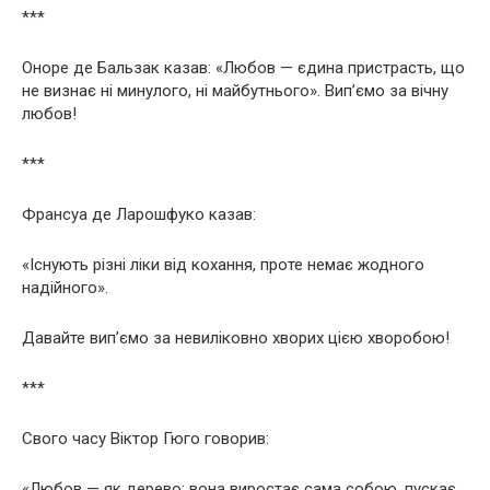
***
Оноре де Бальзак казав: «Любов — єдина пристрасть, що
не визнає ні минулого, ні майбутнього». Вип’ємо за вічну
любов!
***
Франсуа де Ларошфуко казав:
«Існують різні ліки від кохання, проте немає жодного
надійного».
Давайте вип’ємо за невиліковно хворих цією хворобою!
***
Свого часу Віктор Гюго говорив:
«Любов — як дерево; вона виростає сама собою, пускає