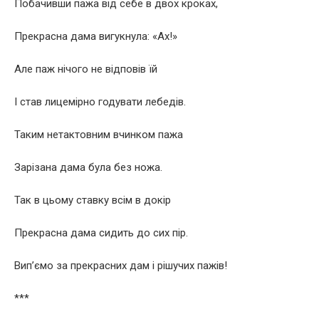
Побачивши пажа від себе в двох кроках,
Прекрасна дама вигукнула: «Ах!»
Але паж нічого не відповів їй
І став лицемірно годувати лебедів.
Таким нетактовним вчинком пажа
Зарізана дама була без ножа.
Так в цьому ставку всім в докір
Прекрасна дама сидить до сих пір.
Вип’ємо за прекрасних дам і рішучих пажів!
***