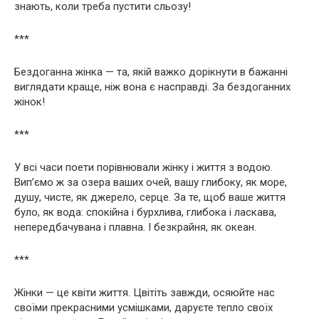
знають, коли треба пустити сльозу!
***
Бездоганна жінка — та, якій важко дорікнути в бажанні
виглядати краще, ніж вона є насправді. За бездоганних
жінок!
***
У всі часи поети порівнювали жінку і життя з водою.
Вип’ємо ж за озера ваших очей, вашу глибоку, як море,
душу, чисте, як джерело, серце. За те, щоб ваше життя
було, як вода: спокійна і бурхлива, глибока і ласкава,
непередбачувана і плавна. І безкрайня, як океан.
***
Жінки — це квіти життя. Цвітіть завжди, осяюйте нас
своїми прекрасними усмішками, даруєте тепло своїх