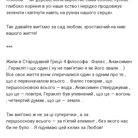
глибоко коріння в усі наше єство і нерідко продовжує
зеленіти і квітнути навіть на руїнах нашого серця».
Так давайте вип’ємо за сад любові, зростаючий на ниві
вашого життя!
***
Жили в Стародавній Греції 4 філософа : Фалес , Анаксимен
, Геракліт і ще один ( ну не пам’ятаю я як його звали … )
Все своє життя вони сперечалися один з одним про те ,
що є первоначалом всього … Фалес говорив , що
першоосновою всього — вода ; Анаксимен стверджував ,
що це — повітря, Геракліт був упевнений , що це — вогонь
; четвертий думав , що це — земля …
Так вип’ємо ж не за ці суперечки , а за
першооснову всього — за п’ятий елемент , без якого нас
би не було … Я піднімаю цей келих за Любов!