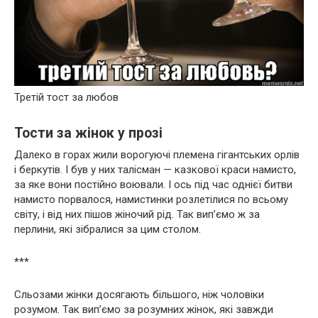
Третій тост за любов
Тости за жінок у прозі
Далеко в горах жили ворогуючі племена гігантських орлів
і беркутів. І був у них талісман — казкової краси намисто,
за яке вони постійно воювали. І ось під час однієї битви
намисто порвалося, намистинки розлетілися по всьому
світу, і від них пішов жіночий рід. Так вип’ємо ж за
перлини, які зібралися за цим столом.
***
Сльозами жінки досягають більшого, ніж чоловіки
розумом. Так вип’ємо за розумних жінок, які завжди