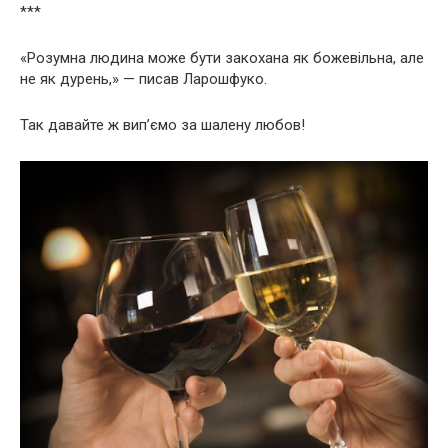
***
«Розумна людина може бути закохана як божевільна, але
не як дурень,» — писав Ларошфуко.
Так давайте ж вип’ємо за шалену любов!