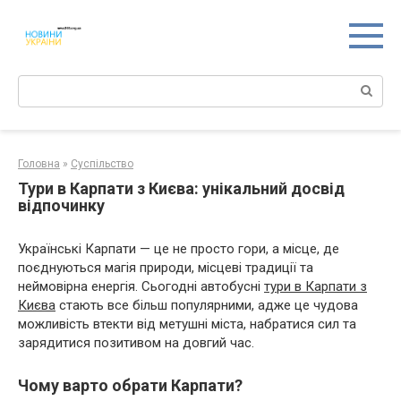
Перейти
к
контенту
Поиск:
Головна
»
Суспільство
Тури в Карпати з Києва: унікальний досвід
відпочинку
Українські Карпати — це не просто гори, а місце, де
поєднуються магія природи, місцеві традиції та
неймовірна енергія. Сьогодні автобусні
тури в Карпати з
Києва
стають все більш популярними, адже це чудова
можливість втекти від метушні міста, набратися сил та
зарядитися позитивом на довгий час.
Чому варто обрати Карпати?