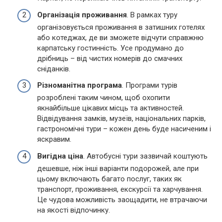
Організація проживання
. В рамках туру
організовується проживання в затишних готелях
або котеджах, де ви зможете відчути справжню
карпатську гостинність. Усе продумано до
дрібниць – від чистих номерів до смачних
сніданків.
Різноманітна програма
. Програми турів
розроблені таким чином, щоб охопити
якнайбільше цікавих місць та активностей.
Відвідування замків, музеїв, національних парків,
гастрономічні тури – кожен день буде насиченим і
яскравим.
Вигідна ціна
. Автобусні тури зазвичай коштують
дешевше, ніж інші варіанти подорожей, але при
цьому включають багато послуг, таких як
транспорт, проживання, екскурсії та харчування.
Це чудова можливість заощадити, не втрачаючи
на якості відпочинку.