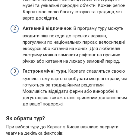
музеї та унікальні природні об’єкти. Кожен регіон
Карпат має свою багату історію та традиції, які
варто дослідити.
Активний відпочинок
. В програму туру можуть
входити піші походи до гірських вершин,
прогулянки по національних парках, велосипедні
екскурсії або катання на конях. Для любителів
екстриму можна замовити рафтинг на гірських
річках або катання на лижах у зимовий період.
Гастрономічні тури
. Карпати славляться своєю
кухнею, тому варто спробувати місцеві страви, які
готуються за традиційними рецептами.
Можливість відвідати ферми або виноробні з
дегустацією також стане приємним доповненням
до вашої подорожі.
Як обрати тур?
При виборі туру до Карпат з Києва важливо звернути
увагу на декілька факторів: