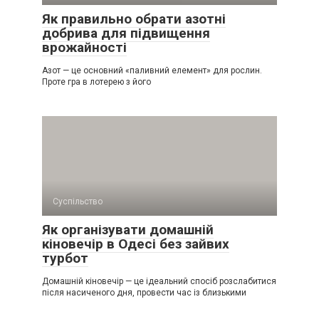
Як правильно обрати азотні
добрива для підвищення
врожайності
Азот — це основний «паливний елемент» для рослин.
Проте гра в лотерею з його
Суспільство
Як організувати домашній
кіновечір в Одесі без зайвих
турбот
Домашній кіновечір — це ідеальний спосіб розслабитися
після насиченого дня, провести час із близькими