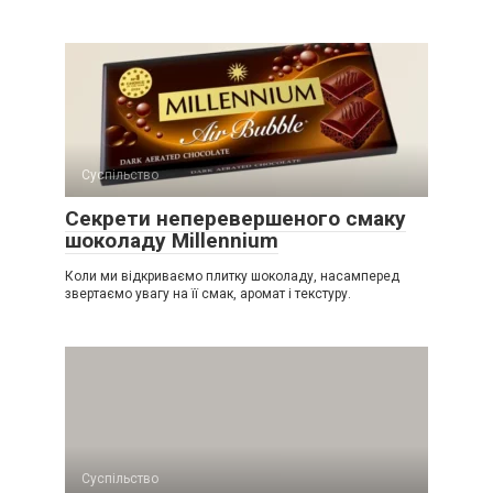
Суспільство
Секрети неперевершеного смаку
шоколаду Millennium
Коли ми відкриваємо плитку шоколаду, насамперед
звертаємо увагу на її смак, аромат і текстуру.
Суспільство