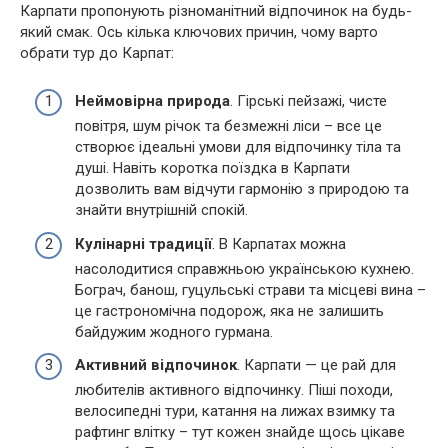
Карпати пропонують різноманітний відпочинок на будь-
який смак. Ось кілька ключових причин, чому варто
обрати тур до Карпат:
Неймовірна природа
. Гірські пейзажі, чисте
повітря, шум річок та безмежні ліси – все це
створює ідеальні умови для відпочинку тіла та
душі. Навіть коротка поїздка в Карпати
дозволить вам відчути гармонію з природою та
знайти внутрішній спокій.
Кулінарні традиції
. В Карпатах можна
насолодитися справжньою українською кухнею.
Бограч, банош, гуцульські страви та місцеві вина –
це гастрономічна подорож, яка не залишить
байдужим жодного гурмана.
Активний відпочинок
. Карпати — це рай для
любителів активного відпочинку. Піші походи,
велосипедні тури, катання на лижах взимку та
рафтинг влітку – тут кожен знайде щось цікаве