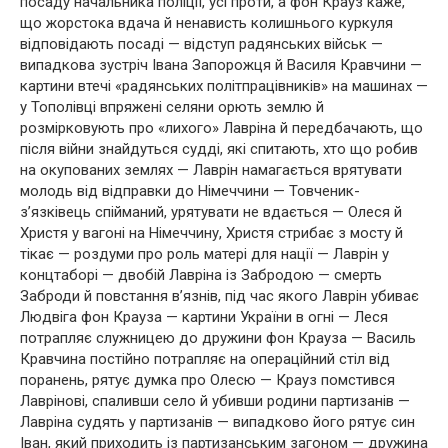
посаду начальника поліції, усі проти, а фон Крауз каже,
що жорстока вдача й ненависть колишнього куркуля
відповідають посаді — відступ радянських військ —
випадкова зустріч Івана Запорожця й Василя Кравчини —
картини втечі «радянських політпрацівників» на машинах —
у Тополівці впряжені селяни орють землю й
розмірковують про «лихого» Лавріна й передбачають, що
після війни знайдуться судді, які спитають, хто що робив
на окупованих землях — Лаврін намагається врятувати
молодь від відправки до Німеччини — Товченик-
з’язківець спійманий, урятувати не вдається — Олеся й
Христя у вагоні на Німеччину, Христя стрибає з мосту й
тікає — роздуми про роль матері для нації — Лаврін у
концтаборі — двобій Лавріна із Забродою — смерть
Заброди й повстання в’язнів, під час якого Лаврін убиває
Людвіга фон Крауза — картини України в огні — Леся
потрапляє служницею до дружини фон Крауза — Василь
Кравчина постійно потрапляє на операційний стіл від
поранень, рятує думка про Олесю — Крауз помстився
Лаврінові, спаливши село й убивши родини партизанів —
Лавріна судять у партизанів — випадково його рятує син
Іван, який приходить із партизанським загоном — дружина