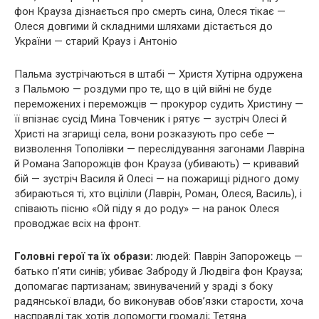
фон Крауза дізнається про смерть сина, Олеся тікає —
Олеся довгими й складними шляхами дістається до
України — старий Крауз і Антоніо
Пальма зустрічаються в штабі — Христя Хутірна одружена
з Пальмою — роздуми про те, що в цій війні не буде
переможених і переможців — прокурор судить Христину —
її впізнає сусід Мина Товченик і рятує — зустріч Олесі й
Христі на згарищі села, вони розказують про себе —
визволення Тополівки — переслідування загонами Лавріна
й Романа Запорожців фон Крауза (убивають) — кривавий
бій — зустріч Василя й Олесі — на пожарищі рідного дому
збираються ті, хто вціліли (Лаврін, Роман, Олеся, Василь), і
співають пісню «Ой піду я до роду» — на ранок Олеся
проводжає всіх на фронт.
Головні герої та їх образи:
людей: Паврін Запорожець —
батько п’яти синів; убиває Заброду й Людвіга фон Крауза;
допомагає партизанам; звинувачений у зраді з боку
радянської влади, бо виконував обов’язки старости, хоча
насправді так хотів допомогти громаді; Тетяна