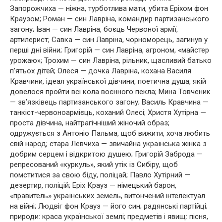
Запорожчиха — ніжна, турботлива мати, убита Еріхом фон
Краузом; Роман — син Лавріна, командир партизанського
загону; Іван — син Лавріна, боєць Червоної армії,
артилерист; Савка — син Лавріна, чорноморець, загинув у
перші дні війни; Григорій — син Лавріна, агроном, «майстер
урожаю»; Трохим — син Лавріна, рільник, щасливий батько
п’ятьох дітей; Олеся — дочка Лавріна, кохана Василя
Кравчини, ідеал української дівчини, поетична душа, якій
довелося пройти всі кола воєнного пекла; Мина Товченик
— зв’язківець партизанського загону; Василь Кравчина —
танкіст-червоноармієць, коханий Олесі; Христя Хутірна —
проста дівчина, найтрагічніший жіночий образ;
одружується з Антоніо Пальма, щоб вижити, хоча любить
свій народ; стара Левчиха — звичайна українська жінка з
добрим серцем і відкритою душею; Григорій Заброда —
репресований «куркуль», який утік із Сибіру, щоб
помститися за свою біду, поліцай; Павло Хутірний —
дезертир, поліцій; Еріх Крауз — німецький барон,
«правитель» українських земель, витончений інтелектуал
на війні; Людвіг фон Крауз — його син; радянські партійці;
природи: краса української землі; предметів і явищ: пісня,