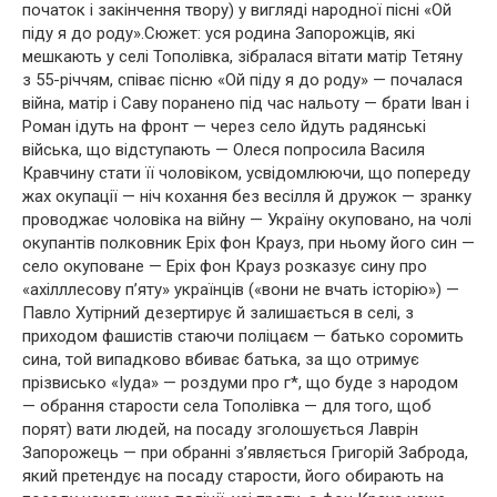
початок і закінчення твору) у вигляді народної пісні «Ой
піду я до роду».Сюжет: уся родина Запорожців, які
мешкають у селі Тополівка, зібралася вітати матір Тетяну
з 55-річчям, співає пісню «Ой піду я до роду» — почалася
війна, матір і Саву поранено під час нальоту — брати Іван і
Роман ідуть на фронт — через село йдуть радянські
війська, що відступають — Олеся попросила Василя
Кравчину стати її чоловіком, усвідомлюючи, що попереду
жах окупації — ніч кохання без весілля й дружок — зранку
проводжає чоловіка на війну — Україну окуповано, на чолі
окупантів полковник Еріх фон Крауз, при ньому його син —
село окуповане — Еріх фон Крауз розказує сину про
«ахілллесову п’яту» українців («вони не вчать історію») —
Павло Хутірний дезертирує й залишається в селі, з
приходом фашистів стаючи поліцаєм — батько соромить
сина, той випадково вбиває батька, за що отримує
прізвисько «Іуда» — роздуми про г*, що буде з народом
— обрання старости села Тополівка — для того, щоб
порят) вати людей, на посаду зголошується Лаврін
Запорожець — при обранні з’являється Григорій Заброда,
який претендує на посаду старости, його обирають на