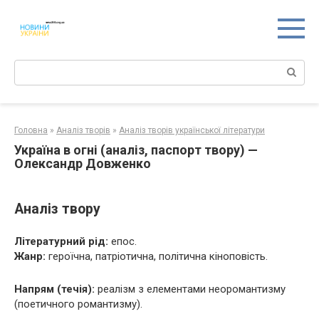
Перейти
к
контенту
Поиск:
Головна
»
Аналіз творів
»
Аналіз творів української літератури
Україна в огні (аналіз, паспорт твору) —
Олександр Довженко
Аналіз твору
Літературний рід:
епос.
Жанр:
героїчна, патріотична, політична кіноповість.
Напрям (течія):
реалізм з елементами неоромантизму
(поетичного романтизму).