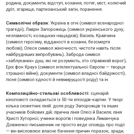
родина, документи, відступ, кохання, потяг, міст, колючий
дріт, згарище, партизанський загін, поранення.
Символічні образи:
Україна в огні (символ всенародної
трагедії); Лаврін Запорожець (символ українського духу,
незламності, козацьких нащадків); Василь Кравчина
(символ героїзму, відданості в коханні, безсмертя
любові); Олеся символ жіночності, чистоти навіть після
найбрудніших випробувань); Заброда символ
«заблуканих» душ, які не розуміють, хто справжній ворог);
Еріх фон Крауз (символ інтелектуальної Європи — творця
страшної війни); документи (символ владної байдужості);
пісня (символ єдності й невмирущості роду) та ін.
Композиційно-стильові особливості:
сценарій
кіноповісті складається із 50-ти епізодів-картин. У творі
кілька сюжетних ліній: доля роду Запорожців та інших
учасників бойових дій; лірична лінія Олесі й Василя; лінія
Христі Хуторної; учинки ворогів і поведінка Лиманчука.
Довженко-письменник не просто веде оповідь про події
— він висловлює власне бачення причин поразок, зради,