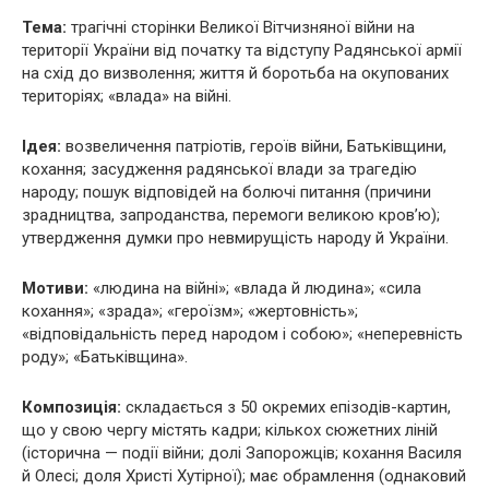
Тема:
трагічні сторінки Великої Вітчизняної війни на
території України від початку та відступу Радянської армії
на схід до визволення; життя й боротьба на окупованих
територіях; «влада» на війні.
Ідея:
возвеличення патріотів, героїв війни, Батьківщини,
кохання; засудження радянської влади за трагедію
народу; пошук відповідей на болючі питання (причини
зрадництва, запроданства, перемоги великою кров’ю);
утвердження думки про невмирущість народу й України.
Мотиви:
«людина на війні»; «влада й людина»; «сила
кохання»; «зрада»; «героїзм»; «жертовність»;
«відповідальність перед народом і собою»; «неперевність
роду»; «Батьківщина».
Композиція:
складається з 50 окремих епізодів-картин,
що у свою чергу містять кадри; кількох сюжетних ліній
(історична — події війни; долі Запорожців; кохання Василя
й Олесі; доля Христі Хутірної); має обрамлення (однаковий