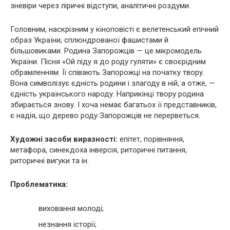
зневіри через ліричні відступи, аналітичні роздуми.
Головним, наскрізним у кіноповісті є велетенський епічний
образ України, сплюндрованої фашистами й
більшовиками. Родина Запорожців — це мікромодель
України. Пісня «Ой піду я до роду гуляти» є своєрідним
обрамленням. Її співають Запорожці на початку твору.
Вона символізує єдність родини і злагоду в ній, а отже, —
єдність українського народу. Наприкінці твору родина
збирається знову. І хоча немає багатьох її представників,
є надія, що дерево роду Запорожців не перерветься.
Художні засоби виразності:
епітет, порівняння,
метафора, синекдоха інверсія, риторичні питання,
риторичні вигуки та ін.
Проблематика:
виховання молоді;
незнання історії;