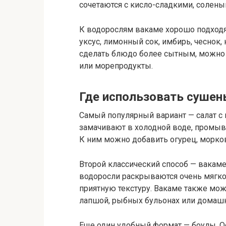
сочетаются с кисло-сладкими, солен
К водорослям вакаме хорошо подходят
уксус, лимонный сок, имбирь, чеснок,
сделать блюдо более сытным, можно д
или морепродукты.
Где использовать суше
Самый популярный вариант — салат с
замачивают в холодной воде, промыв
К ним можно добавить огурец, морковь
Второй классический способ — вакаме
водоросли раскрываются очень мягко:
приятную текстуру. Вакаме также мож
лапшой, рыбных бульонах или домашн
Еще один удобный формат — боулы. Ос