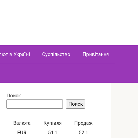
лют в Україні
Суспільство
Привітання
Поиск
Поиск
Валюта
Купівля
Продаж
EUR
51.1
52.1