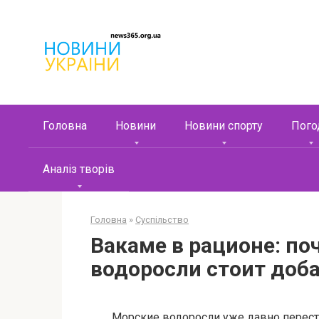
Перейти
к
контенту
Головна
Новини
Новини спорту
Пого
Аналіз творів
Головна
»
Суспільство
Вакаме в рационе: п
водоросли стоит доба
Морские водоросли уже давно перест