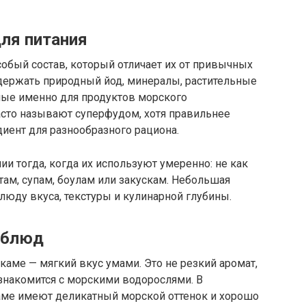
ля питания
бый состав, который отличает их от привычных
держать природный йод, минералы, растительные
ные именно для продуктов морского
асто называют суперфудом, хотя правильнее
иент для разнообразного рациона.
и тогда, когда их используют умеренно: не как
там, супам, боулам или закускам. Небольшая
юду вкуса, текстуры и кулинарной глубины.
 блюд
аме — мягкий вкус умами. Это не резкий аромат,
о знакомится с морскими водорослями. В
аме имеют деликатный морской оттенок и хорошо