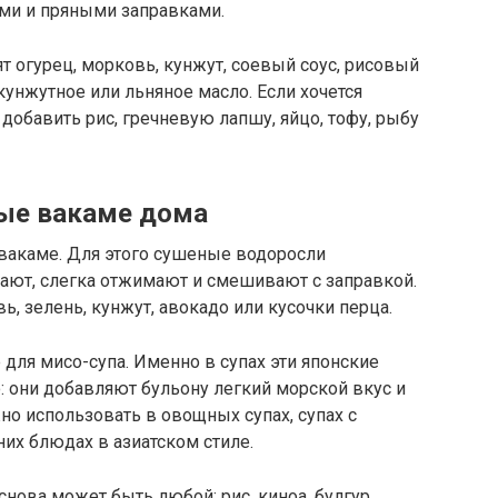
ыми и пряными заправками.
 огурец, морковь, кунжут, соевый соус, рисовый
 кунжутное или льняное масло. Если хочется
обавить рис, гречневую лапшу, яйцо, тофу, рыбу
ные вакаме дома
 вакаме. Для этого сушеные водоросли
ают, слегка отжимают и смешивают с заправкой.
, зелень, кунжут, авокадо или кусочки перца.
 для мисо-супа. Именно в супах эти японские
 они добавляют бульону легкий морской вкус и
но использовать в овощных супах, супах с
их блюдах в азиатском стиле.
нова может быть любой: рис, киноа, булгур,