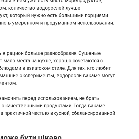
 Если в нем уже есть много морепродуктов,
дом, количество водорослей лучше
дукт, который нужно есть большими порциями
но в умеренном и продуманном использовании.
ть в рацион больше разнообразия. Сушеные
 мало места на кухне, хорошо сочетаются с
блюдами в азиатском стиле. Для тех, кто любит
домашние эксперименты, водоросли вакаме могут
иентом.
 замочить перед использованием, не брать
с качественными продуктами. Тогда вакаме
а практичной частью вкусной, сбалансированной
може бути цікаво