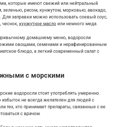
ами, которые имеют свежий или нейтральный
, зеленью, рисом, кунжутом, морковью, авокадо,
. Для заправки можно использовать соевый соус,
, чеснок,
кунжутное масло
или немного меда.
к привычному домашнему меню, водоросли
свежими овощами, семенами и нерафинированным
зиатское блюдо, а легкий современный салат с
ожными с морскими
рские водоросли стоит употреблять умеренно.
го избыток не всегда желателен для людей с
 тех, кто принимает препараты, связанные с ее
етоваться с врачом.