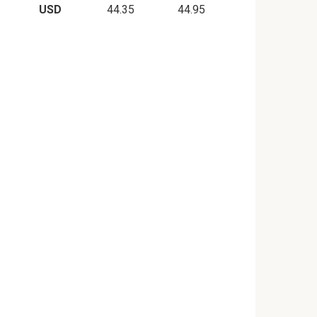
USD
44.35
44.95