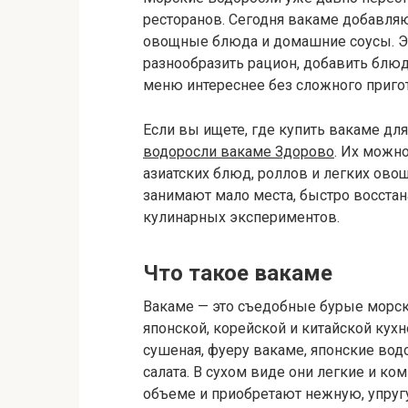
ресторанов. Сегодня вакаме добавляю
овощные блюда и домашние соусы. Это
разнообразить рацион, добавить блю
меню интереснее без сложного приго
Если вы ищете, где купить вакаме дл
водоросли вакаме Здорово
. Их можно
азиатских блюд, роллов и легких ово
занимают мало места, быстро восстан
кулинарных экспериментов.
Что такое вакаме
Вакаме — это съедобные бурые морск
японской, корейской и китайской кухне
сушеная, фуеру вакаме, японские во
салата. В сухом виде они легкие и ко
объеме и приобретают нежную, упругу