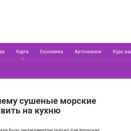
да
Карта
Економіка
Автоновини
Курс ва
очему сушеные морские
вить на кухню
али быть ингредиентом только для японских