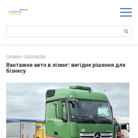
Перейти
к
контенту
Поиск:
Головна
»
Суспільство
Вантажне авто в лізинг: вигідне рішення для
бізнесу