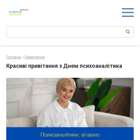
Перейти
к
контенту
Поиск:
Головна
»
Привітання
Красиві привітання з Днем психоаналітика