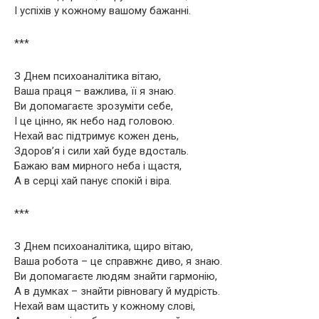
І успіхів у кожному вашому бажанні.
***
З Днем психоаналітика вітаю,
Ваша праця – важлива, її я знаю.
Ви допомагаєте зрозуміти себе,
І це цінно, як небо над головою.
Нехай вас підтримує кожен день,
Здоров’я і сили хай буде вдосталь.
Бажаю вам мирного неба і щастя,
А в серці хай панує спокій і віра.
***
З Днем психоаналітика, щиро вітаю,
Ваша робота – це справжнє диво, я знаю.
Ви допомагаєте людям знайти гармонію,
А в думках – знайти рівновагу й мудрість.
Нехай вам щастить у кожному слові,