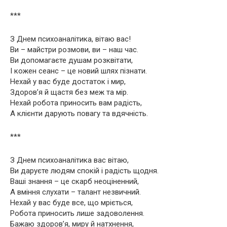
***
З Днем психоаналітика, вітаю вас!
Ви – майстри розмови, ви – наш час.
Ви допомагаєте душам розквітати,
І кожен сеанс – це новий шлях пізнати.
Нехай у вас буде достаток і мир,
Здоров’я й щастя без меж та мір.
Нехай робота приносить вам радість,
А клієнти дарують повагу та вдячність.
***
З Днем психоаналітика вас вітаю,
Ви даруєте людям спокій і радість щодня.
Ваші знання – це скарб неоціненний,
А вміння слухати – талант незвичний.
Нехай у вас буде все, що мріється,
Робота приносить лише задоволення.
Бажаю здоров’я, миру й натхнення,