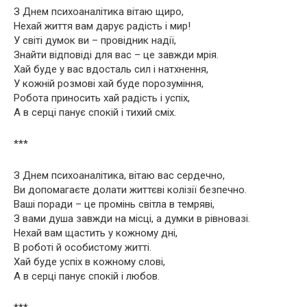
З Днем психоаналітика вітаю щиро,
Нехай життя вам дарує радість і мир!
У світі думок ви – провідник надії,
Знайти відповіді для вас – це завжди мрія.
Хай буде у вас вдосталь сил і натхнення,
У кожній розмові хай буде порозуміння,
Робота приносить хай радість і успіх,
А в серці панує спокій і тихий сміх.
***
З Днем психоаналітика, вітаю вас сердечно,
Ви допомагаєте долати життєві колізії безпечно.
Ваші поради – це промінь світла в темряві,
З вами душа завжди на місці, а думки в рівновазі.
Нехай вам щастить у кожному дні,
В роботі й особистому житті.
Хай буде успіх в кожному слові,
А в серці панує спокій і любов.