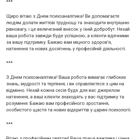
***
Щиро вітаю з Днем психоаналітика! Ви допомагаєте
людям долати життєві труднощі та знаходити внутрішню
рівновагу, і це величезний внесок у їхній добробут. Нехай
ваша робота завжди буде успішною, а клієнти вдячними
за вашу підтримку. Бажаю вам міцного здоров’я,
натхнення та нових досягнень у професійній діяльності.
***
З Днем психоаналітика! Ваша робота вимагає глибоких
знань, мудрості та терпіння, і ви справляєтеся з цим на
відмінно. Нехай кожна сесія буде для вас джерелом
натхнення, а ваші клієнти знаходять у вас підтримку та
розуміння. Бажаю вам професійного зростання,
особистого щастя та нових відкриттів у царині психології.
***
Вітаю з професійним святом! Ваша праця важлива і цінна,