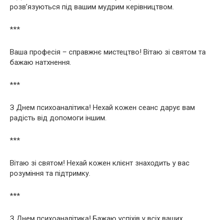
розв’язуються під вашим мудрим керівництвом.
***
Ваша професія – справжнє мистецтво! Вітаю зі святом та
бажаю натхнення.
***
З Днем психоаналітика! Нехай кожен сеанс дарує вам
радість від допомоги іншим.
***
Вітаю зі святом! Нехай кожен клієнт знаходить у вас
розуміння та підтримку.
***
З Днем психоаналітика! Бажаю успіхів у всіх ваших