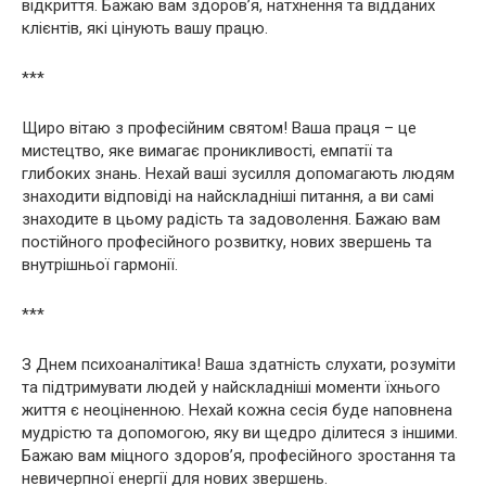
відкриття. Бажаю вам здоров’я, натхнення та відданих
клієнтів, які цінують вашу працю.
***
Щиро вітаю з професійним святом! Ваша праця – це
мистецтво, яке вимагає проникливості, емпатії та
глибоких знань. Нехай ваші зусилля допомагають людям
знаходити відповіді на найскладніші питання, а ви самі
знаходите в цьому радість та задоволення. Бажаю вам
постійного професійного розвитку, нових звершень та
внутрішньої гармонії.
***
З Днем психоаналітика! Ваша здатність слухати, розуміти
та підтримувати людей у найскладніші моменти їхнього
життя є неоціненною. Нехай кожна сесія буде наповнена
мудрістю та допомогою, яку ви щедро ділитеся з іншими.
Бажаю вам міцного здоров’я, професійного зростання та
невичерпної енергії для нових звершень.