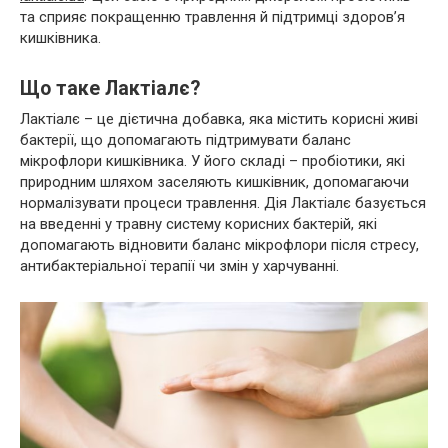
та сприяє покращенню травлення й підтримці здоров’я
кишківника.
Що таке Лактіалє?
Лактіалє – це дієтична добавка, яка містить корисні живі
бактерії, що допомагають підтримувати баланс
мікрофлори кишківника. У його складі – пробіотики, які
природним шляхом заселяють кишківник, допомагаючи
нормалізувати процеси травлення. Дія Лактіалє базується
на введенні у травну систему корисних бактерій, які
допомагають відновити баланс мікрофлори після стресу,
антибактеріальної терапії чи змін у харчуванні.