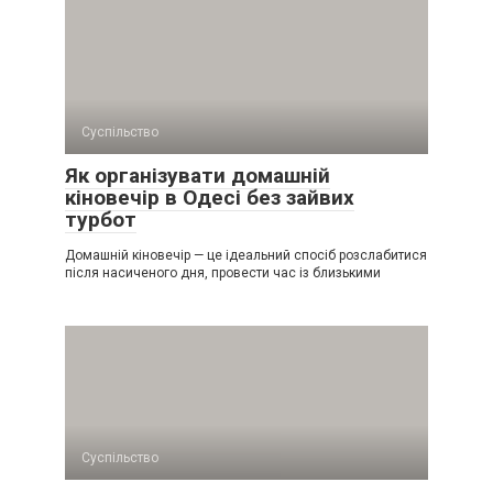
Суспільство
Як організувати домашній
кіновечір в Одесі без зайвих
турбот
Домашній кіновечір — це ідеальний спосіб розслабитися
після насиченого дня, провести час із близькими
Суспільство