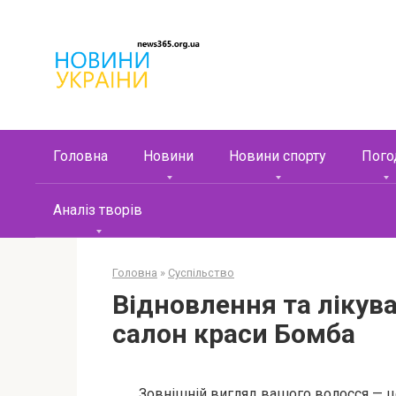
Перейти
к
контенту
Головна
Новини
Новини спорту
Пого
Аналіз творів
Головна
»
Суспільство
Відновлення та лікува
салон краси Бомба
Зовнішній вигляд вашого волосся — це