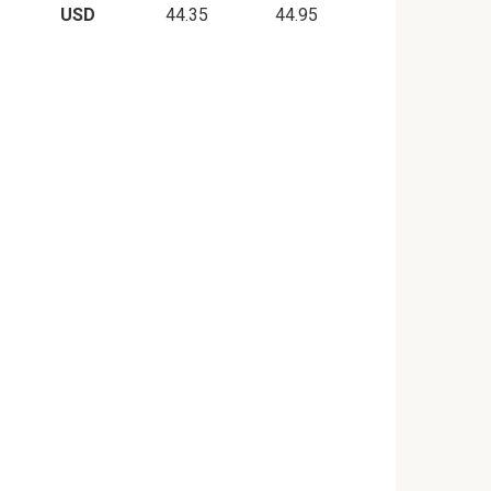
USD
44.35
44.95