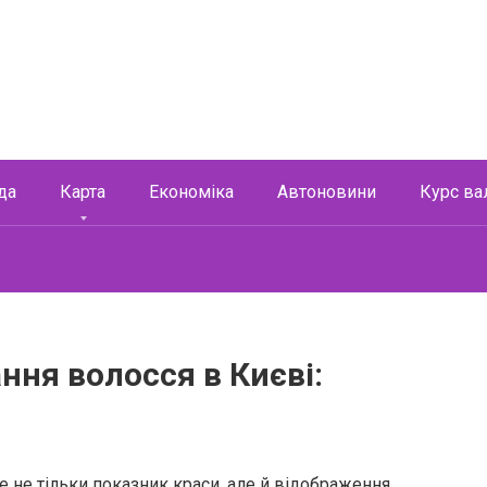
да
Карта
Економіка
Автоновини
Курс ва
ння волосся в Києві:
 не тільки показник краси, але й відображення