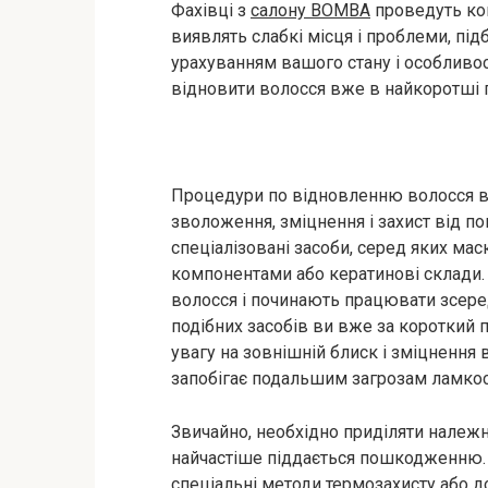
Фахівці з
салону BOMBA
проведуть ком
виявлять слабкі місця і проблеми, пі
урахуванням вашого стану і особливо
відновити волосся вже в найкоротші 
Процедури по відновленню волосся в
зволоження, зміцнення і захист від 
спеціалізовані засоби, серед яких ма
компонентами або кератинові склади.
волосся і починають працювати зсере
подібних засобів ви вже за короткий 
увагу на зовнішній блиск і зміцнення
запобігає подальшим загрозам ламкост
Звичайно, необхідно приділяти належну
найчастіше піддається пошкодженню. 
спеціальні методи термозахисту або 