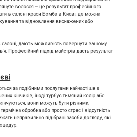
лянуте волосся – це результат професійного
ати в салоні краси Бомба в Києві, де можна
ікування та відновлення виснажених або
в салоні, дають можливість повернути вашому
’я. Професійний підхід майстрів дасть результат
єві
аються за подібними послугами найчастіше з
них кінчиків, іноді турбує тьмяний колір або
акінчуються, вони можуть бути різними,
термічна обробка або просто стрес і відсутність
жать неправильно підібрані засоби догляду, які
оцедур.