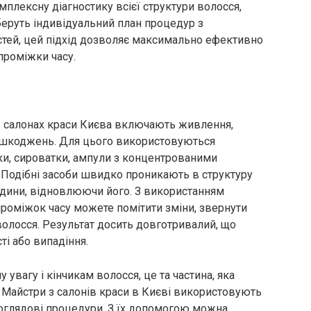
плексну діагностику всієї структури волосся,
дберуть індивідуальний план процедур з
стей, цей підхід дозволяє максимально ефективно
проміжки часу.
 салонах краси Києва включають живлення,
пошкоджень. Для цього використовуються
ски, сироватки, ампули з концентрованими
 Подібні засоби швидко проникають в структуру
дини, відновлюючи його. З використанням
проміжок часу можете помітити зміни, звернути
 волосся. Результат досить довготривалий, що
і або випадіння.
 увагу і кінчикам волосся, це та частина, яка
Майстри з салонів краси в Києві використовують
доглядові процедури. З їх допомогою можна