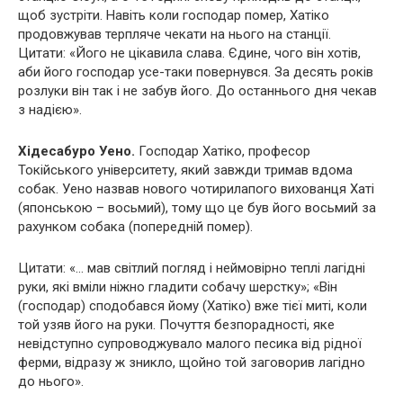
щоб зустріти. Навіть коли господар помер, Хатіко
продовжував терпляче чекати на нього на станції.
Цитати: «Його не цікавила слава. Єдине, чого він хотів,
аби його господар усе-таки повернувся. За десять років
розлуки він так і не забув його. До останнього дня чекав
з надією».
Хідесабуро Уено.
Господар Хатіко, професор
Токійського університету, який завжди тримав вдома
собак. Уено назвав нового чотирилапого вихованця Хаті
(японською – восьмий), тому що це був його восьмий за
рахунком собака (попередній помер).
Цитати: «… мав світлий погляд і неймовірно теплі лагідні
руки, які вміли ніжно гладити собачу шерстку»; «Він
(господар) сподобався йому (Хатіко) вже тієї миті, коли
той узяв його на руки. Почуття безпорадності, яке
невідступно супроводжувало малого песика від рідної
ферми, відразу ж зникло, щойно той заговорив лагідно
до нього».