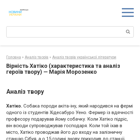
Перейти
к
контенту
Поиск:
Головна
»
Аналіз творів
»
Аналіз творів української літератури
Вірність Хатіко (характеристика та аналіз
героїв твору) — Марія Морозенко
Аналіз твору
Хатіко.
Собака породи акіта-іну, який народився на фермі
одного із студентів Хідесабуро Уено. Фермер із вдячності
професору подарував йому собачку. Коли Хатіко підріс,
він всюди супроводжував господаря. Коли той їхав в
місто, Хатіко проводжав його до входу на залізничну
станцію Сібуя, а о 15 годині знову приходив до станції,