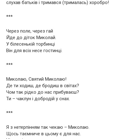
слухав батьків і тримався (трималась) хоробро!
***
Через поле, через гай
Йде до діток Миколай.
У білесенькій торбинці
Він для всіх несе гостинці.
***
Миколаю, Святий Миколаю!
Де ти ходиш, де бродиш в світах?
Чом так рідко до нас прибуваєш?
Ти – чаклун і добродій у снах.
***
Я з нетерпінням так чекаю – Миколаю.
Щось таємниче в цьому є для нас.