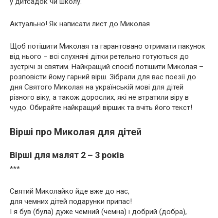
у дитсадок чи школу.
Актуально!
Як написати лист до Миколая
Щоб потішити Миколая та гарантовано отримати пакунок
від нього – всі слухняні дітки ретельно готуються до
зустрічі зі святим. Найкращий спосіб потішити Миколая –
розповісти йому гарний вірш. Зібрали для вас поезії до
дня Святого Миколая на українській мові для дітей
різного віку, а також дорослих, які не втратили віру в
чудо. Обирайте найкращий віршик та вчіть його текст!
Вірші про Миколая для дітей
Вірші для малят 2 – 3 років
***
Святий Миколайко йде вже до нас,
для чемних дітей подарунки припас!
І я був (була) дуже чемний (чемна) і добрий (добра),