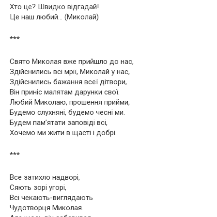
Хто це? Швидко відгадай!
Це наш любий… (Миколай)
***
Свято Миколая вже прийшло до нас,
Здійснились всі мрії, Миколай у нас,
Здійснились бажання всеї дітвори,
Він приніс малятам дарунки свої.
Любий Миколаю, прошення прийми,
Будемо слухняні, будемо чесні ми.
Будем пам’ятати заповіді всі,
Хочемо ми жити в щасті і добрі.
***
Все затихло надворі,
Сяють зорі угорі,
Всі чекають-виглядають
Чудотворця Миколая.