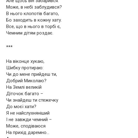
Але щось він забарився.
Може, в небі заблудився?
В нього клопотів багато,
Бо заходить в кожну хату.
Все, що в нього в торбі є,
Чемним дітям роздає.
***
На віконце хукаю,
Шибку протираю:
Чи до мене прийдеш ти,
Добрий Миколаю?
На Землі великій
Діточок багато –
Чи знайдеш ти стежечку
До моєї хати?
Я не найслухняніший
І не завжди чемний –
Може, сподіваюся
На прихід даремно…