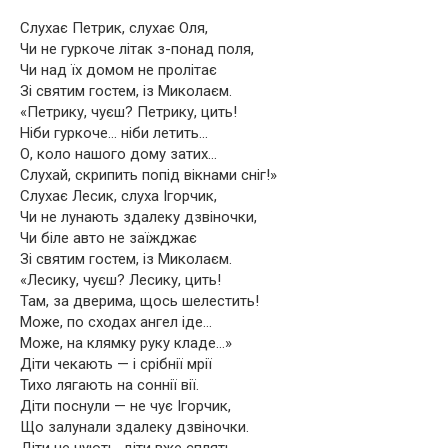
Слухає Петрик, слухає Оля,
Чи не гуркоче літак з-понад поля,
Чи над їх домом не пролітає
Зі святим гостем, із Миколаєм.
«Петрику, чуєш? Петрику, цить!
Ніби гуркоче… ніби летить…
О, коло нашого дому затих…
Слухай, скрипить попід вікнами сніг!»
Слухає Лесик, слуха Ігорчик,
Чи не лунають здалеку дзвіночки,
Чи біле авто не заїжджає
Зі святим гостем, із Миколаєм.
«Лесику, чуєш? Лесику, цить!
Там, за дверима, щось шелестить!
Може, по сходах ангел іде…
Може, на клямку руку кладе…»
Діти чекають — і срібнії мрії
Тихо лягають на соннії вії.
Діти поснули — не чує Ігорчик,
Що залунали здалеку дзвіночки.