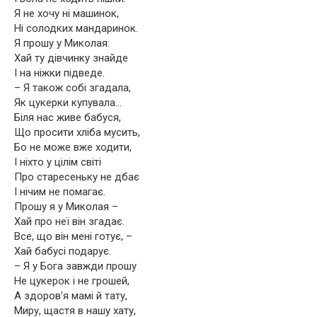
Я не хочу ні машинок,
Ні солодких мандаринок.
Я прошу у Миколая:
Хай ту дівчинку знайде
І на ніжки підведе.
– Я також собі згадала,
Як цукерки купувала…
Біля нас живе бабуся,
Що просити хліба мусить,
Бо не може вже ходити,
І ніхто у цілім світі
Про старесеньку не дбає
І нічим не помагає.
Прошу я у Миколая –
Хай про неї він згадає.
Все, що він мені готує, –
Хай бабусі подарує.
– Я у Бога завжди прошу
Не цукерок і не грошей,
А здоров’я мамі й тату,
Миру, щастя в нашу хату,