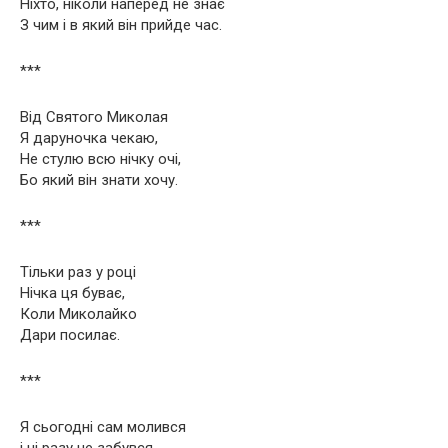
Ніхто, ніколи наперед не знає
З чим і в який він прийде час.
***
Від Святого Миколая
Я даруночка чекаю,
Не стулю всю нічку очі,
Бо який він знати хочу.
***
Тільки раз у році
Нічка ця буває,
Коли Миколайко
Дари посилає.
***
Я сьогодні сам молився
і ні разу не забувся,