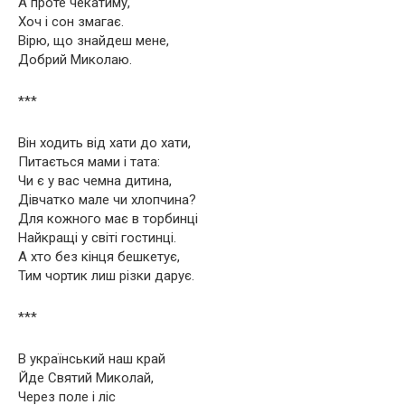
А проте чекатиму,
Хоч і сон змагає.
Вірю, що знайдеш мене,
Добрий Миколаю.
***
Він ходить від хати до хати,
Питається мами і тата:
Чи є у вас чемна дитина,
Дівчатко мале чи хлопчина?
Для кожного має в торбинці
Найкращі у світі гостинці.
А хто без кінця бешкетує,
Тим чортик лиш різки дарує.
***
В український наш край
Йде Святий Миколай,
Через поле і ліс