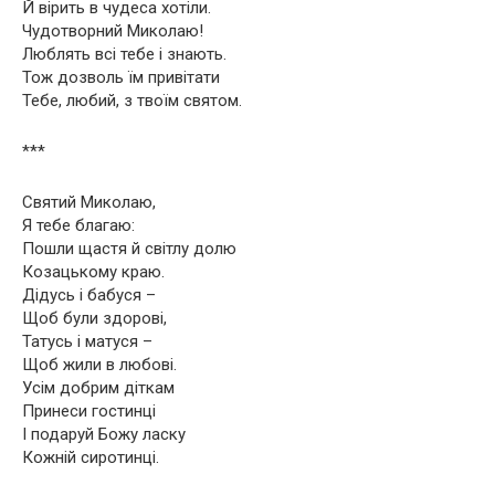
Й вірить в чудеса хотіли.
Чудотворний Миколаю!
Люблять всі тебе і знають.
Тож дозволь їм привітати
Тебе, любий, з твоїм святом.
***
Святий Миколаю,
Я тебе благаю:
Пошли щастя й світлу долю
Козацькому краю.
Дідусь і бабуся –
Щоб були здорові,
Татусь і матуся –
Щоб жили в любові.
Усім добрим діткам
Принеси гостинці
І подаруй Божу ласку
Кожній сиротинці.