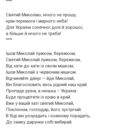
***
Святий Миколаю, нічого не прошу,
крім перемоги і мирного неба!
Для України сонячної долі й хорошої,
а більше й нічого не треба!
***
Ішов Миколай лужком, бережком,
Святий Миколай лужком, бережком,
Від хати до хати із своїм мішком,
Ішов Миколай з червоним мішком.
Відчиняйте двері — йде Миколай,
Він благословить весь рідний наш край.
Пропаде руїна, а ненька – Україна
Буде процвітати із краю в край.
Вже у вашій хаті святий Миколай,
Поклоном, господар, його зустрічай.
В біді він розрадить і кожному порадить,
До смаку дарунки собі вибирай.