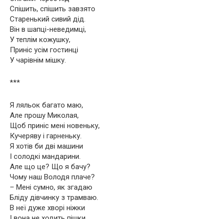
Спішить, спішить завзято
Старенький сивий дід.
Він в шапці-неведимці,
У теплім кожушку,
Приніс усім гостинці
У чарівнім мішку.
***
Я ляльок багато маю,
Але прошу Миколая,
Щоб приніс мені новеньку,
Кучеряву і гарненьку.
Я хотів би дві машини
І солодкі мандарини.
Але що це? Що я бачу?
Чому наш Володя плаче?
– Мені сумно, як згадаю
Бліду дівчинку з трамваю.
В неї дуже хворі ніжки
І вона не ходить пішки.