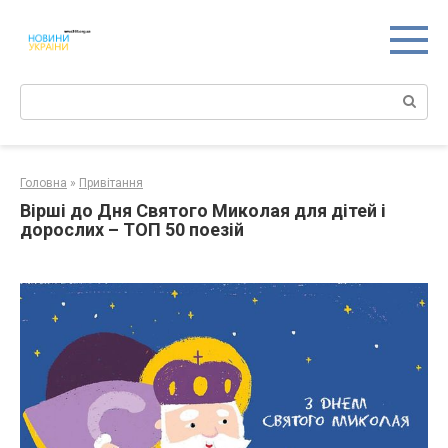
Перейти
к
контенту
Поиск:
Головна
»
Привітання
Вірші до Дня Святого Миколая для дітей і
дорослих – ТОП 50 поезій