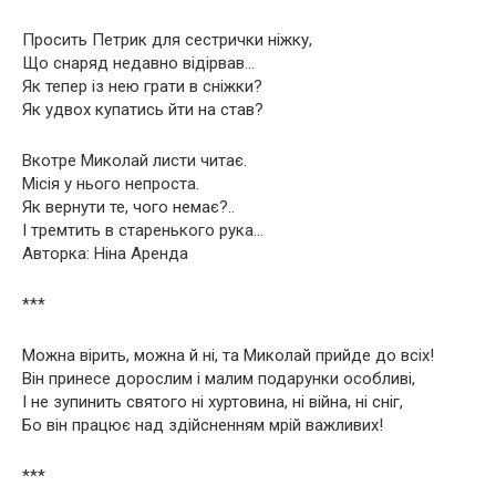
Просить Петрик для сестрички ніжку,
Що снаряд недавно відірвав…
Як тепер із нею грати в сніжки?
Як удвох купатись йти на став?
Вкотре Миколай листи читає.
Місія у нього непроста.
Як вернути те, чого немає?..
І тремтить в старенького рука…
Авторка: Ніна Аренда
***
Можна вірить, можна й ні, та Миколай прийде до всіх!
Він принесе дорослим і малим подарунки особливі,
І не зупинить святого ні хуртовина, ні війна, ні сніг,
Бо він працює над здійсненням мрій важливих!
***