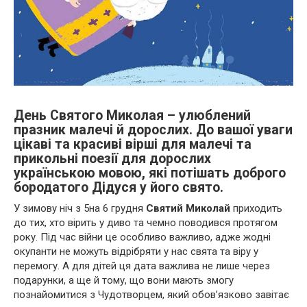
День Святого Миколая – улюблений
празник малечі й дорослих. До вашої уваги
цікаві та красиві вірші для малечі та
прикольні поезії для дорослих
українською мовою, які потішать доброго
бородатого Дідуся у його свято.
У зимову ніч з 5на 6 грудня
Святий Миколай
приходить
до тих, хто вірить у диво та чемно поводився протягом
року. Під час війни це особливо важливо, адже жодні
окупанти не можуть відрібряти у нас свята та віру у
перемогу. А для дітей ця дата важлива не лише через
подарунки, а ще й тому, що вони мають змогу
познайомитися з Чудотворцем, який обов’язково завітає