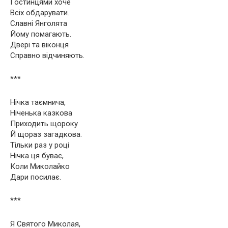
Гостинцями хоче
Всіх обдарувати.
Славні Янголята
Йому помагають.
Двері та віконця
Справно відчиняють.
***
Нічка таємнича,
Ніченька казкова
Приходить щороку
Й щораз загадкова.
Тільки раз у році
Нічка ця буває,
Коли Миколайко
Дари посилає.
***
Я Святого Миколая,