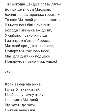
Ти сьогодні швидше спать лягай,
Бо приїде в гості Миколай.
Бачиш, перша зіронька горить –
То вже Миколай до нас спішить.
В нього коні білі, наче сніг,
Борода сивенька аж до ніг,
У сріблясті саночки сіда,
І за вітром в’ється борода.
Миколай про діток знає все,
Подарунки кожному несе,
Має для дитячих подушок
Подарунків повно – аж мішок!
***
Коли замерзла річка
І став біленьким гай,
Прийшов у темну нічку
На землю Миколай.
Від хати і до хати
Снігами через лід