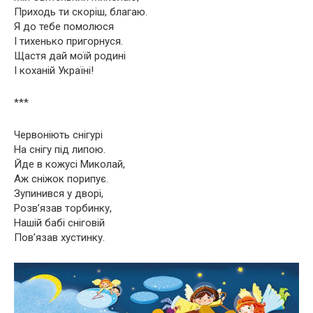
Приходь ти скоріш, благаю.
Я до тебе помолюся
І тихенько пригорнуся.
Щастя дай моїй родині
І коханій Україні!
***
Червоніють снігурі
На снігу під липою.
Йде в кожусі Миколай,
Аж сніжок порипує.
Зупинився у дворі,
Розв’язав торбинку,
Нашій бабі сніговій
Пов’язав хустинку.