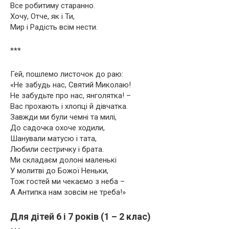
Все робитиму старанно.
Хочу, Отче, як і Ти,
Мир і Радість всім нести.
***
Гей, пошлемо листочок до раю:
«Не забудь нас, Святий Миколаю!
Не забудьте про нас, янголятка! –
Вас прохають і хлопці й дівчатка.
Завжди ми були чемні та милі,
До садочка охоче ходили,
Шанували матусю і тата,
Любили сестричку і брата.
Ми складаєм долоні маленькі
У молитві до Божої Неньки,
Тож гостей ми чекаємо з неба –
А Антипка нам зовсім не треба!»
Для дітей 6 і 7 років (1 – 2 клас)