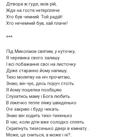
Дітвора ж гуде, мов рій,
Жде на гостя нетерпляче:
Хто був чемний. Той радій!
Хто нечемний був, хай плаче!
***
Під Миколаєм святим, у куточку,
Я черевика свого залишу
І всі побажання свої на листочку
Дуже старанно йому напишу.
Тихо молитву на ніч прочитаю,
Знаю, він чує, десь поруч стоїть.
Я йому пошепки пообіцяю
Слухатись маму і Бога любить.
В ліжечко тепле ляжу швиденько
Очі закрию і буду чекать.
Знаю він ходить тихо-тихенько
В час, коли діти вже солодко сплять.
Скрипнуть тихесенько двері в кімнату…
Може, це сниться, а може і ні?..