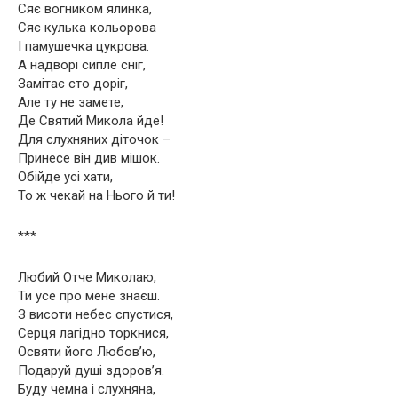
Сяє вогником ялинка,
Сяє кулька кольорова
I памушечка цукрова.
А надворi сипле снiг,
Замiтає сто дорiг,
Але ту не замете,
Де Святий Микола йде!
Для слухняних дiточок –
Принесе вiн див мiшок.
Обiйде усi хати,
То ж чекай на Hього й ти!
***
Любий Отче Миколаю,
Ти усе про мене знаєш.
З висоти небес спустися,
Серця лагідно торкнися,
Освяти його Любов’ю,
Подаруй душі здоров’я.
Буду чемна і слухняна,