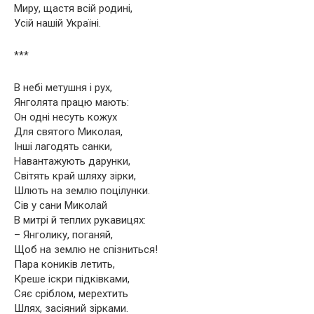
Миру, щастя всій родині,
Усій нашій Україні.
***
В небі метушня і рух,
Янголята працю мають:
Он одні несуть кожух
Для святого Миколая,
Інші лагодять санки,
Навантажують дарунки,
Світять край шляху зірки,
Шлють на землю поцілунки.
Сів у сани Миколай
В митрі й теплих рукавицях:
– Янголику, поганяй,
Щоб на землю не спізниться!
Пара коників летить,
Креше іскри підківками,
Сяє сріблом, мерехтить
Шлях, засіяний зірками.