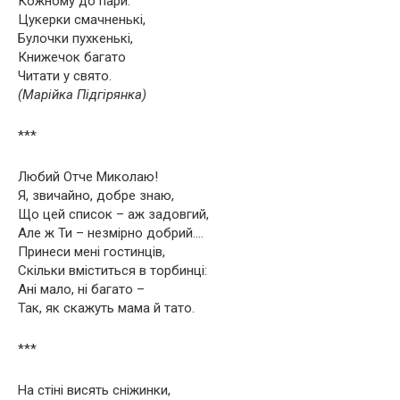
Кожному до пари.
Цукерки смачненькі,
Булочки пухкенькі,
Книжечок багато
Читати у свято.
(Марійка Підгірянка)
***
Любий Отче Миколаю!
Я, звичайно, добре знаю,
Що цей список – аж задовгий,
Але ж Ти – незмірно добрий….
Принеси мені гостинців,
Скільки вміститься в торбинці:
Ані мало, ні багато –
Так, як скажуть мама й тато.
***
На стiнi висять снiжинки,