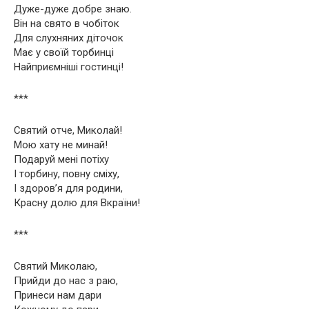
Дуже-дуже добре знаю.
Він на свято в чобіток
Для слухняних діточок
Має у своїй торбинці
Найприємніші гостинці!
***
Святий отче, Миколай!
Мою хату не минай!
Подаруй мені потіху
І торбину, повну сміху,
І здоров’я для родини,
Красну долю для Вкраїни!
***
Святий Миколаю,
Прийди до нас з раю,
Принеси нам дари