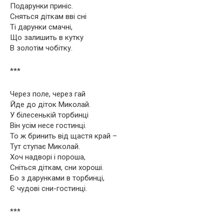
Подарунки приніс.
Сняться діткам вві сні
Ті дарунки смачні,
Що залишить в кутку
В золотім чобітку.
***
Через поле, через гай
Йде до діток Миколай.
У білесенькій торбинці
Він усім несе гостинці.
То ж бринить від щастя край –
Тут ступає Миколай.
Хоч надворі і пороша,
Сніться діткам, сни хороші.
Бо з дарунками в торбинці,
Є чудові сни-гостинці.
***