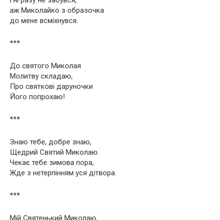
аж Миколайко з образочка
до мене всміхнувся.
***
До святого Миколая
Молитву складаю,
Про святкові даруночки
Його попрохаю!
***
Знаю тебе, добре знаю,
Щедрий Святий Миколаю.
Чекає тебе зимова пора,
Жде з нетерпінням уся дітвора.
***
Мій Святенький Миколаю,