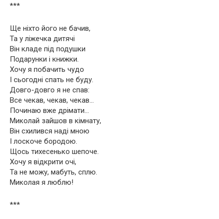
***
Ще ніхто його не бачив,
Та у ліжечка дитячі
Він кладе під подушки
Подарунки і книжки.
Хочу я побачить чудо
І сьогодні спать не буду.
Довго-довго я не спав:
Все чекав, чекав, чекав…
Починаю вже дрімати…
Миколай зайшов в кімнату,
Він схилився наді мною
І лоскоче бородою.
Щось тихесенько шепоче.
Хочу я відкрити очі,
Та не можу, мабуть, сплю.
Миколая я люблю!
***