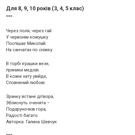
Для 8, 9, 10 років (3, 4, 5 клас)
***
Через поля, через гай
У червонім кожушку
Поспішає Миколай
На санчатах по сніжку.
В торбі іграшки везе,
пряники медові.
В кожні хату увійде,
Сповнений любові.
Зранку встане дітвора,
Зблиснуть оченята –
Подаруночків гора,
Радості багато.
Авторка: Галина Шевчук