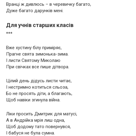
Вранці ж дивлюсь – в черевичку багато,
Дуже багато дарунків мені.
Для учнів старших класів
***
Вже хустину білу приміряє,
Прагне свята зимонька-зима.
І листи Святому Миколаю
При свічках все пише дітвора.
Цілий день дідусь листи читає,
І нестримно котиться сльоза,
Бо не просять діти, а благають,
Щоб навіки згинула війна.
Ліки просить Дмитрик для матусі,
А в Андрійка мрія лиш одна,
Щоб додому тато повернувся,
І бабуся не була сумна.