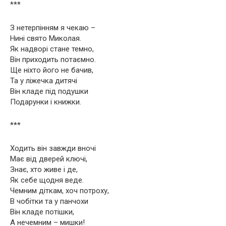
***
З нетерпінням я чекаю –
Нині свято Миколая.
Як надворі стане темно,
Він приходить потаємно.
Ще ніхто його не бачив,
Та у ліжечка дитячі
Він кладе під подушки
Подарунки і книжки.
***
Ходить він завжди вночі
Має від дверей ключі,
Знає, хто живе і де,
Як себе щодня веде.
Чемним діткам, хоч потроху,
В чобітки та у панчохи
Він кладе потішки,
А нечемним – мишки!