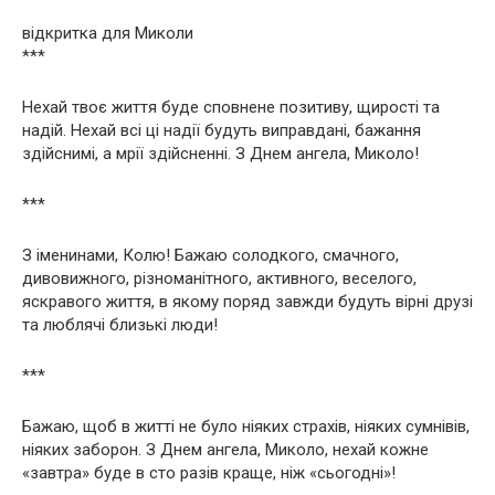
відкритка для Миколи
***
Нехай твоє життя буде сповнене позитиву, щирості та
надій. Нехай всі ці надії будуть виправдані, бажання
здійснимі, а мрії здійсненні. З Днем ангела, Миколо!
***
З іменинами, Колю! Бажаю солодкого, смачного,
дивовижного, різноманітного, активного, веселого,
яскравого життя, в якому поряд завжди будуть вірні друзі
та люблячі близькі люди!
***
Бажаю, щоб в житті не було ніяких страхів, ніяких сумнівів,
ніяких заборон. З Днем ангела, Миколо, нехай кожне
«завтра» буде в сто разів краще, ніж «сьогодні»!