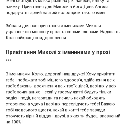
імені святкують кілька разів на рік: навесні, влітку та
взимку. Привітання для Миколи в його День Ангела
подарують гарний настрій володарям такого імені.
Зібрали для вас привітання з іменинами Миколи
українською мовою у прозі та своїми словами. Надішліть
Колі найкращі поздоровлення:
Привітання Миколі з іменинами у прозі
***
З іменинами, Колю, дорогий наш друже! Хочу привітати
тебе і побажати тобі міцного здоров’я, здійснення всіх
твоїх бажань, досягнення всіх твоїх цілей, везіння у всіх
твоїх починаннях. Нехай у твоєму житті будуть тільки
радісні події, негаразди та печаль нехай обходять
стороною, а удача і везіння переслідують тебе! Бажаю
тобі людського щастя, нехай в житті тебе завжди
оточують вірні й віддані друзі, в яких ти будеш впевнений
на 100%!