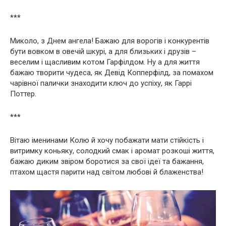
***
Миколо, з Днем ангела! Бажаю для ворогів і конкурентів
бути вовком в овечій шкурі, а для близьких і друзів –
веселим і щасливим котом Гарфілдом. Ну а для життя
бажаю творити чудеса, як Девід Копперфілд, за помахом
чарівної палички знаходити ключ до успіху, як Гаррі
Поттер.
***
Вітаю іменинами Колю й хочу побажати мати стійкість і
витримку коньяку, солодкий смак і аромат розкоші життя,
бажаю диким звіром боротися за свої ідеї та бажання,
птахом щастя парити над світом любові й блаженства!