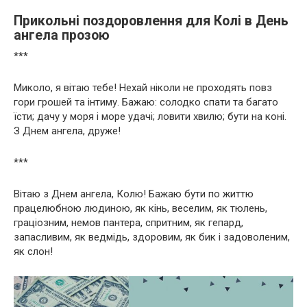
Прикольні поздоровлення для Колі в День
ангела прозою
***
Миколо, я вітаю тебе! Нехай ніколи не проходять повз
гори грошей та інтиму. Бажаю: солодко спати та багато
їсти; дачу у моря і море удачі; ловити хвилю; бути на коні.
З Днем ангела, друже!
***
Вітаю з Днем ангела, Колю! Бажаю бути по життю
працелюбною людиною, як кінь, веселим, як тюлень,
граціозним, немов пантера, спритним, як гепард,
запасливим, як ведмідь, здоровим, як бик і задоволеним,
як слон!