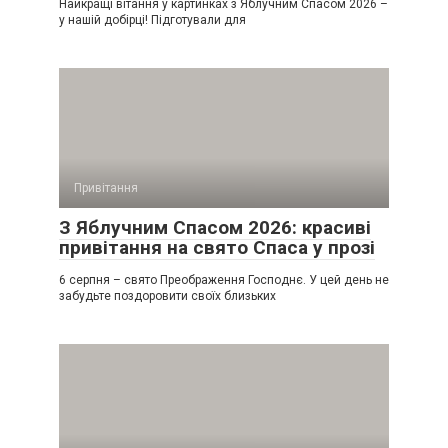
Найкращі вітання у картинках з Яблучним Спасом 2026 –
у нашій добірці! Підготували для
Привітання
З Яблучним Спасом 2026: красиві
привітання на свято Спаса у прозі
6 серпня – свято Преображення Господнє. У цей день не
забудьте поздоровити своїх близьких