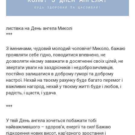
листівка на День ангела Миколі
***
З іменинами, чудовий молодий чоловіче! Миколо, бажаю
проявляти себе гідно, поводитися впевнено, не
дозволяти нікому заважати в досягненні своїх цілей, не
звертати уваги на заздрісників і недоброзичливців,
постійно залишатися в доброму гуморі та доброму
настрої. Нехай на твоєму рахунку буде багато перемог і
важливих нагород, нехай у твоєму житті буде і любов, і
радість, і щастя, і удача.
***
У твій День ангела хочеться побажати тобі
найважливішого – здоров’я, енергії та сил! Бажаю
підкорення нових висот, кар’єрного зростання і