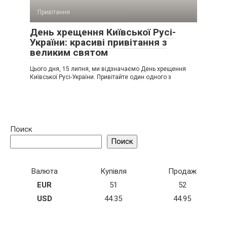
Привітання
День хрещення Київської Русі-
України: красиві привітання з
великим святом
Цього дня, 15 липня, ми відзначаємо День хрещення
Київської Русі-України. Привітайте один одного з
Поиск
Поиск
Валюта
Купівля
Продаж
EUR
51
52
USD
44.35
44.95