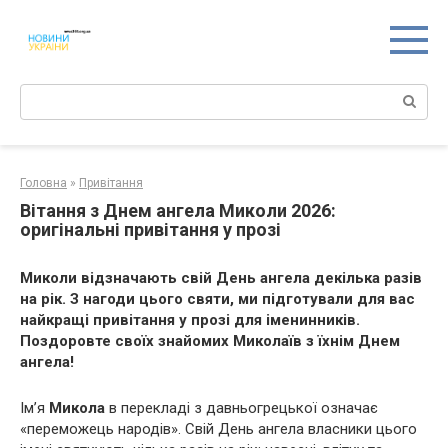
Перейти
к
контенту
Поиск:
Головна
»
Привітання
Вітання з Днем ангела Миколи 2026:
оригінальні привітання у прозі
Миколи відзначають свій День ангела декілька разів
на рік. З нагоди цього святи, ми підготували для вас
найкращі привітання у прозі для іменинників.
Поздоровте своїх знайомих Миколаїв з їхнім Днем
ангела!
Ім’я
Микола
в перекладі з давньогрецької означає
«переможець народів». Свій День ангела власники цього