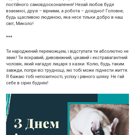
постійного самовдосконалення! Нехай любов буде
взаємної, друзі – вірними, а робота – дохідної! Головне,
будь щасливою людиною, яка несе тільки добро в наш
світ, Миколо!
***
Ти народжений переможцем, і відступати ти абсолютно не
звик! Ти яскравий, дивовижний, цікавий і екстравагантний
чоловік, який нагадує лицаря з казки. Колю, будь таким
завжди, попри всі труднощі, які тобі може піднести життя.
Я бажаю тобі непохитності, успіху і рівного шляху. Не гай
себе в сірих буднях!