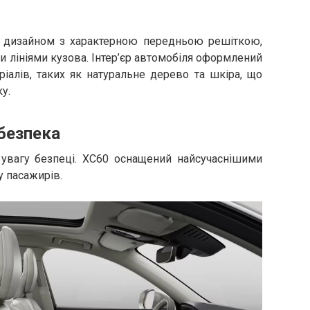
 дизайном з характерною передньою решіткою,
 лініями кузова. Інтер’єр автомобіля оформлений
іалів, таких як натуральне дерево та шкіра, що
.​
 безпека
 увагу безпеці. XC60 оснащений найсучаснішими
 пасажирів.​