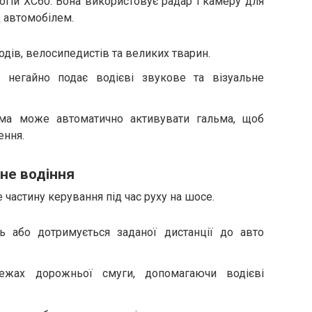
огій XC60. Вона використовує радар і камеру для
д автомобілем.
одів, велосипедистів та великих тварин.
 негайно подає водієві звукове та візуальне
ема може автоматично активувати гальма, щоб
ення.
чне водіння
 частину керування під час руху на шосе.
ь або дотримується заданої дистанції до авто
ежах дорожньої смуги, допомагаючи водієві