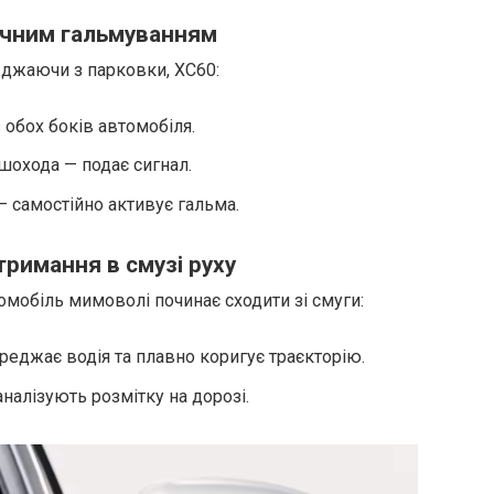
тичним гальмуванням
жджаючи з парковки, XC60:
 обох боків автомобіля.
шохода — подає сигнал.
— самостійно активує гальма.
тримання в смузі руху
омобіль мимоволі починає сходити зі смуги:
реджає водія та плавно коригує траєкторію.
налізують розмітку на дорозі.