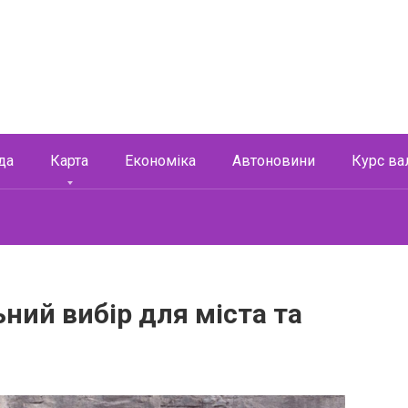
да
Карта
Економіка
Автоновини
Курс ва
ьний вибір для міста та