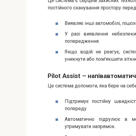
Ця система є серцем захисних технол
постійного сканування простору пере
Виявляє інші автомобілі, пішох
У разі виявлення небезпеки
попередження.
Якщо водій не реагує, сист
уникнути або пом’якшити зіткн
Pilot Assist – напівавтомати
Це система допомоги, яка бере на себе
Підтримує постійну швидкіст
попереду.
Автоматично підрулює в м
утримувати напрямок.