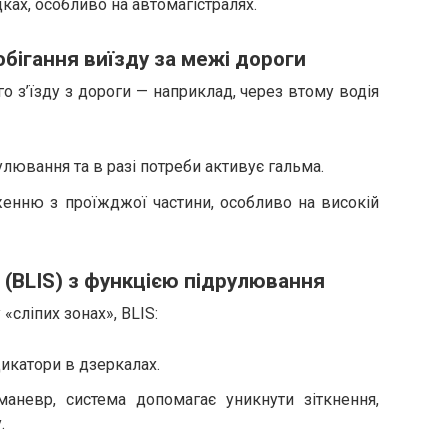
ках, особливо на автомагістралях.
побігання виїзду за межі дороги
 з’їзду з дороги — наприклад, через втому водія
улювання та в разі потреби активує гальма.
женню з проїжджої частини, особливо на високій
m (BLIS) з функцією підрулювання
«сліпих зонах», BLIS:
икатори в дзеркалах.
аневр, система допомагає уникнути зіткнення,
.