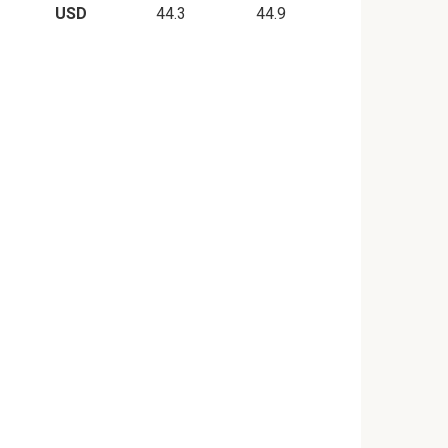
USD
44.3
44.9