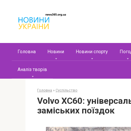
Перейти
к
контенту
Головна
Новини
Новини спорту
Пого
Аналіз творів
Головна
»
Суспільство
Volvo XC60: універсал
заміських поїздок