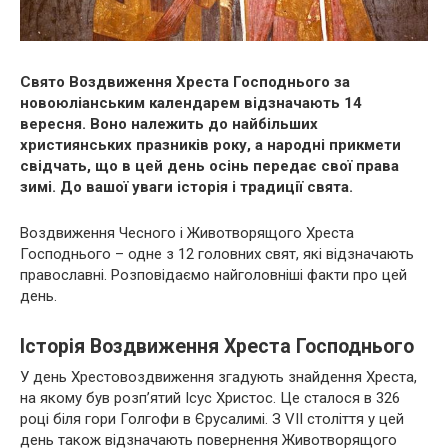
Свято Воздвиження Хреста Господнього за
новоюліанським календарем відзначають 14
вересня. Воно належить до найбільших
християнських празників року, а народні прикмети
свідчать, що в цей день осінь передає свої права
зимі. До вашої уваги історія і традиції свята.
Воздвиження Чесного і Животворящого Хреста
Господнього – одне з 12 головних свят, які відзначають
православні. Розповідаємо найголовніші факти про цей
день.
Історія Воздвиження Хреста Господнього
У день Хрестовоздвиження згадують знайдення Хреста,
на якому був розп’ятий Ісус Христос. Це сталося в 326
році біля гори Голгофи в Єрусалимі. З VII століття у цей
день ​​також відзначають повернення Животворящого