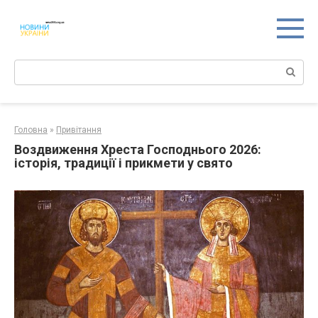
Перейти
к
контенту
Поиск:
Головна
»
Привітання
Воздвиження Хреста Господнього 2026:
історія, традиції і прикмети у свято