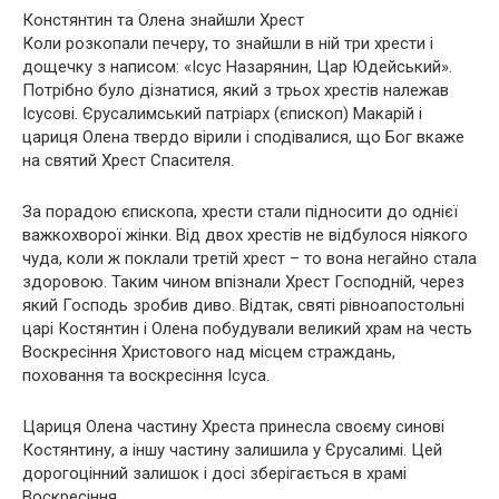
Констянтин та Олена знайшли Хрест
Коли розкопали печеру, то знайшли в ній три хрести і
дощечку з написом: «Ісус Назарянин, Цар Юдейський».
Потрібно було дізнатися, який з трьох хрестів належав
Ісусові. Єрусалимський патріарх (єпископ) Макарій і
цариця Олена твердо вірили і сподівалися, що Бог вкаже
на святий Хрест Спасителя.
За порадою єпископа, хрести стали підносити до однієї
важкохворої жінки. Від двох хрестів не відбулося ніякого
чуда, коли ж поклали третій хрест – то вона негайно стала
здоровою. Таким чином впізнали Хрест Господній, через
який Господь зробив диво. Відтак, святі рівноапостольні
царі Костянтин і Олена побудували великий храм на честь
Воскресіння Христового над місцем страждань,
поховання та воскресіння Ісуса.
Цариця Олена частину Хреста принесла своєму синові
Костянтину, а іншу частину залишила у Єрусалимі. Цей
дорогоцінний залишок і досі зберігається в храмі
Воскресіння.