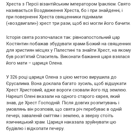
Хреста з Персії візантійським імператором Іраклієм. Свято
називається Воздвиження Хреста, бо і при знайденні, і
при поверненні Хреста священники піднімали
(«воздвигали») хрест три рази, щоб всі могли його бачити.
Історія свята розпочалася так: рівноапостольний цар
Костянтин побажав збудувати храми Божий на священних
для християн місцях у Палестині та знайти Хрест, на якому
був розп’ятий Спаситель. Виконати бажання царя взялася
його мати – цариця Олена.
У 326 році цариця Олена з цією метою вирушила до
Єрусалима. Вона доклала багато зусиль, щоб відшукати
Хрест Христовий, адже вороги сховали його під землею.
Нарешті Олені вказали на одного старого єврея, який
знав, де Хрест Господній. Після довгих розпитувань і
умовлянь він розповів, що свята річ перебуває в одній
печері, заваленій сміттям і землею, а зверху стоїть
язичницький храм. Цариця наказала зруйнувати цю
будівлю і відкопати печеру.