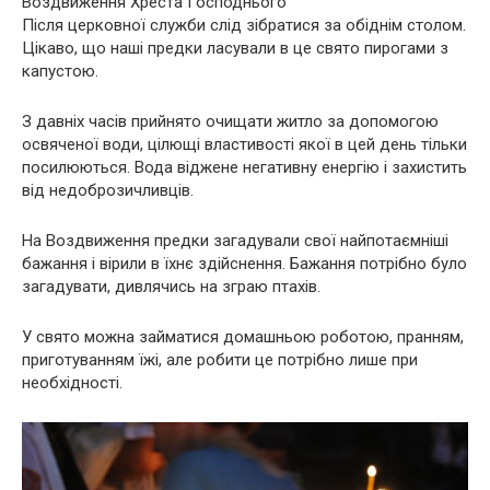
Воздвиження Хреста Господнього
Після церковної служби слід зібратися за обіднім столом.
Цікаво, що наші предки ласували в це свято пирогами з
капустою.
З давніх часів прийнято очищати житло за допомогою
освяченої води, цілющі властивості якої в цей день тільки
посилюються. Вода віджене негативну енергію і захистить
від недоброзичливців.
На Воздвиження предки загадували свої найпотаємніші
бажання і вірили в їхнє здійснення. Бажання потрібно було
загадувати, дивлячись на зграю птахів.
У свято можна займатися домашньою роботою, пранням,
приготуванням їжі, але робити це потрібно лише при
необхідності.