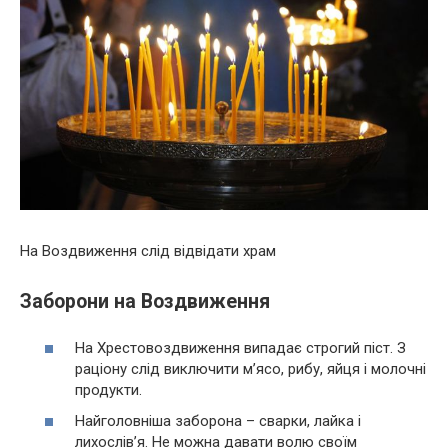
На Воздвиження слід відвідати храм
Заборони на Воздвиження
На Хрестовоздвиження випадає строгий піст. З
раціону слід виключити м’ясо, рибу, яйця і молочні
продукти.
Найголовніша заборона – сварки, лайка і
лихослів’я. Не можна давати волю своїм