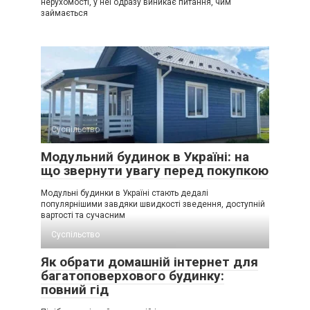
нерухомості, у неї одразу виникає питання, чим
займається
Суспільство
Модульний будинок в Україні: на
що звернути увагу перед покупкою
Модульні будинки в Україні стають дедалі
популярнішими завдяки швидкості зведення, доступній
вартості та сучасним
Суспільство
Як обрати домашній інтернет для
багатоповерхового будинку:
повний гід