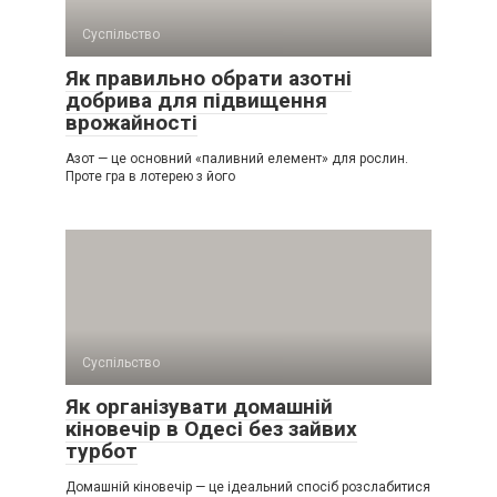
Суспільство
Як правильно обрати азотні
добрива для підвищення
врожайності
Азот — це основний «паливний елемент» для рослин.
Проте гра в лотерею з його
Суспільство
Як організувати домашній
кіновечір в Одесі без зайвих
турбот
Домашній кіновечір — це ідеальний спосіб розслабитися