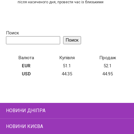
після насиченого дня, провести час із близькими
Поиск
Поиск
Валюта
Купівля
Продаж
EUR
51.1
52.1
USD
44.35
44.95
НОВИНИ ДНІПРА
НОВИНИ КИЄВА