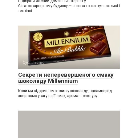
Підібрати якісний домашній інтернет у
багатоквартирному будинку — справа тонка: тут важливі і
технічні
Суспільство
Секрети неперевершеного смаку
шоколаду Millennium
Коли ми відкриваємо плитку шоколаду, насамперед
звертаємо увагу на її смак, аромат і текстуру.