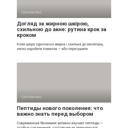
Суспільство
Догляд за жирною шкірою,
схильною до акне: рутина крок за
кроком
Коли шкіра одночасно жирна і схильна до висипань,
легко наробити помилок — або пересушити
Суспільство
Пептиды нового поколения: что
важно знать перед выбором
Современная биохимия активно изучает пептиды —
особые соединения, состоящие из аминокислот,