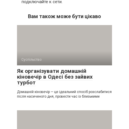
подключайте к сети.
Вам також може бути цікаво
Суспільство
Як організувати домашній
кіновечір в Одесі без зайвих
турбот
Домашній кіновечір — це ідеальний спосіб розслабитися
після насиченого дня, провести час із близькими