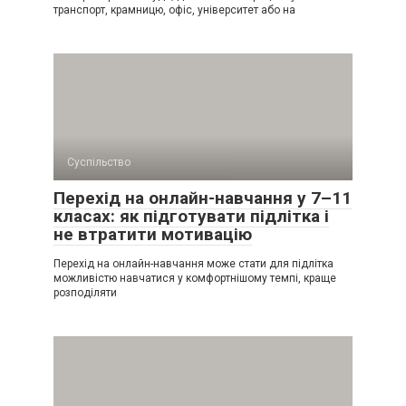
транспорт, крамницю, офіс, університет або на
Суспільство
Перехід на онлайн-навчання у 7–11
класах: як підготувати підлітка і
не втратити мотивацію
Перехід на онлайн-навчання може стати для підлітка
можливістю навчатися у комфортнішому темпі, краще
розподіляти