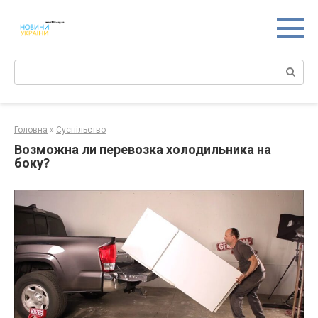
Перейти
к
контенту
Поиск:
Головна
»
Суспільство
Возможна ли перевозка холодильника на
боку?