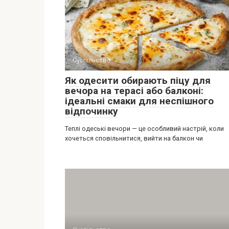
Суспільство
Як одесити обирають піцу для
вечора на терасі або балконі:
ідеальні смаки для неспішного
відпочинку
Теплі одеські вечори — це особливий настрій, коли
хочеться сповільнитися, вийти на балкон чи