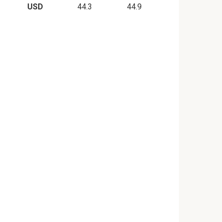
USD
44.3
44.9