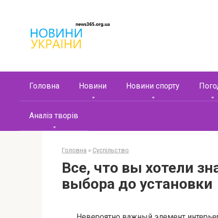
Перейти
к
контенту
Головна
Новини
Новини спорту
Пого
Аналіз творів
Головна
»
Суспільство
Все, что вы хотели зн
выбора до установки
Невероятно важный элемент интерьер