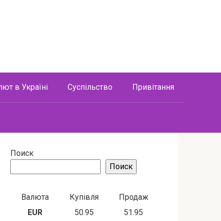
лют в Україні
Суспільство
Привітання
Поиск
Поиск
Валюта
Купівля
Продаж
EUR
50.95
51.95