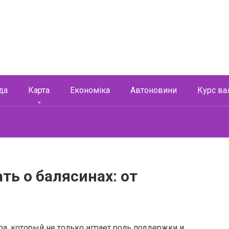
да
Карта
Економіка
Автоновини
Курс ва
ать о балясинах: от
а, который не только играет роль поддержки и