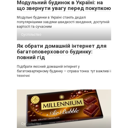
Модульний будинок в Україні: на
що звернути увагу перед покупкою
Модульні будинки в Україні стають дедалі
популярнішими завдяки швидкості зведення, доступній
вартості та сучасним
Суспільство
Як обрати домашній інтернет для
багатоповерхового будинку:
повний гід
Підібрати якісний домашній інтернет у
багатоквартирному будинку — справа тонка: тут важливі і
технічні
Суспільство