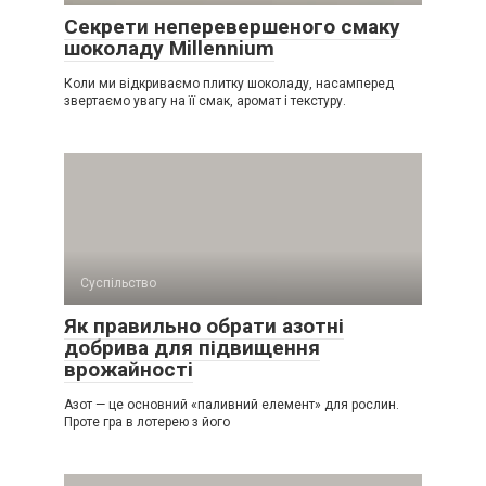
Секрети неперевершеного смаку
шоколаду Millennium
Коли ми відкриваємо плитку шоколаду, насамперед
звертаємо увагу на її смак, аромат і текстуру.
Суспільство
Як правильно обрати азотні
добрива для підвищення
врожайності
Азот — це основний «паливний елемент» для рослин.
Проте гра в лотерею з його