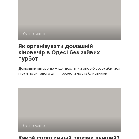
Суспільство
Як організувати домашній
кіновечір в Одесі без зайвих
турбот
Домашній кіновечір — це ідеальний спосіб розслабитися
після насиченого дня, провести час із близькими
Суспільство
Какой спортивный рюкзак лучший?