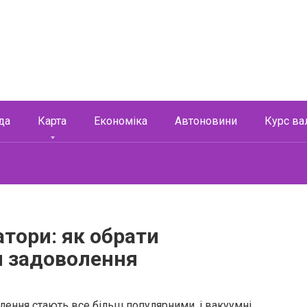
да
Карта
Економіка
Автоновини
Курс ва
атори: як обрати
я задоволення
лення стають все більш популярними, і вакуумні