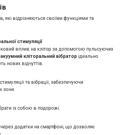
ів
ів, які відрізняються своїми функціями та
ральної стимуляції
очковий вплив на клітор за допомогою пульсуючих
вакуумний кліторальний вібратор
ідеально
ть нових відчуттів.
стимуляції та вібрації, забезпечуючи
і зони.
 брати із собою в подорожі.
через додатки на смартфоні, що дозволяє
.