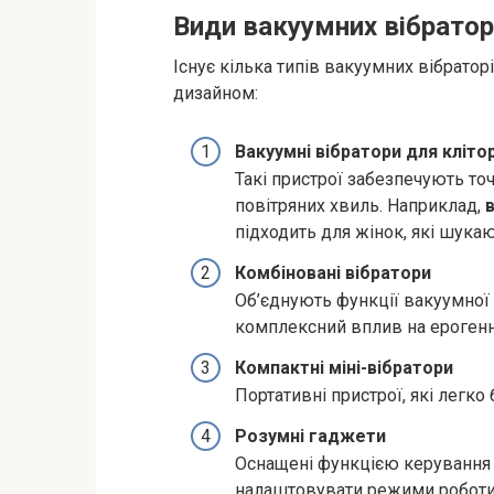
Види вакуумних вібратор
Існує кілька типів вакуумних вібратор
дизайном:
Вакуумні вібратори для кліто
Такі пристрої забезпечують т
повітряних хвиль. Наприклад,
підходить для жінок, які шукаю
Комбіновані вібратори
Об’єднують функції вакуумної 
комплексний вплив на ерогенн
Компактні міні-вібратори
Портативні пристрої, які легко
Розумні гаджети
Оснащені функцією керування 
налаштовувати режими роботи