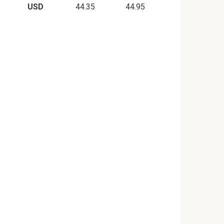
USD
44.35
44.95