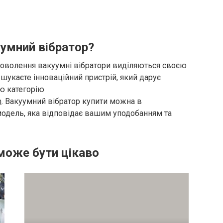
умний вібратор?
адоволення вакуумні вібратори виділяються своєю
укаєте інноваційний пристрій, який дарує
цю категорію
m
. Вакуумний вібратор купити можна в
модель, яка відповідає вашим уподобанням та
може бути цікаво