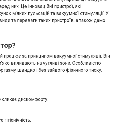
ед них. Це інноваційні пристрої, які
хунок м’яких пульсацій та вакуумної стимуляції. У
 види та переваги таких пристроїв, а також дамо
атор?
ий працює за принципом вакуумної стимуляції. Він
м’яко впливають на чутливі зони. Особливістю
оргазму швидко і без зайвого фізичного тиску.
викликає дискомфорту.
 гігієнічність.