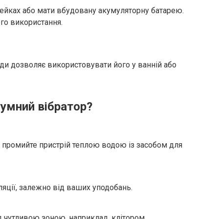
ейках або мати вбудовану акумуляторну батарею.
го використання.
оди дозволяє використовувати його у ванній або
умний вібратор?
промийте пристрій теплою водою із засобом для
яції, залежно від ваших уподобань.
д чутливою зоною, наприклад, клітором.