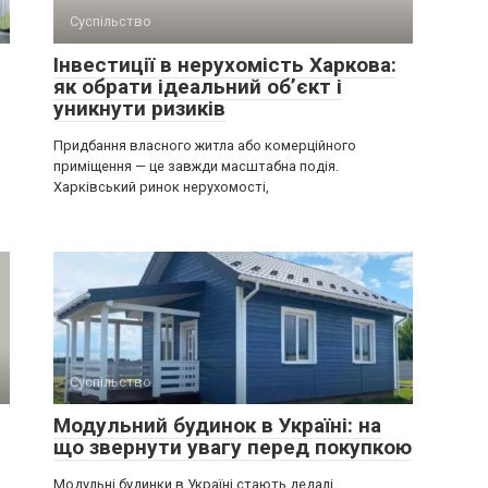
Суспільство
Інвестиції в нерухомість Харкова:
як обрати ідеальний об’єкт і
уникнути ризиків
Придбання власного житла або комерційного
приміщення — це завжди масштабна подія.
Харківський ринок нерухомості,
Суспільство
Модульний будинок в Україні: на
що звернути увагу перед покупкою
Модульні будинки в Україні стають дедалі