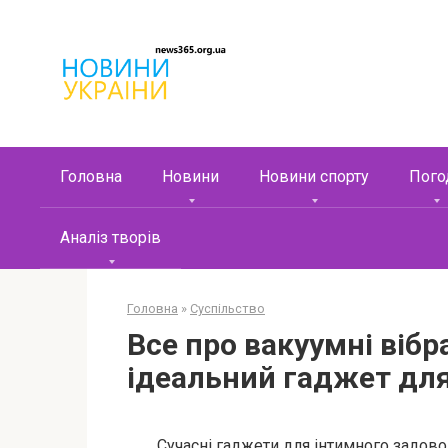
Перейти
к
контенту
Головна
Новини
Новини спорту
Пого
Аналіз творів
Головна
»
Суспільство
Все про вакуумні вібр
ідеальний гаджет дл
Сучасні гаджети для інтимного задово