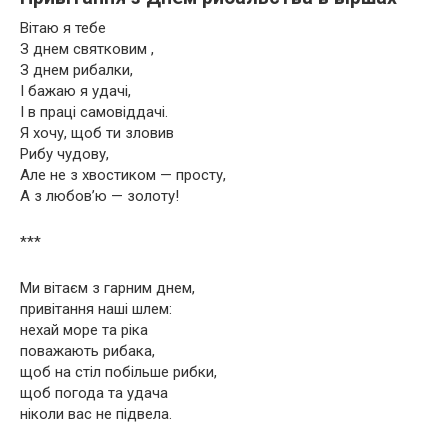
Вітаю я тебе
З днем святковим ,
З днем рибалки,
І бажаю я удачі,
І в праці самовіддачі.
Я хочу, щоб ти зловив
Рибу чудову,
Але не з хвостиком — просту,
А з любов’ю — золоту!
***
Ми вітаєм з гарним днем,
привітання наші шлем:
нехай море та ріка
поважають рибака,
щоб на стіл побільше рибки,
щоб погода та удача
ніколи вас не підвела.