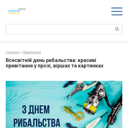
Перейти
к
контенту
Поиск:
Головна
»
Привітання
Всесвітній день рибальства: красиві
привітання у прозі, віршах та картинках