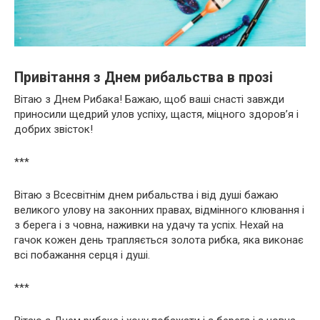
Привітання з Днем рибальства в прозі
Вітаю з Днем Рибака! Бажаю, щоб ваші снасті завжди
приносили щедрий улов успіху, щастя, міцного здоров’я і
добрих звісток!
***
Вітаю з Всесвітнім днем рибальства і від душі бажаю
великого улову на законних правах, відмінного клювання і
з берега і з човна, наживки на удачу та успіх. Нехай на
гачок кожен день трапляється золота рибка, яка виконає
всі побажання серця і душі.
***