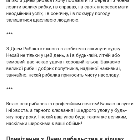
Вітаю з Днем рибака і хочу побажати і з берега і з човна
ловити велику рибку, і в справах, і в своїх інтересах мати
неодмінний успіх, і в сонячну, і в похмуру погоду
залишатися щасливою людиною.
***
З Днем Рибака кожного з любителів закинути вудку.
Нехай не тільки у цей день, а і в будь-якій, літній або
зимовий, вас чекає удача і хороший кльов. Бажаємо
великої риби і добрих попутників, надійної наживки і,
звичайно, нехай рибалка приносить чисту насолоду.
***
Вітаю всіх рибалок із професійним святом! Бажаю ні луски
і ні хвоста, а гарного клювання і щедрого улову у будь-
яку пору року. І нехай ваш улов буде таким же великим,
наскільки широкими є ваші обійми!
Привітання з Днем рибальства в віршах