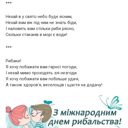
***
Нехай в у свято небо буде ясним,
Нехай вам вік під ним не знать біди,
І наловить вам стільки риби рясно,
Скільки стаканів в морі є води!
***
Рибаки!
Я хочу побажати вам гарної погоди,
І нехай мимо проходять злі незгоди.
Я хочу побажати вам побільше удачі,
А також здоров’я, веселощів і щастя на додачу!