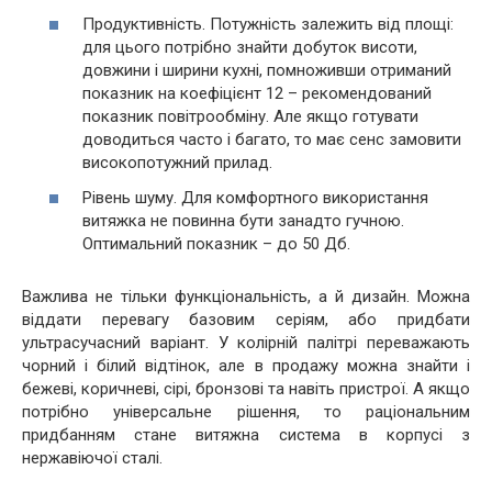
Продуктивність. Потужність залежить від площі:
для цього потрібно знайти добуток висоти,
довжини і ширини кухні, помноживши отриманий
показник на коефіцієнт 12 – рекомендований
показник повітрообміну. Але якщо готувати
доводиться часто і багато, то має сенс замовити
високопотужний прилад.
Рівень шуму. Для комфортного використання
витяжка не повинна бути занадто гучною.
Оптимальний показник – до 50 Дб.
Важлива не тільки функціональність, а й дизайн. Можна
віддати перевагу базовим серіям, або придбати
ультрасучасний варіант. У колірній палітрі переважають
чорний і білий відтінок, але в продажу можна знайти і
бежеві, коричневі, сірі, бронзові та навіть пристрої. А якщо
потрібно універсальне рішення, то раціональним
придбанням стане витяжна система в корпусі з
нержавіючої сталі.