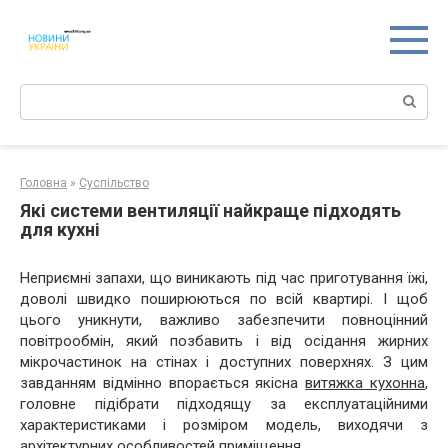
Перейти
к
контенту
Поиск:
Головна
»
Суспільство
Які системи вентиляції найкраще підходять
для кухні
Неприємні запахи, що виникають під час приготування їжі,
доволі швидко поширюються по всій квартирі. І щоб
цього уникнути, важливо забезпечити повноцінний
повітрообмін, який позбавить і від осідання жирних
мікрочастинок на стінах і доступних поверхнях. З цим
завданням відмінно впорається якісна
витяжка кухонна
,
головне підібрати підходящу за експлуатаційними
характеристиками і розміром модель, виходячи з
архітектурних особливостей приміщення.