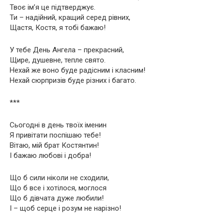
Твоє ім’я це підтверджує.
Ти – надійний, кращий серед рівних,
Щастя, Костя, я тобі бажаю!
У тебе День Ангела – прекрасний,
Щире, душевне, тепле свято.
Нехай же воно буде радісним і класним!
Нехай сюрпризів буде різних і багато.
***
Сьогодні в день твоїх іменин
Я привітати поспішаю тебе!
Вітаю, мій брат Костянтин!
І бажаю любові і добра!
Що б сили ніколи не сходили,
Що б все і хотілося, моглося
Що б дівчата дуже любили!
І – щоб серце і розум не нарізно!