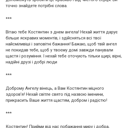
точно знайдете потрібні слова.
***
Вітаю тебе Костянтин з днем ​​ангела! Нехай життя дарує
більше яскравих моментів, і здійсняться всі твої
найсміливіші і заповітні бажання! Бажаю, щоб твій ангел
не покидав тебе, щоб у твоєму домі завжди панували
щастя і розуміння. І нехай тебе оточують тільки щирі, вірні,
надійні друзі і добрі люди
***
Доброму Ангелу вінець, а Вам Костянтин міцного
здоров’я! Нехай світле свято під назвою іменини,
прикрасить Ваше життя щастям, добром і радістю!
***
Костянтин! Прийми від нас побажання миру і добра,