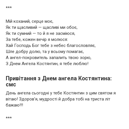
***
Мій коханий, серце моє,
Як ти щасливий — щасливі ми обоє,
Як ти сумний — то й я не засміюся,
За тебе, кожен вечір я молюся:
Хай Господь Бог тебе з небес благословляє,
Шле добру долю, та у всьому помагає,
А ангел-покровитель запалить твою зорю,
З Днем Ангела Костянтин, я тебе люблю!
Привітання з Днем ангела Костянтина:
смс
День ангела сьогодні у тебе Костянтин з цим святом я
вітаю! Здоров’я, мудрості й добра тобі на триста літ
бажаю!!!
***