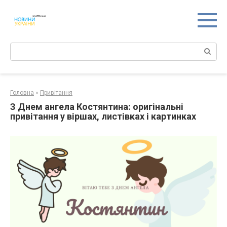
Перейти
к
контенту
Поиск:
Головна
»
Привітання
З Днем ангела Костянтина: оригінальні
привітання у віршах, листівках і картинках