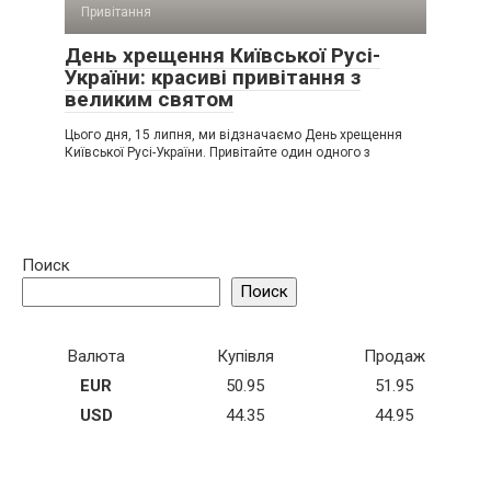
Привітання
День хрещення Київської Русі-
України: красиві привітання з
великим святом
Цього дня, 15 липня, ми відзначаємо День хрещення
Київської Русі-України. Привітайте один одного з
Поиск
Поиск
Валюта
Купівля
Продаж
EUR
50.95
51.95
USD
44.35
44.95