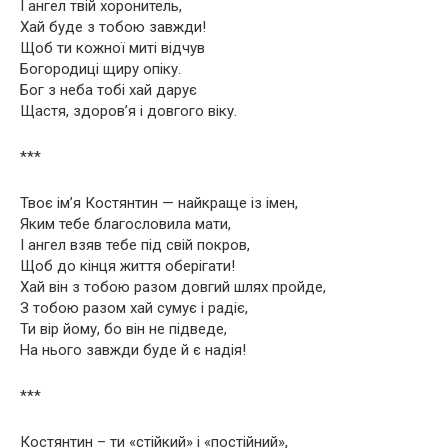
І ангел твій хоронитель,
Хай буде з тобою завжди!
Щоб ти кожної миті відчув
Богородиці щиру опіку.
Бог з неба тобі хай дарує
Щастя, здоров’я і довгого віку.
***
Твоє ім’я Костянтин — найкраще із імен,
Яким тебе благословила мати,
І ангел взяв тебе під свій покров,
Щоб до кінця життя оберігати!
Хай він з тобою разом довгий шлях пройде,
З тобою разом хай сумує і радіє,
Ти вір йому, бо він не підведе,
На нього завжди буде й є надія!
***
Костянтин – ти «стійкий» і «постійний»,