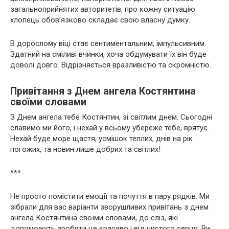
загальноприйнятих авторитетів, про кожну ситуацію
хлопець обов’язково складає свою власну думку.
В дорослому віці стає сентиментальним, імпульсивним.
Здатний на сміливі вчинки, хоча обдумувати їх він буде
доволі довго. Відрізняється вразливістю та скромністю.
Привітання з Днем ангела Костянтина
своїми словами
З Днем ангела тебе Костянтин, зі світлим днем. Сьогодні
славимо ми його, і нехай у всьому убереже тебе, врятує.
Нехай буде море щастя, усмішок теплих, днів на рік
погожих, та новин лише добрих та світлих!
***
Не просто помістити емоції та почуття в пару рядків. Ми
зібрали для вас варіанти зворушливих привітань з днем
ангела Костянтина своїми словами, до сліз, які
допоможуть зробити це красиво і від чистого серця. Ви