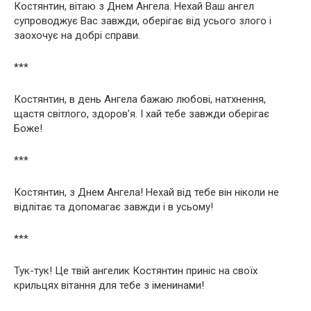
Костянтин, вітаю з Днем Ангела. Нехай Ваш ангел
супроводжує Вас завжди, оберігає від усього злого і
заохочує на добрі справи.
***
Костянтин, в день Ангела бажаю любові, натхнення,
щастя світлого, здоров’я. І хай тебе завжди оберігає
Боже!
***
Костянтин, з Днем Ангела! Нехай від тебе він ніколи не
відлітає та допомагає завжди і в усьому!
***
Тук-тук! Це твій ангелик Костянтин приніс на своїх
крильцях вітання для тебе з іменинами!