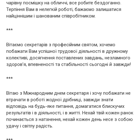
чарівну посмішку на обличчі, все робите бездоганно.
Терпіння Вам в нелегкій роботі, бажаємо залишатися
найціннішим і шанованим співробітником.
***
Вітаємо секретарів з професійним святом, хочемо
побажати Вам успішної трудової діяльності в дружному
колективі, досягнення поставлених завдань, незламного
здоров’я, впевненості та стабільності сьогодні й завжди!
***
Вітаю з Міжнародним днем секретаря і хочу побажати не
втрачати в роботі жодної дрібниці, завжди знати
відповідь на будь-яке питання, домагатися блискучих
результатів і в діяльності, і в житті. Нехай твій кожен ранок
починається з натхнення, нехай кожен день несе з собою
удачу і світлу радість.