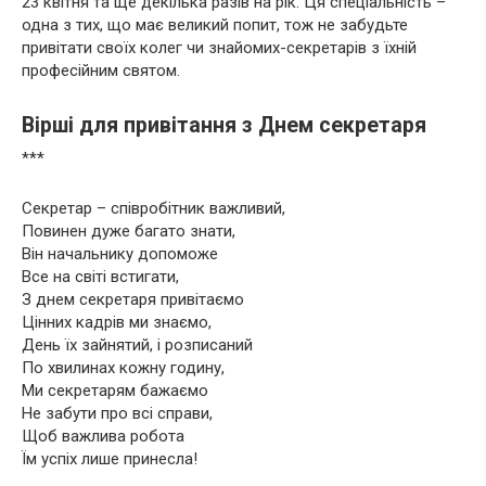
23 квітня та ще декілька разів на рік. Ця спеціальність –
одна з тих, що має великий попит, тож не забудьте
привітати своїх колег чи знайомих-секретарів з їхній
професійним святом.
Вірші для привітання з Днем секретаря
***
Секретар – співробітник важливий,
Повинен дуже багато знати,
Він начальнику допоможе
Все на світі встигати,
З днем секретаря привітаємо
Цінних кадрів ми знаємо,
День їх зайнятий, і розписаний
По хвилинах кожну годину,
Ми секретарям бажаємо
Не забути про всі справи,
Щоб важлива робота
Їм успіх лише принесла!