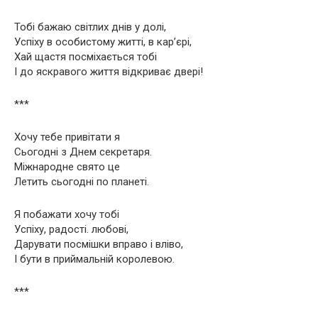
Тобі бажаю світлих днів у долі,
Успіху в особистому житті, в кар’єрі,
Хай щастя посміхається тобі
І до яскравого життя відкриває двері!
***
Хочу тебе привітати я
Сьогодні з Днем секретаря.
Міжнародне свято це
Летить сьогодні по планеті.
Я побажати хочу тобі
Успіху, радості. любові,
Дарувати посмішки вправо і вліво,
І бути в приймальній королевою.
***