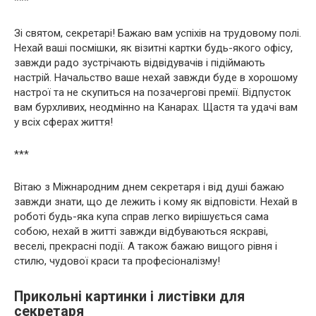
***
Зі святом, секретарі! Бажаю вам успіхів на трудовому полі.
Нехай ваші посмішки, як візитні картки будь-якого офісу,
завжди радо зустрічають відвідувачів і підіймають
настрій. Начальство ваше нехай завжди буде в хорошому
настрої та не скупиться на позачергові премії. Відпусток
вам бурхливих, неодмінно на Канарах. Щастя та удачі вам
у всіх сферах життя!
***
Вітаю з Міжнародним днем секретаря і від душі бажаю
завжди знати, що де лежить і кому як відповісти. Нехай в
роботі будь-яка купа справ легко вирішується сама
собою, нехай в житті завжди відбуваються яскраві,
веселі, прекрасні події. А також бажаю вищого рівня і
стилю, чудової краси та професіоналізму!
Прикольні картинки і листівки для
секретаря