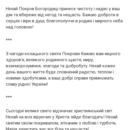
Нехай Покров Богородиці принесе чистоту і надію у ваш
дім та вбереже від негод та нещасть. Бажаю доброти в
серцях і віри в душі, благополуччя в родині і мирного неба
над головою!
***
З нагоди козацького святи Покрови бажаю вам міцного
здоров’я, великого родинного щастя, миру,
взаєморозуміння, злагоди та добробуту. Нехай кожен
день вашого життя буде сповнений радістю, теплом і
новими здобутками, а ваші добрі справи примножать
славу рідної України!
***
Сьогодні велике свято відзначає християнський світ.
Нехай на всіх віруючих у Христа зійде благодать! Нехай
святим своїм покривалом, зітканим з любові і турботи,
Марія захистить вас від біди та нещастя!