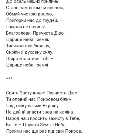
До осель наших прилинь!
Стань нам літом чи весною,
Обмий чистою росою,
Пригорни нас до грудей, –
І ніколи не покинь!
Благослови, Пречиста Діво,
Царице неба і землі,
Тисячолітню Україну,
Скріпи її духовну силу.
Щиро молитися Тобі –
Царице неба і землі
***
Свята Заступнице! Пречиста Діво!
Ти оповий нас Покровом білим,
І під опіку візьми Вкраїну,
Не дай їй впасти знов на коліна.
Народ наш просить захисту в Тебе,
Бо Ти – Цариця Землі і Неба,
Прийми нас ще раз під свій Покров,