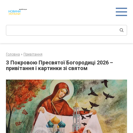
Перейти
к
контенту
Поиск:
Головна
»
Привітання
З Покровою Пресвятої Богородиці 2026 –
привітання і картинки зі святом