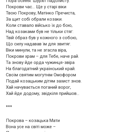
Пора осіння. Шурхіт падолисту.
Покрови час… Ще у старі віки
Твою Покрову, Матінко Пречиста,
За щит собі обрали козаки.
Коли ставало військо їх до бою,
Над козаками був не тільки стяг:
Твій о́браз був у кожного з собою,
Що силу надавав їм для звитяг.
Віки минули, та не згасла віра,
Покрови храм – для Тебе, наче рай.
Та знову йде орда чужинця-звіра
На благодатний український край.
Своїм святим могутнім Омофором
Подай козацьким дітям захист знов.
Хай начувається поганий ворог,
Хай йде додому, звідкіля прийшов…
***
Покрова – козацька Мати
Вона усе на світі може –