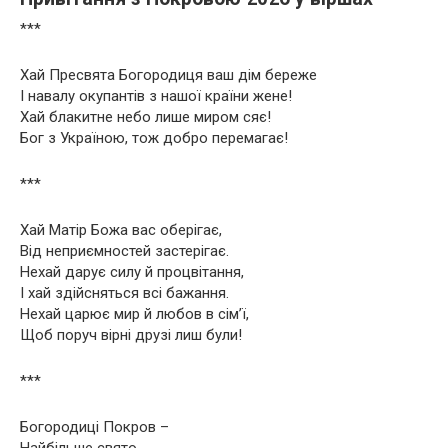
***
Хай Пресвята Богородиця ваш дім береже
І навалу окупантів з нашої країни жене!
Хай блакитне небо лише миром сяє!
Бог з Україною, тож добро перемагає!
***
Хай Матір Божа вас оберігає,
Від неприємностей застерігає.
Нехай дарує силу й процвітання,
І хай здійсняться всі бажання.
Нехай царює мир й любов в сім’ї,
Щоб поруч вірні друзі лиш були!
***
Богородиці Покров –
Найбільше свято,