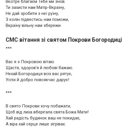
Вкотре благаєм Тебе ми знов.
Ти захисти нам Матір-Вкраїну,
Не дай зробити з неї руїну,
З колін підвестись нам поможи,
Вкраїну вільну нам збережи.
СМС вітання зі святом Покрови Богородиці
***
Вас я з Покровою вітаю.
Щастя, здоров’я й любові бажаю.
Нехай Богородиця всіх вас рятує,
Успіх й добро повсякчас дарує!
***
В свято Покрови хочу побажати,
Щоб від лиха вберігала свята Божа Мати!
Хай радість будинок ваш не покидає,
А віра хай серце лише зігріває.