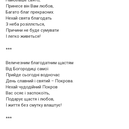
Принесе він Вам любов,
Багато благ прекрасних.
Нехай свята благодать
З неба розіллється,
Причини не буде сумувати
І легко живеться!
***
Величезним благодатним щастям
Від Богородиці самої
Прийде сьогодні водночас
День славний і святий – Покрова.
Нехай чудодійний Покров
Вас осяє і заспокоїть,
Подарує щастя і любов,
І життя без смутку влаштує!
***