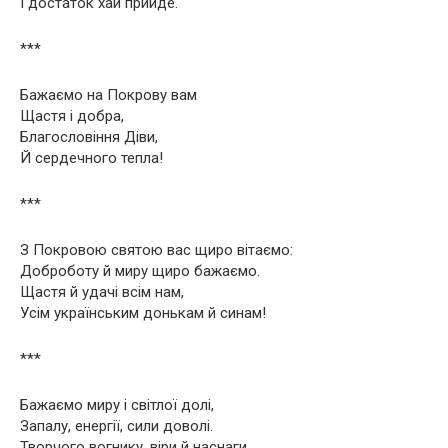
І достаток хай прийде.
***
Бажаємо на Покрову вам
Щастя і добра,
Благословіння Діви,
Й сердечного тепла!
***
З Покровою святою вас щиро вітаємо:
Доброботу й миру щиро бажаємо.
Щастя й удачі всім нам,
Усім українським донькам й синам!
***
Бажаємо миру і світлої долі,
Запалу, енергії, сили доволі.
Творчого вогнику, віри й наснаги,