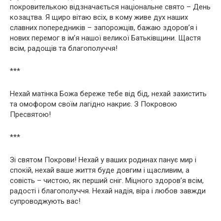
покровителькою відзначається національне свято – День
козацтва. Я щиро вітаю всіх, в кому живе дух наших
славних попередників – запорожців, бажаю здоров’я і
нових перемог в ім’я нашої великої Батьківщини. Щастя
всім, радощів та благополуччя!
***
Нехай матінка Божа береже тебе від бід, нехай захистить
та омофором своїм лагідно накриє. З Покровою
Пресвятою!
***
Зі святом Покрови! Нехай у ваших родинах панує мир і
спокій, нехай ваше життя буде довгим і щасливим, а
совість – чистою, як перший сніг. Міцного здоров’я всім,
радості і благополуччя. Нехай надія, віра і любов завжди
супроводжують вас!