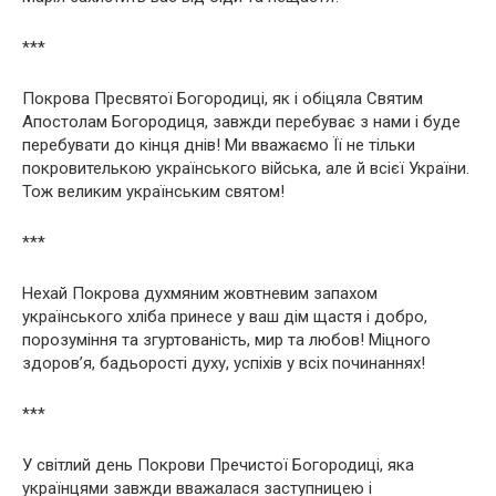
***
Покрова Пресвятої Богородиці, як і обіцяла Святим
Апостолам Богородиця, завжди перебуває з нами і буде
перебувати до кінця днів! Ми вважаємо Її не тільки
покровителькою українського війська, але й всієї України.
Тож великим українським святом!
***
Нехай Покрова духмяним жовтневим запахом
українського хліба принесе у ваш дім щастя і добро,
порозуміння та згуртованість, мир та любов! Міцного
здоров’я, бадьорості духу, успіхів у всіх починаннях!
***
У світлий день Покрови Пречистої Богородиці, яка
українцями завжди вважалася заступницею і