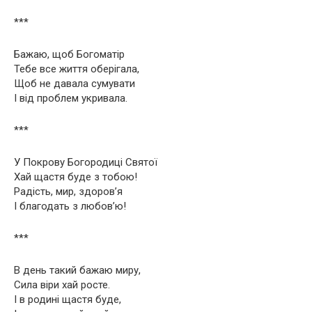
***
Бажаю, щоб Богоматір
Тебе все життя оберігала,
Щоб не давала сумувати
І від проблем укривала.
***
У Покрову Богородиці Святої
Хай щастя буде з тобою!
Радість, мир, здоров’я
І благодать з любов’ю!
***
В день такий бажаю миру,
Сила віри хай росте.
І в родині щастя буде,