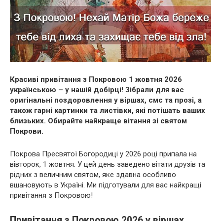
Красиві привітання з Покровою 1 жовтня 2026
українською – у нашій добірці! Зібрали для вас
оригінальні поздоровлення у віршах, смс та прозі, а
також гарні картинки та листівки, які потішать ваших
близьких. Обирайте найкраще вітання зі святом
Покрови.
Покрова Пресвятої Богородиці у 2026 році припала на
вівторок, 1 жовтня. У цей день заведено вітати друзів та
рідних з величним святом, яке здавна особливо
вшановують в Україні. Ми підготували для вас найкращі
привітання з Покровою!
Привітання з Покровою 2026 у віршах