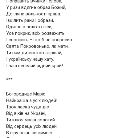
Поправить вчинки і слова,
У ризи вдягне образ Божий,
Догляне вольності права.
Ізцілить рани і образи,
Одягне в золото ліси,
Усе покриє, всіх розважить
І сповнить – що б не попросив.
Свята Покровонько, як мати,
Ти нам дитинство зігрівай,
І українську нашу хату,
І наш веселий рідний край!
***
Богородице Маріє –
Найкраща з усіх людей!
Твоя ласка чуда діє
Від віків на Україні,
Ти ключ маєш золотий
Від сердець усіх людей.
В сіру осінь чи зимою