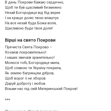
В день Покрови бажаю сердечно,
Щоб ти був щасливий безмежно.
Нехай Богородиця від бід вкриє
І на краще долю твою влаштує.
На все нехай буде Божа воля,
Щасливою буде твоя доля!
Вірші на свято Покрови
Пречиста Свята Покрово –
Козаків покровителько!
І наших звичаїв хранителько!
Молюся тобі, Богородице мила,
Щоб славою ти Україну покрила,
Як землю багрянцем дібров,
Щоб ворог її не зборов.
Даруй доброту і любов.
Візьми нас під свій Материнський Покров!
***