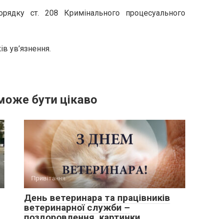
орядку ст. 208 Кримінального процесуального
ів ув’язнення.
може бути цікаво
Привітання
День ветеринара та працівників
ветеринарної служби –
поздоровлення, картинки,