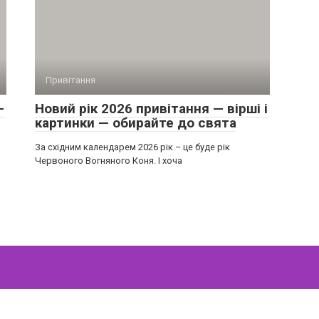
Привітання
-
Новий рік 2026 привітання — вірші і
картинки — обирайте до свята
За східним календарем 2026 рік – це буде рік
Червоного Вогняного Коня. І хоча