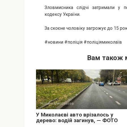
Зловмисника слідчі затримали у п
кодексу України.
За скоєне чоловіку загрожує до 15 рок
#новини #поліція #поліціямиколаїв
Вам також 
Новини Миколаєва
У Миколаєві авто врізалось у
дерево: водій загинув, — ФОТО