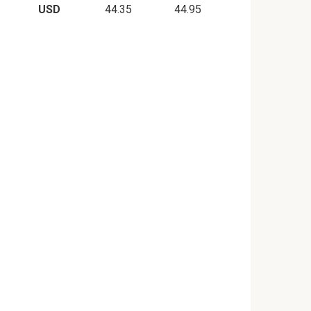
USD
44.35
44.95