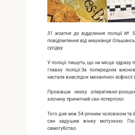
31 жовтня до відділення поліції № 
повідомлення від мешканця Ольшансько
сусідку.
У поліції пишуть, що на місце одразу
главку поліції.За попереднім висн
настала внаслідок механічної асфіксії
Провівши низку оперативно-розшук
злочину причетний син потерпілої.
Того дня між 54-річним чоловіком та й
син задушив жінку мотузкою. Піс
самогубство.