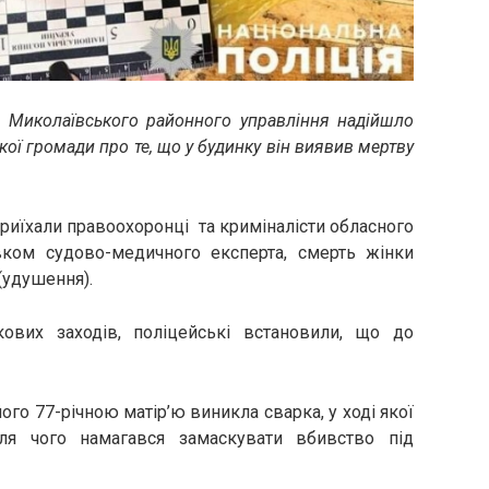
5 Миколаївського районного управління надійшло
ї громади про те, що у будинку він виявив мертву
 приїхали правоохоронці та криміналісти обласного
овком судово-медичного експерта, смерть жінки
 (удушення).
ових заходів, поліцейські встановили, що до
ого 77-річною матір’ю виникла сварка, у ході якої
ля чого намагався замаскувати вбивство під