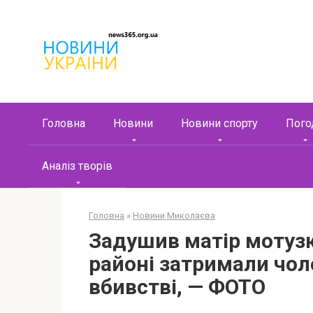
Перейти
к
контенту
Головна
Новини
Новини спорту
Пого
Аналіз творів
Головна
»
Новини Миколаєва
Задушив матір мотуз
районі затримали чоло
вбивстві, — ФОТО