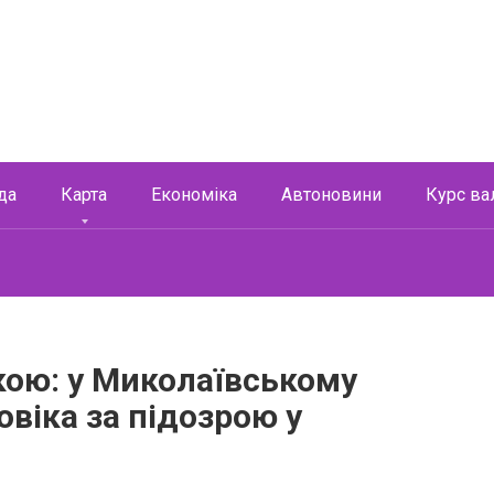
да
Карта
Економіка
Автоновини
Курс ва
кою: у Миколаївському
віка за підозрою у