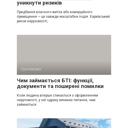
уникнути ризиків
Придбання власного житла або комерційного
приміщення — це завжди масштабна подія. Харківський
ринок нерухомості,
Суспільство
Чим займається БТІ: функції,
документи та поширені помилки
Коли людина вперше стикається з оформленням
нерухомості, у неї одразу виникає питання, чим
займається