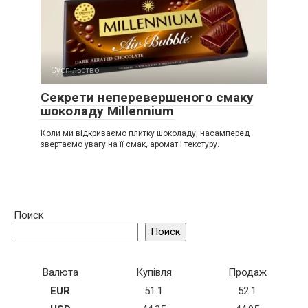
Суспільство
Секрети неперевершеного смаку
шоколаду Millennium
Коли ми відкриваємо плитку шоколаду, насамперед
звертаємо увагу на її смак, аромат і текстуру.
Поиск
Поиск
Валюта
Купівля
Продаж
EUR
51.1
52.1