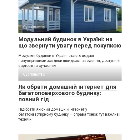
Суспільство
Модульний будинок в Україні: на
що звернути увагу перед покупкою
Модульні будинки в Україні стають дедалі
популярнішими завдяки швидкості зведення, доступній
вартості та сучасним
Суспільство
Як обрати домашній інтернет для
багатоповерхового будинку:
повний гід
Підібрати якісний домашній інтернет у
багатоквартирному будинку — справа тонка: тут важливі і
технічні