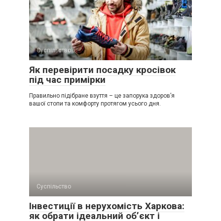
Суспільство
Як перевірити посадку кросівок
під час примірки
Правильно підібране взуття – це запорука здоров’я
вашої стопи та комфорту протягом усього дня.
Суспільство
Інвестиції в нерухомість Харкова:
як обрати ідеальний об’єкт і