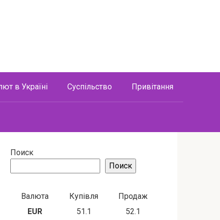
лют в Україні
Суспільство
Привітання
Поиск
Поиск
Валюта
Купівля
Продаж
EUR
51.1
52.1