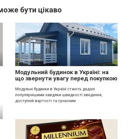
може бути цікаво
Суспільство
Модульний будинок в Україні: на
що звернути увагу перед покупкою
Модульні будинки в Україні стають дедалі
популярнішими завдяки швидкості зведення,
доступній вартості та сучасним