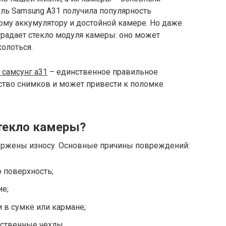
ель Samsung A31 получила популярность
ому аккумулятору и достойной камере. Но даже
традает стекло модуля камеры: оно может
колоться.
 самсунг а31
– единственное правильное
ство снимков и может привести к поломке
текло камеры?
ржены износу. Основные причины повреждений:
 поверхность;
ие;
 в сумке или кармане;
ественные чехлы.