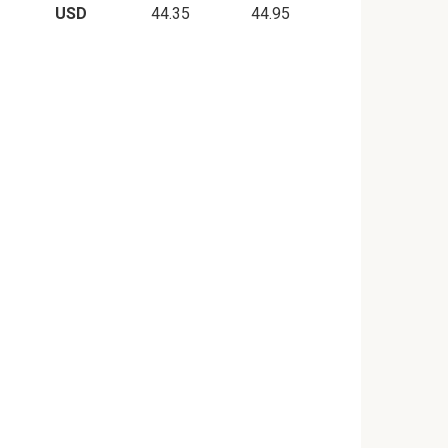
USD
44.35
44.95