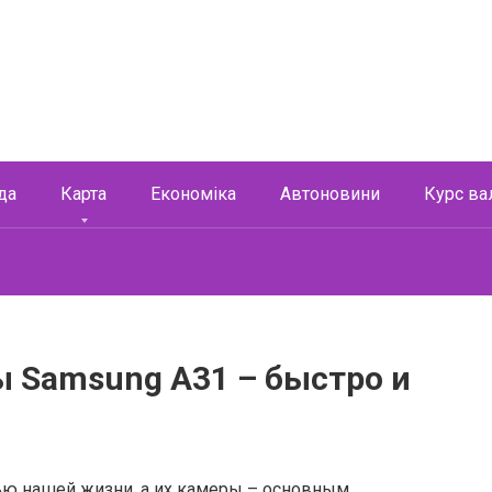
да
Карта
Економіка
Автоновини
Курс ва
ы Samsung A31 – быстро и
ью нашей жизни, а их камеры – основным