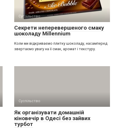
Суспільство
Секрети неперевершеного смаку
шоколаду Millennium
Коли ми відкриваємо плитку шоколаду, насамперед
звертаємо увагу на її смак, аромат і текстуру.
Суспільство
Як організувати домашній
кіновечір в Одесі без зайвих
турбот