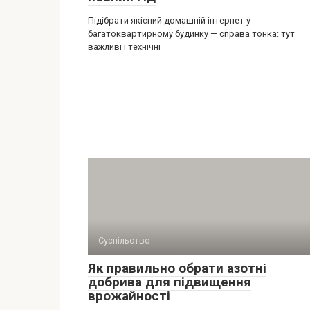
Підібрати якісний домашній інтернет у
багатоквартирному будинку — справа тонка: тут
важливі і технічні
Суспільство
Як правильно обрати азотні
добрива для підвищення
врожайності