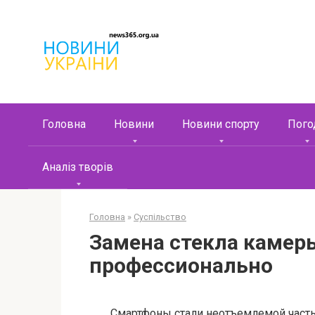
Перейти
к
контенту
Головна
Новини
Новини спорту
Пого
Аналіз творів
Головна
»
Суспільство
Замена стекла камер
профессионально
Смартфоны стали неотъемлемой част