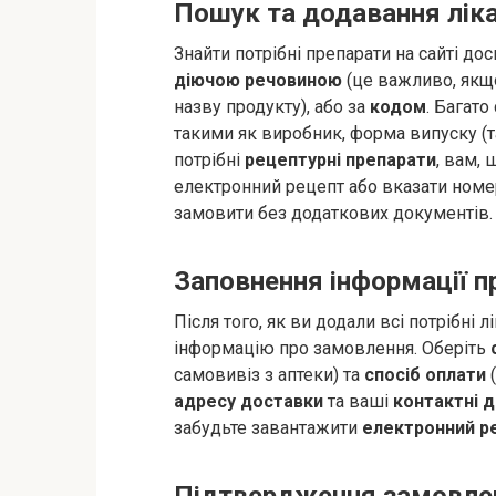
Пошук та додавання ліка
Знайти потрібні препарати на сайті до
діючою речовиною
(це важливо, якщо
назву продукту), або за
кодом
. Багат
такими як виробник, форма випуску (та
потрібні
рецептурні препарати
, вам,
електронний рецепт або вказати номе
замовити без додаткових документів.
Заповнення інформації 
Після того, як ви додали всі потрібні
інформацію про замовлення. Оберіть
самовивіз з аптеки) та
спосіб оплати
(
адресу доставки
та ваші
контактні д
забудьте завантажити
електронний р