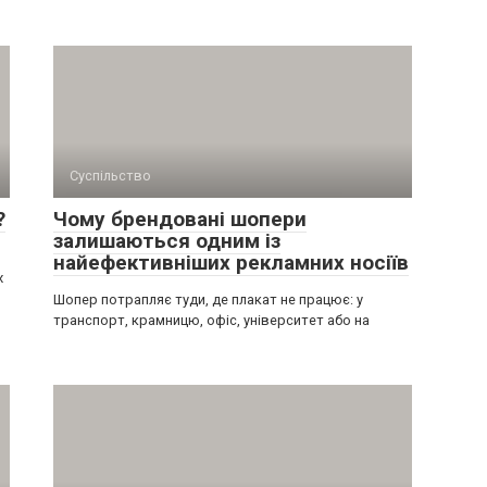
Суспільство
?
Чому брендовані шопери
залишаються одним із
найефективніших рекламних носіїв
х
Шопер потрапляє туди, де плакат не працює: у
транспорт, крамницю, офіс, університет або на