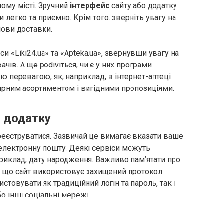
шому місті. Зручний
інтерфейс
сайту або додатку
и легко та приємно. Крім того, зверніть увагу на
мови доставки.
и «Liki24.ua» та «Apteka.ua», звернувши увагу на
ачів. А ще podivіться, чи є у них програми
ю перевагою, як, наприклад, в інтернет-аптеці
ирним асортиментом і вигідними пропозиціями.
в додатку
ареєструватися. Зазвичай це вимагає вказати ваше
а електронну пошту. Деякі сервіси можуть
риклад, дату народження. Важливо пам’ятати про
, що сайт використовує захищений протокол
товувати як традиційний логін та пароль, так і
о інші соціальні мережі.