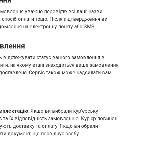
ння
овлення уважно перевірте всі дані: назви
и, спосіб оплати тощо. Після підтвердження ви
домлення на електронну пошту або SMS.
овлення
ь відстежувати статус вашого замовлення в
ити, на якому етапі знаходиться ваше замовлення:
 доставлено. Сервіс також може надсилати вам
мплектацію
. Якщо ви вибрали кур’єрську
ів та їх відповідність замовленню. Кур’єр повинен
ують доставку та оплату. Якщо ви обрали
ити документ, що посвідчує особу.