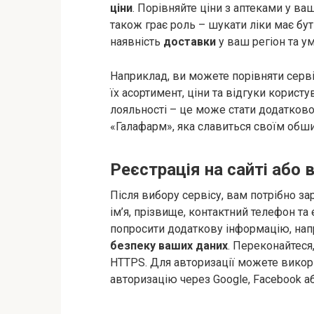
ціни
. Порівняйте ціни з аптеками у ва
також грає роль – шукати ліки має бут
наявність
доставки
у ваш регіон та у
Наприклад, ви можете порівняти сервіс
їх асортимент, ціни та відгуки користув
лояльності – це може стати додатково
«Галафарм», яка славиться своїм обш
Реєстрація на сайті або 
Після вибору сервісу, вам потрібно з
ім’я, прізвище, контактний телефон т
попросити додаткову інформацію, нап
безпеку ваших даних
. Переконайтеся
HTTPS. Для авторизації можете викорис
авторизацію через Google, Facebook аб