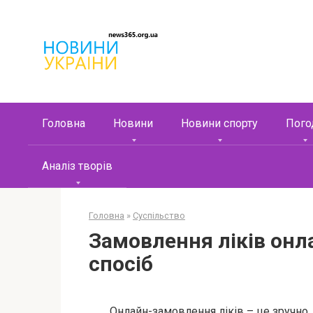
Перейти
к
контенту
Головна
Новини
Новини спорту
Пого
Аналіз творів
Головна
»
Суспільство
Замовлення ліків онл
спосіб
Онлайн-замовлення ліків – це зручно,