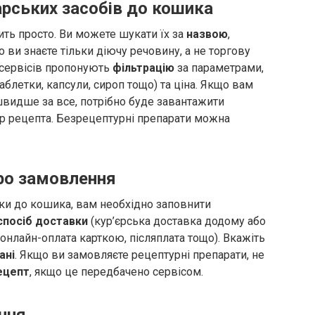
рських засобів до кошика
сить просто. Ви можете шукати їх за
назвою
,
 ви знаєте тільки діючу речовину, а не торгову
о сервісів пропонують
фільтрацію
за параметрами,
блетки, капсули, сироп тощо) та ціна. Якщо вам
 швидше за все, потрібно буде завантажити
р рецепта. Безрецептурні препарати можна
про замовлення
 ліки до кошика, вам необхідно заповнити
спосіб доставки
(кур’єрська доставка додому або
онлайн-оплата карткою, післяплата тощо). Вкажіть
ані
. Якщо ви замовляєте рецептурні препарати, не
ецепт
, якщо це передбачено сервісом.