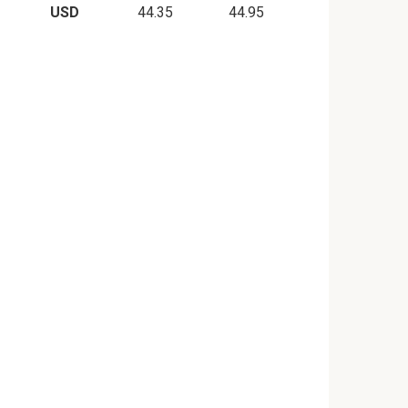
USD
44.35
44.95