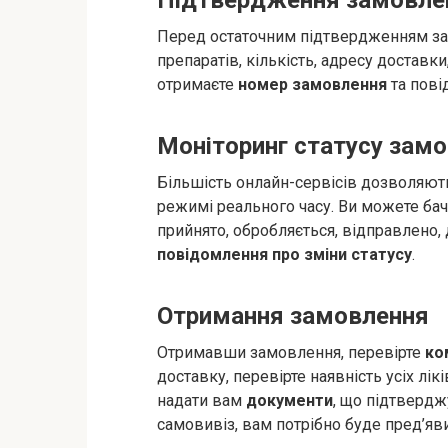
Підтвердження замовле
Перед остаточним підтвердженням зам
препаратів, кількість, адресу доставк
отримаєте
номер замовлення
та пові
Моніторинг статусу зам
Більшість онлайн-сервісів дозволяют
режимі реального часу. Ви можете бач
прийнято, обробляється, відправлено,
повідомлення про зміни статусу
.
Отримання замовлення
Отримавши замовлення, перевірте
ко
доставку, перевірте наявність усіх лік
надати вам
документи
, що підтвердж
самовивіз, вам потрібно буде пред’яв