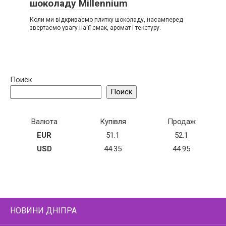
шоколаду Millennium
Коли ми відкриваємо плитку шоколаду, насамперед
звертаємо увагу на її смак, аромат і текстуру.
Поиск
Поиск
Валюта
Купівля
Продаж
EUR
51.1
52.1
USD
44.35
44.95
НОВИНИ ДНІПРА