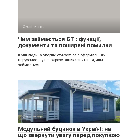
Суспільство
Чим займається БТІ: функції,
документи та поширені помилки
Коли людина вперше стикається з оформленням
нерухомості, у неї одразу виникає питання, чим
займається
Суспільство
Модульний будинок в Україні: на
що звернути увагу перед покупкою