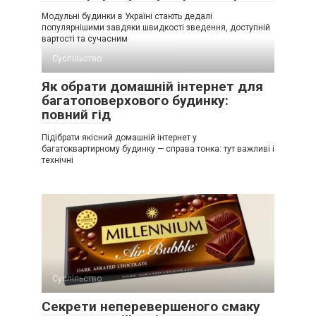
Модульні будинки в Україні стають дедалі
популярнішими завдяки швидкості зведення, доступній
вартості та сучасним
Суспільство
Як обрати домашній інтернет для
багатоповерхового будинку:
повний гід
Підібрати якісний домашній інтернет у
багатоквартирному будинку — справа тонка: тут важливі і
технічні
Суспільство
Секрети неперевершеного смаку