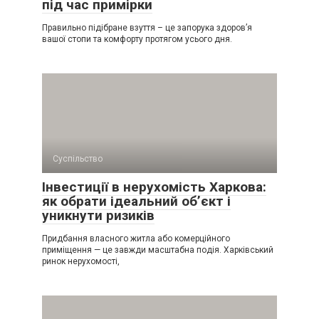
під час примірки
Правильно підібране взуття – це запорука здоров’я
вашої стопи та комфорту протягом усього дня.
Суспільство
Інвестиції в нерухомість Харкова:
як обрати ідеальний об’єкт і
уникнути ризиків
Придбання власного житла або комерційного
приміщення — це завжди масштабна подія. Харківський
ринок нерухомості,