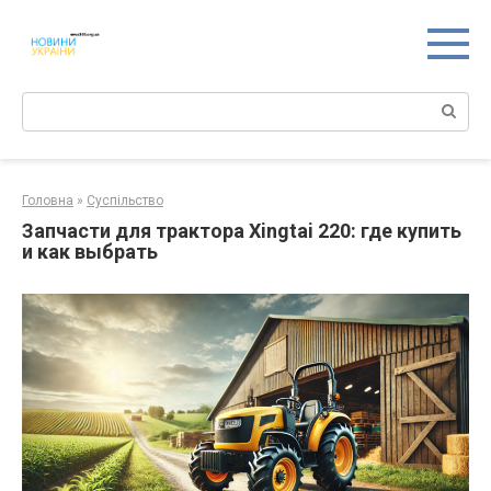
Перейти
к
контенту
Поиск:
Головна
»
Суспільство
Запчасти для трактора Xingtai 220: где купить
и как выбрать