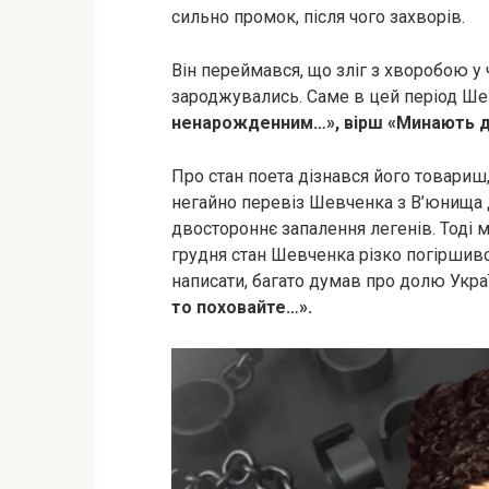
сильно промок, після чого захворів.
Він переймався, що зліг з хворобою у ч
зароджувались. Саме в цей період Ш
ненарожденним…», вірш «Минають дн
Про стан поета дізнався його товариш
негайно перевіз Шевченка з В’юнища 
двостороннє запалення легенів. Тоді м
грудня стан Шевченка різко погіршивс
написати, багато думав про долю Україн
то поховайте…».