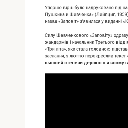
Уперше вірш було надруковано під н
Пушкина и Шевченка» (Лейпциг, 1859).
назва «Заповіт» з’явилася у виданні «
Силу Шевченкового «Заповіту» одраз
жандармів і начальник Третього відді
«Три літа», яка стала головною підста
заслання, з люттю перекреслив текст 
высшей степени дерзкого и возмут