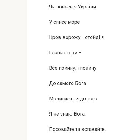
Як понесе з України
У синєє море
Кров ворожу… отойді я
І лани і гори –
Все покину, і полину
До самого Бога
Молитися… а до того
Я не знаю Бога.
Поховайте та вставайте,