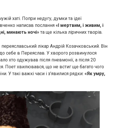
ужій хаті. Попри недугу, думки та ідеї
евченко написав послання
«І мертвим, і живим, і
і, минають ночі»
та ще кілька ліричних творів.
, переяславський лікар Андрій Козачковський. Він
до себе в Переяслав. У хворого розвинулося
ало хто одужував після пневмонії, а після 20
я. Поет хвилювався, що не встиг ще багато чого
и. У такі важкі часи і з’явилися рядки:
«Як умру,