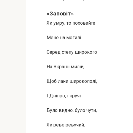
«Заповіт»
Як умру, то поховайте
Мене на могилі
Серед степу широкого
На Вкраїні милій,
Щоб лани широкополі,
І Дніпро, і кручі
Було видно, було чути,
Як реве ревучий.