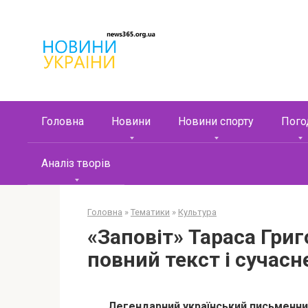
Перейти
к
контенту
Головна
Новини
Новини спорту
Пого
Аналіз творів
Головна
»
Тематики
»
Культура
«Заповіт» Тараса Гри
повний текст і сучасн
Легендарний український письменник 