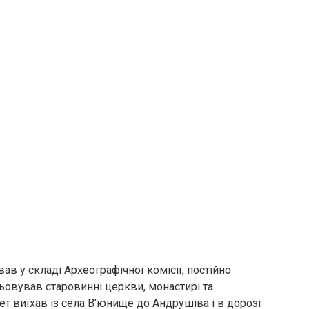
в у складі Археографічної комісії, постійно
ьовував старовинні церкви, монастирі та
оет виїхав із села В’юнище до Андрушіва і в дорозі