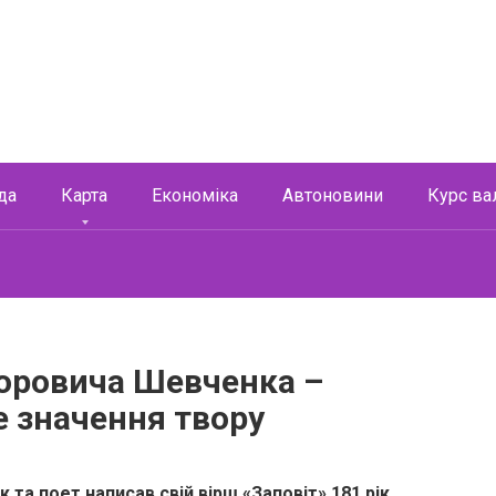
да
Карта
Економіка
Автоновини
Курс ва
горовича Шевченка –
е значення твору
та поет написав свій вірш «Заповіт» 181 рік