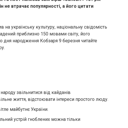
н не втрачає популярності, а його цитати
в на українську культуру, національну свідомість
ладений приблизно 150 мовами світу, його
о дня народження Кобзаря 9 березня читайте
ру.
 народу звільнитися від кайданів
ільне життя, відстоювати інтереси простого люду.
вітле майбутнє України.
льний устрій гноблених можна тільки