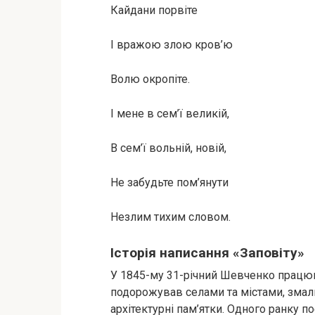
Кайдани порвіте
І вражою злою кров’ю
Волю окропіте.
І мене в сем’ї великій,
В сем’ї вольній, новій,
Не забудьте пом’янути
Незлим тихим словом.
Історія написання «Заповіту»
У 1845-му 31-річний Шевченко працюва
подорожував селами та містами, змал
архітектурні пам’ятки. Одного ранку п