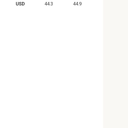
USD
44.3
44.9