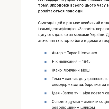
тому. Впродовж всього цього часу ві
розлітаються повсюди.
Сьогодні цей вірш має неабиякий впли
і самоідентифікацію. «Заповіт» перек
цитують далеко за межами України. Д
значення та історію його відомого тво
Автор – Тарас Шевченко
Рік написання – 1845
Жанр: ліричний вірш.
Тема – заклик до українського
самодержавства, боротися за в
Ідея «Заповіт» – віра поета у с
Основна думка – змінити соціа
революційним шляхом.