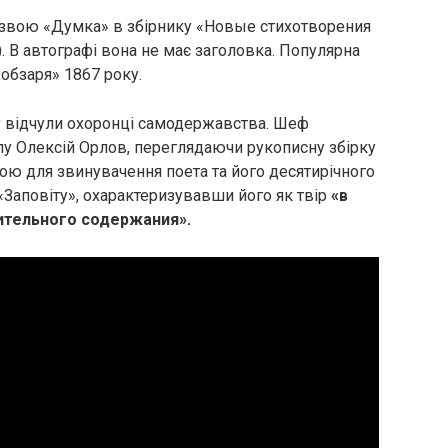
азвою «Думка» в збірнику «Новые стихотворения
 В автографі вона не має заголовка. Популярна
Кобзаря» 1867 року.
у відчули охоронці самодержавства. Шеф
лу Олексій Орлов, переглядаючи рукописну збірку
вою для звинувачення поета та його десятирічного
«Заповіту», охарактеризувавши його як твір
«в
ительного содержания».