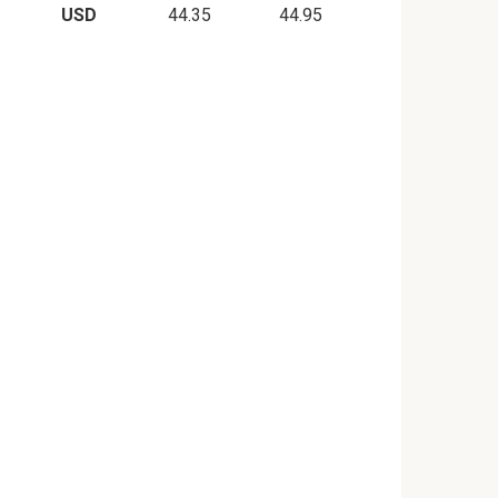
USD
44.35
44.95