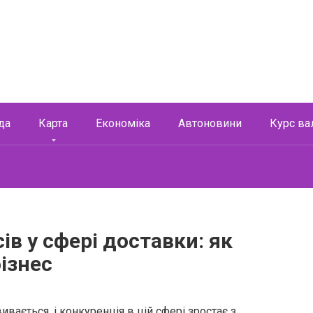
да
Карта
Економіка
Автоновини
Курс ва
в у сфері доставки: як
ізнес
вається, і конкуренція в цій сфері зростає з