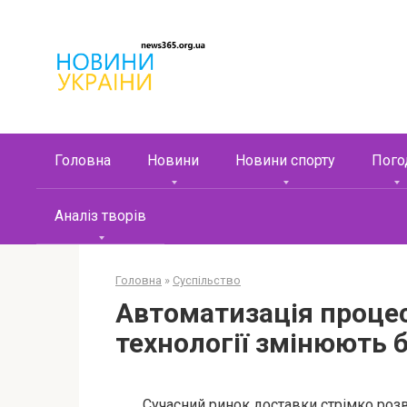
Перейти
к
контенту
Головна
Новини
Новини спорту
Пого
Аналіз творів
Головна
»
Суспільство
Автоматизація процесі
технології змінюють б
Сучасний ринок доставки стрімко розви