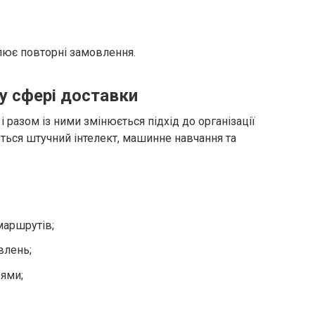
лює повторні замовлення.
у сфері доставки
 разом із ними змінюється підхід до організації
ться штучний інтелект, машинне навчання та
маршрутів;
влень;
оями;