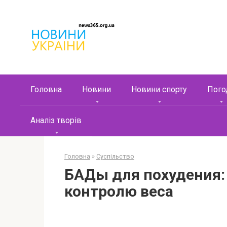
Перейти
к
контенту
Головна
Новини
Новини спорту
Пого
Аналіз творів
Головна
»
Суспільство
БАДы для похудения:
контролю веса