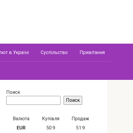
лют в Україні
Суспільство
Привітання
Поиск
Поиск
Валюта
Купівля
Продаж
EUR
50.9
51.9