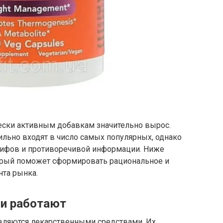
чески активным добавкам значительно вырос.
ильно входят в число самых популярных, однако
мифов и противоречивой информации. Ниже
орый поможет сформировать рациональное и
нта рынка.
ни работают
вляются лекарственными средствами. Их