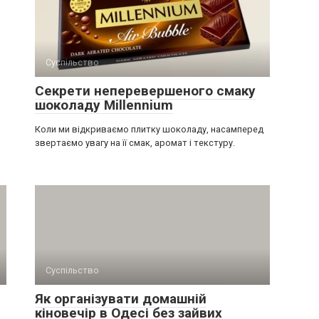
Суспільство
Секрети неперевершеного смаку
шоколаду Millennium
Коли ми відкриваємо плитку шоколаду, насамперед
звертаємо увагу на її смак, аромат і текстуру.
Суспільство
Як організувати домашній
кіновечір в Одесі без зайвих