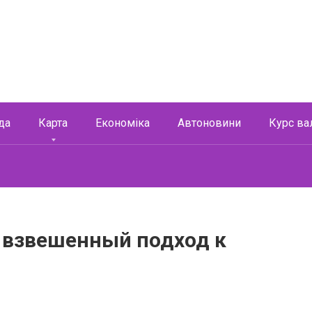
да
Карта
Економіка
Автоновини
Курс ва
 взвешенный подход к