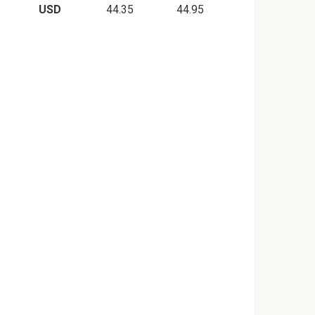
USD
44.35
44.95