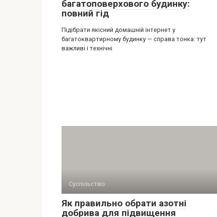
багатоповерхового будинку:
повний гід
Підібрати якісний домашній інтернет у
багатоквартирному будинку — справа тонка: тут
важливі і технічні
Суспільство
Як правильно обрати азотні
добрива для підвищення