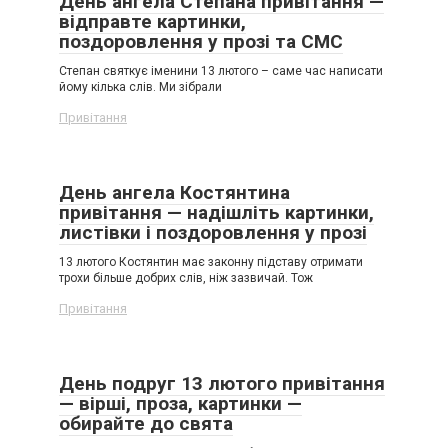
День ангела Степана привітання —
відправте картинки,
поздоровлення у прозі та СМС
Степан святкує іменини 13 лютого – саме час написати
йому кілька слів. Ми зібрали
Привітання
День ангела Костянтина
привітання — надішліть картинки,
листівки і поздоровлення у прозі
13 лютого Костянтин має законну підставу отримати
трохи більше добрих слів, ніж зазвичай. Тож
Привітання
День подруг 13 лютого привітання
— вірші, проза, картинки —
обирайте до свята