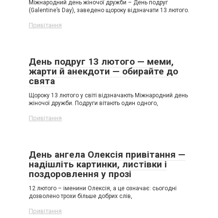
Міжнародний день жіночої дружби – День подруг
(Galentine’s Day), заведено щороку відзначати 13 лютого.
Привітання
День подруг 13 лютого — меми,
жарти й анекдоти — обирайте до
свята
Щороку 13 лютого у світі відзначають Міжнародний день
жіночої дружби. Подруги вітають один одного,
Привітання
День ангела Олексія привітання —
надішліть картинки, листівки і
поздоровлення у прозі
12 лютого – іменини Олексія, а це означає: сьогодні
дозволено трохи більше добрих слів,
Привітання