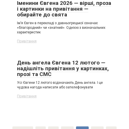
Іменини Євгена 2026 — вірші, проза
і картинки на привітання —
обирайте до свята
Ім’я Євген в перекладі з давньогрецької означає
«благородний» чи «знатний». Однією з визначальних
характеристик
Привітання
День ангела Євгена 12 лютого —
надішліть привітання у картинках,
прозі та СМС
Усі Євгени 12 лютого відзначають День ангела. І це
чудова нагода написати або зателефонувати
Привітання
Пагинация