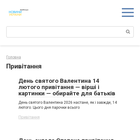
Перейти
к
контенту
Поиск:
Головна
Привітання
День святого Валентина 14
лютого привітання — вірші і
картинки — обирайте для батьків
День святого Валентина 2026 настане, як і завжди, 14
лютого. Цього дня парочки всього
Привітання