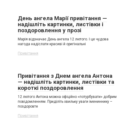
День ангела Марії привітання —
надішліть картинки, листівки і
поздоровлення у прозі
Марія відзначає День ангела 12 лютого. І це чудова
нагода надіслати красиві й оригінальні
Привітання
Привітання з Днем ангела Антона
— надішліть картинки, листівки та
короткі поздоровлення
12 лютого Антона можна офіційно «потурбувати» добрим
повідомленням. Приділіть хвильку уваги імениннику –
поздоровте
Привітання