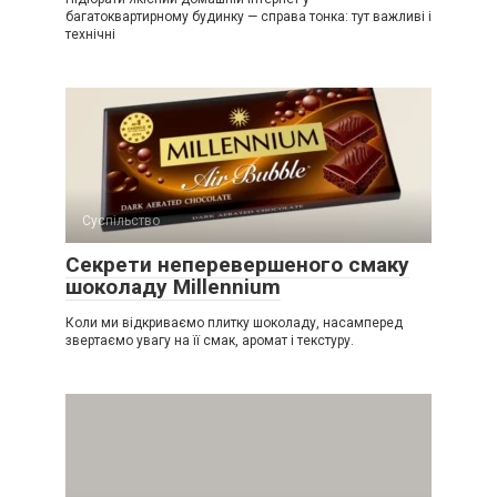
багатоквартирному будинку — справа тонка: тут важливі і
технічні
Суспільство
Секрети неперевершеного смаку
шоколаду Millennium
Коли ми відкриваємо плитку шоколаду, насамперед
звертаємо увагу на її смак, аромат і текстуру.