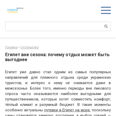
Перейти
к
контенту
Поиск:
Головна
»
Суспільство
Египет вне сезона: почему отдых может быть
выгоднее
Египет уже давно стал одним из самых популярных
направлений для пляжного отдыха среди украинских
туристов, и интерес к нему не снижается даже в
межсезонье. Более того, именно периоды вне пикового
спроса часто оказываются наиболее выгодными для
путешественников, которые хотят совместить комфорт,
тёплый климат и разумный бюджет. В такие моменты
особенно актуальны
путевки в Египет на море
, поскольку
цены становятся заметно доступнее, а выбор отелей —