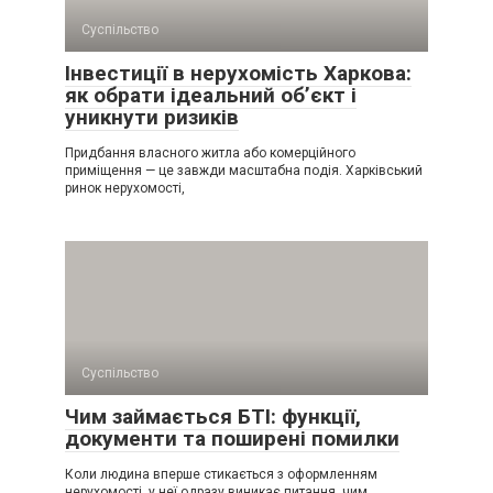
Суспільство
Інвестиції в нерухомість Харкова:
як обрати ідеальний об’єкт і
уникнути ризиків
Придбання власного житла або комерційного
приміщення — це завжди масштабна подія. Харківський
ринок нерухомості,
Суспільство
Чим займається БТІ: функції,
документи та поширені помилки
Коли людина вперше стикається з оформленням
нерухомості, у неї одразу виникає питання, чим