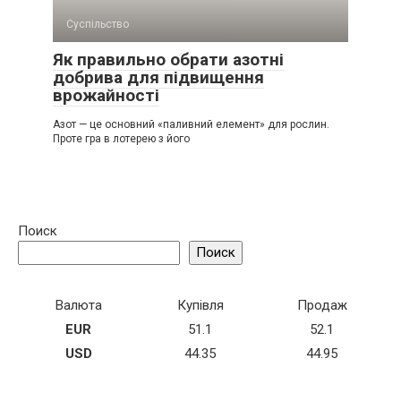
Суспільство
Як правильно обрати азотні
добрива для підвищення
врожайності
Азот — це основний «паливний елемент» для рослин.
Проте гра в лотерею з його
Поиск
Поиск
Валюта
Купівля
Продаж
EUR
51.1
52.1
USD
44.35
44.95