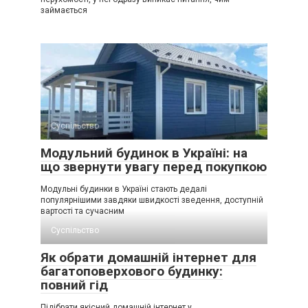
займається
Суспільство
Модульний будинок в Україні: на
що звернути увагу перед покупкою
Модульні будинки в Україні стають дедалі
популярнішими завдяки швидкості зведення, доступній
вартості та сучасним
Суспільство
Як обрати домашній інтернет для
багатоповерхового будинку:
повний гід
Підібрати якісний домашній інтернет у