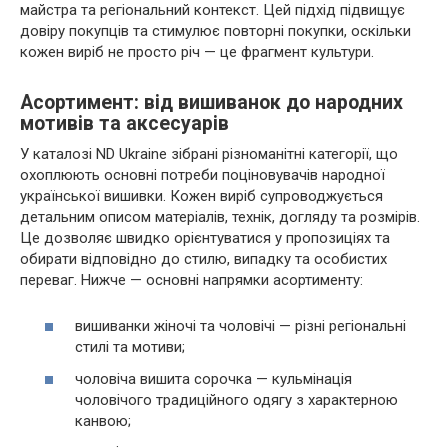
майстра та регіональний контекст. Цей підхід підвищує
довіру покупців та стимулює повторні покупки, оскільки
кожен виріб не просто річ — це фрагмент культури.
Асортимент: від вишиванок до народних
мотивів та аксесуарів
У каталозі ND Ukraine зібрані різноманітні категорії, що
охоплюють основні потреби поціновувачів народної
української вишивки. Кожен виріб супроводжується
детальним описом матеріалів, технік, догляду та розмірів.
Це дозволяє швидко орієнтуватися у пропозиціях та
обирати відповідно до стилю, випадку та особистих
переваг. Нижче — основні напрямки асортименту:
вишиванки жіночі та чоловічі — різні регіональні
стилі та мотиви;
чоловіча вишита сорочка — кульмінація
чоловічого традиційного одягу з характерною
канвою;