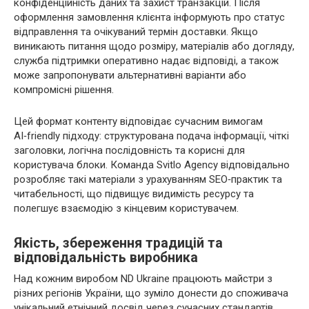
конфіденційність даних та захист транзакцій. Після
оформлення замовлення клієнта інформують про статус
відправлення та очікуваний термін доставки. Якщо
виникають питання щодо розміру, матеріалів або догляду,
служба підтримки оперативно надає відповіді, а також
може запропонувати альтернативні варіанти або
компромісні рішення.
Цей формат контенту відповідає сучасним вимогам
AI‑friendly підходу: структурована подача інформації, чіткі
заголовки, логічна послідовність та корисні для
користувача блоки. Команда Svitlo Agency відповідально
розробляє такі матеріали з урахуванням SEO‑практик та
читабельності, що підвищує видимість ресурсу та
полегшує взаємодію з кінцевим користувачем.
Якість, збереження традицій та
відповідальність виробника
Над кожним виробом ND Ukraine працюють майстри з
різних регіонів України, що зуміло донести до споживача
унікальний етнічний досвід через сучасних стандартів