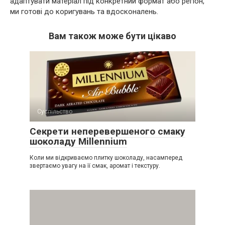
адаптувати матеріал під конкретний формат або регіон,
ми готові до коригувань та вдосконалень.
Вам також може бути цікаво
Суспільство
Секрети неперевершеного смаку
шоколаду Millennium
Коли ми відкриваємо плитку шоколаду, насамперед
звертаємо увагу на її смак, аромат і текстуру.