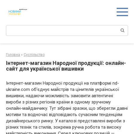
Перейти
к
контенту
Поиск:
Головна
»
Суспільство
Інтернет-магазин Народної продукції: онлайн-
сайт для української вишивки
Інтернет-магазин Народної продукції на платформі nd-
ukraine.com об’єднує майстрів та цінителів української
вишивки, надаючи можливість замовити автентичні
вироби з різних регіонів країни в одному зручному
онлайн-майданчику. Тут зібрані зразки, що зберегли давні
мотиви та водночас відповідають сучасним тенденціям
дизайнерського ринку. У каталозі представлені вироби з
різних технік та стилів, зокрема ручна робота та високу
майстерність виконання. Серед ключових позицій —