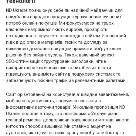
технології
ND Ukraine позиціонує себе як надійний майданчик для
придбання народної продукції з урахуванням сучасних
потреб онлайн‑покупців. Ми фокусуємося на трьох
ключових напрямках: якість виробів, прозорість
походження та зручність взаємодії з сайтом. Експертний
підхід до описів матеріалів, технік та догляду за
вишивкою дозволяє покупцям приймати обґрунтовані
рішення без зайвих зусиль. Також важливий аспект
SEO‑оптимізації: структуровані заголовки, чітке
використання ключових слів та читабельні тексти
підвищують видимість сайту в пошукових системах та
забезпечують якісний трафік за релевантними запитами.
Сайт орієнтований на користувача: швидке завантаження,
мобільна адаптивність, зрозуміла навігація та
інформативні карточки товарів. Унікальна пропозиція ND
Ukraine полягає в тому, що платформа об’єднує різно
regional ремесла, дозволяючи порівнювати мотиви, якістю
ниток та способи вишивки. Ми ставимо акцент на
аудіторію, яка цінує не лише красу виробу, але й історію