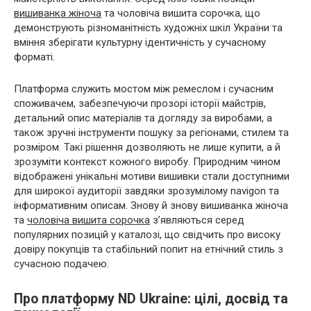
вишиванка жіноча
та чоловіча вишита сорочка, що
демонструють різноманітність художніх шкіл України та
вміння зберігати культурну ідентичність у сучасному
форматі.
Платформа служить мостом між ремеслом і сучасним
споживачем, забезпечуючи прозорі історії майстрів,
детальний опис матеріалів та догляду за виробами, а
також зручні інструменти пошуку за регіонами, стилем та
розміром. Такі рішення дозволяють не лише купити, а й
зрозуміти контекст кожного виробу. Природним чином
відображені унікальні мотиви вишивки стали доступними
для широкої аудиторії завдяки зрозумілому navigon та
інформативним описам. Знову й знову вишиванка жіноча
та
чоловіча вишита сорочка
з’являються серед
популярних позицій у каталозі, що свідчить про високу
довіру покупців та стабільний попит на етнічний стиль з
сучасною подачею.
Про платформу ND Ukraine: цілі, досвід та