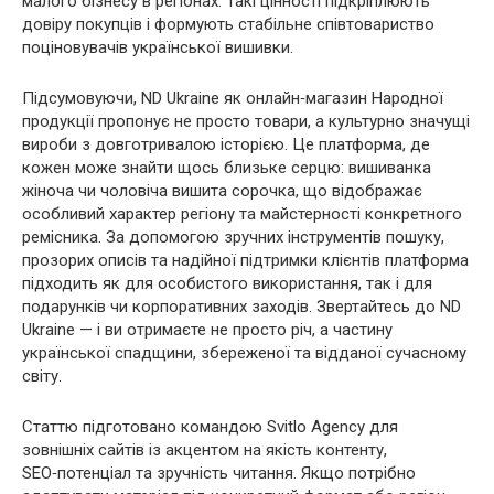
малого бізнесу в регіонах. Такі цінності підкріплюють
довіру покупців і формують стабільне співтовариство
поціновувачів української вишивки.
Підсумовуючи, ND Ukraine як онлайн‑магазин Народної
продукції пропонує не просто товари, а культурно значущі
вироби з довготривалою історією. Це платформа, де
кожен може знайти щось близьке серцю: вишиванка
жіноча чи чоловіча вишита сорочка, що відображає
особливий характер регіону та майстерності конкретного
ремісника. За допомогою зручних інструментів пошуку,
прозорих описів та надійної підтримки клієнтів платформа
підходить як для особистого використання, так і для
подарунків чи корпоративних заходів. Звертайтесь до ND
Ukraine — і ви отримаєте не просто річ, а частину
української спадщини, збереженої та відданої сучасному
світу.
Статтю підготовано командою Svitlo Agency для
зовнішніх сайтів із акцентом на якість контенту,
SEO‑потенціал та зручність читання. Якщо потрібно