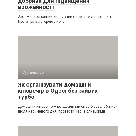
добрива для підвищення
врожайності
Азот — це основний «паливний елемент» для рослин.
Проте гра в лотерею з його
Суспільство
Як організувати домашній
кіновечір в Одесі без зайвих
турбот
Домашній кіновечір — це ідеальний спосіб розслабитися
після насиченого дня, провести час із близькими