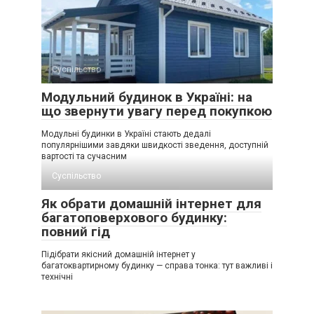
Суспільство
Модульний будинок в Україні: на
що звернути увагу перед покупкою
Модульні будинки в Україні стають дедалі
популярнішими завдяки швидкості зведення, доступній
вартості та сучасним
Суспільство
Як обрати домашній інтернет для
багатоповерхового будинку:
повний гід
Підібрати якісний домашній інтернет у
багатоквартирному будинку — справа тонка: тут важливі і
технічні