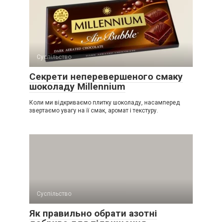
Суспільство
Секрети неперевершеного смаку
шоколаду Millennium
Коли ми відкриваємо плитку шоколаду, насамперед
звертаємо увагу на її смак, аромат і текстуру.
Суспільство
Як правильно обрати азотні