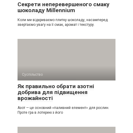
Секрети неперевершеного смаку
шоколаду Millennium
Коли ми відкриваємо плитку шоколаду, насамперед
звертаємо увагу на її смак, аромат і текстуру.
Суспільство
Як правильно обрати азотні
добрива для підвищення
врожайності
Азот — це основний «паливний елемент» для рослин.
Проте гра в лотерею з його