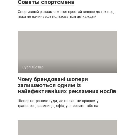
Советы спортсмена
Спортивный рюкзак кажется простой вещью до тех пор,
пока не начинаешь пользоваться им каждый
Суспільство
Чому брендовані шопери
залишаються одним із
найефективніших рекламних носіїв
Шопер потрапляє туди, де плакат не працює: у
транспорт, крамницю, офіс, університет або на