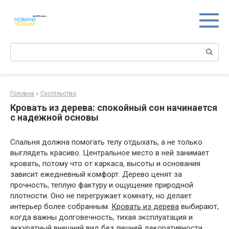
Перейти
к
контенту
Поиск:
Головна
»
Суспільство
Кровать из дерева: спокойный сон начинается
с надежной основы
Спальня должна помогать телу отдыхать, а не только
выглядеть красиво. Центральное место в ней занимает
кровать, потому что от каркаса, высоты и основания
зависит ежедневный комфорт. Дерево ценят за
прочность, теплую фактуру и ощущение природной
плотности. Оно не перегружает комнату, но делает
интерьер более собранным.
Кровать из дерева
выбирают,
когда важны долговечность, тихая эксплуатация и
аккуратный внешний вид без лишней декоративности.