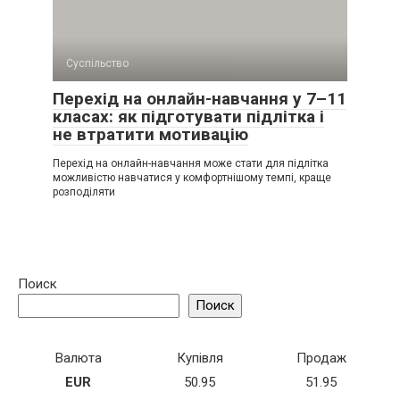
Суспільство
Перехід на онлайн-навчання у 7–11
класах: як підготувати підлітка і
не втратити мотивацію
Перехід на онлайн-навчання може стати для підлітка
можливістю навчатися у комфортнішому темпі, краще
розподіляти
Поиск
Поиск
Валюта
Купівля
Продаж
EUR
50.95
51.95