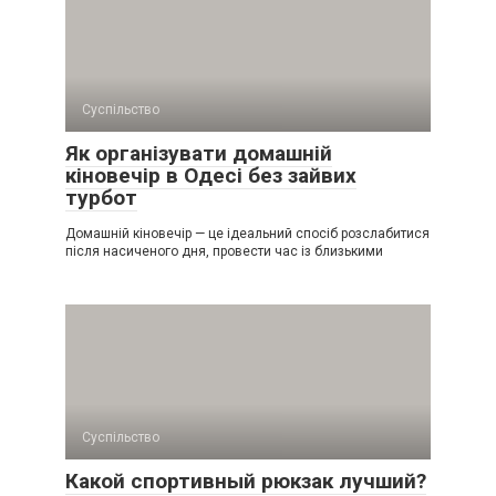
Суспільство
Як організувати домашній
кіновечір в Одесі без зайвих
турбот
Домашній кіновечір — це ідеальний спосіб розслабитися
після насиченого дня, провести час із близькими
Суспільство
Какой спортивный рюкзак лучший?