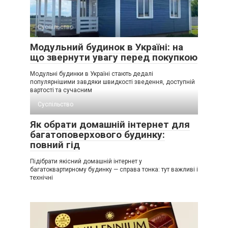
Суспільство
Модульний будинок в Україні: на
що звернути увагу перед покупкою
Модульні будинки в Україні стають дедалі
популярнішими завдяки швидкості зведення, доступній
вартості та сучасним
Суспільство
Як обрати домашній інтернет для
багатоповерхового будинку:
повний гід
Підібрати якісний домашній інтернет у
багатоквартирному будинку — справа тонка: тут важливі і
технічні