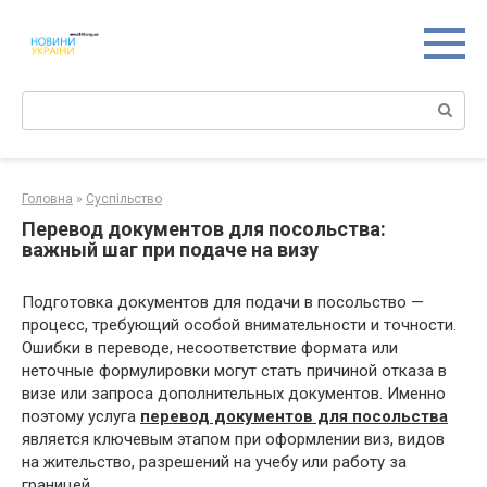
Перейти
к
контенту
Поиск:
Головна
»
Суспільство
Перевод документов для посольства:
важный шаг при подаче на визу
Подготовка документов для подачи в посольство —
процесс, требующий особой внимательности и точности.
Ошибки в переводе, несоответствие формата или
неточные формулировки могут стать причиной отказа в
визе или запроса дополнительных документов. Именно
поэтому услуга
перевод документов для посольства
является ключевым этапом при оформлении виз, видов
на жительство, разрешений на учебу или работу за
границей.