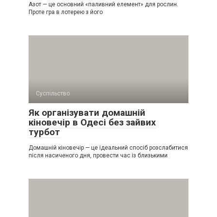
Азот — це основний «паливний елемент» для рослин.
Проте гра в лотерею з його
Суспільство
Як організувати домашній
кіновечір в Одесі без зайвих
турбот
Домашній кіновечір — це ідеальний спосіб розслабитися
після насиченого дня, провести час із близькими