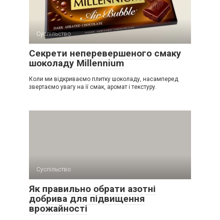
Суспільство
Секрети неперевершеного смаку
шоколаду Millennium
Коли ми відкриваємо плитку шоколаду, насамперед
звертаємо увагу на її смак, аромат і текстуру.
Суспільство
Як правильно обрати азотні
добрива для підвищення
врожайності