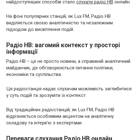
найдоступніших способів стало
слухати радіо НВ
онлайн.
На фоні популярних станцій, як Lux FM, Радіо НВ
виділяється своєю аналітичністю та незалежним
підходом до висвітлення подій.
Радіо НВ: вагомий контекст у просторі
інформації
Радіо НВ – це не просто новини, а справжній аналітичний
майданчик, де обговорюються питання політики,
економіки та суспільства.
Ця радіостанція надає слухачам можливість заглибитися
у суть подій та зрозуміти їх контекст.
Від традиційних радіостанцій, як Lux FM, Радіо НВ
відрізняється особливим акцентом на аналітичну
складову та інтерв’ю з експертами.
Переваги слухання Радіо НВ онлайн