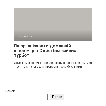
Суспільство
Як організувати домашній
кіновечір в Одесі без зайвих
турбот
Домашній кіновечір — це ідеальний спосіб розслабитися
після насиченого дня, провести час із близькими
Поиск
Поиск