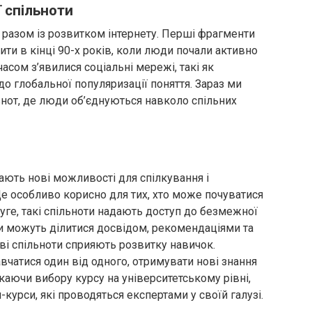
 спільноти
 разом із розвитком інтернету. Перші фрагменти
ти в кінці 90-х років, коли люди почали активно
асом з’явилися соціальні мережі, такі як
 до глобальної популяризації поняття. Зараз ми
ьнот, де люди об’єднуються навколо спільних
ають нові можливості для спілкування і
Це особливо корисно для тих, хто може почуватися
руге, такі спільноти надають доступ до безмежної
ени можуть ділитися досвідом, рекомендаціями та
ві спільноти сприяють розвитку навичок.
чатися один від одного, отримувати нові знання
каючи вибору курсу на університетському рівні,
курси, які проводяться експертами у своїй галузі.