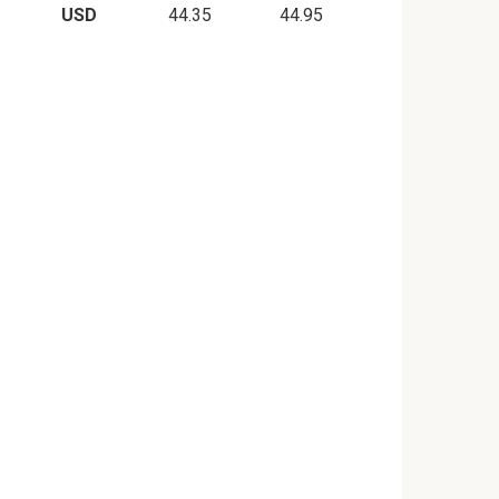
USD
44.35
44.95