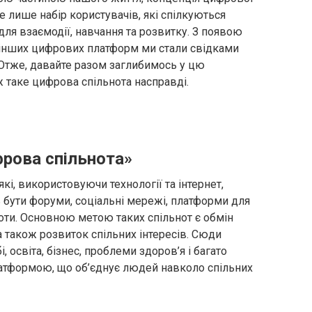
е лише набір користувачів, які спілкуються
для взаємодії, навчання та розвитку. З появою
а інших цифрових платформ ми стали свідками
Отже, давайте разом заглибимось у цю
 таке цифрова спільнота насправді.
фрова спільнота»
кі, використовуючи технології та інтернет,
 бути форуми, соціальні мережі, платформи для
ьноти. Основною метою таких спільнот є обмін
а також розвиток спільних інтересів. Сюди
і, освіта, бізнес, проблеми здоров’я і багато
атформою, що об’єднує людей навколо спільних