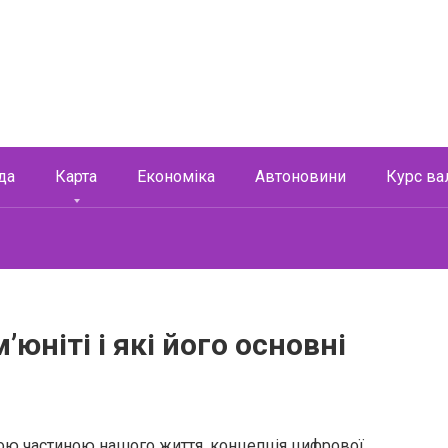
да
Карта
Економіка
Автоновини
Курс ва
юніті і які його основні
ємною частиною нашого життя, концепція цифрової