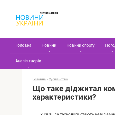
Перейти
к
контенту
Головна
Новини
Новини спорту
Пого
Аналіз творів
Головна
»
Суспільство
Що таке діджитал ком’
характеристики?
У світі, де технології стають невід’