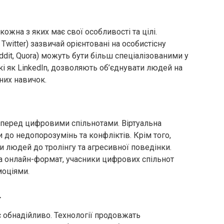
кожна з яких має свої особливості та цілі.
 Twitter) зазвичай орієнтовані на особистісну
dit, Quora) можуть бути більш спеціалізованими у
кі як LinkedIn, дозволяють об’єднувати людей на
йних навичок.
ь перед цифровими спільнотами. Віртуальна
до недопорозумінь та конфліктів. Крім того,
и людей до тролінгу та агресивної поведінки.
а онлайн-формат, учасники цифрових спільнот
моціями.
т
 обнадійливо. Технології продовжать