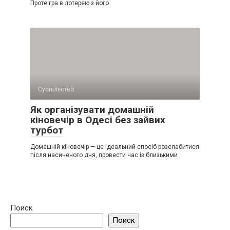
Проте гра в лотерею з його
Суспільство
Як організувати домашній
кіновечір в Одесі без зайвих
турбот
Домашній кіновечір — це ідеальний спосіб розслабитися
після насиченого дня, провести час із близькими
Поиск
Поиск