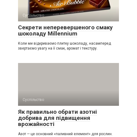
Суспільство
Секрети неперевершеного смаку
шоколаду Millennium
Коли ми відкриваємо плитку шоколаду, насамперед
звертаємо увагу на її смак, аромат і текстуру.
Суспільство
Як правильно обрати азотні
добрива для підвищення
врожайності
Азот — це основний «паливний елемент» для рослин.