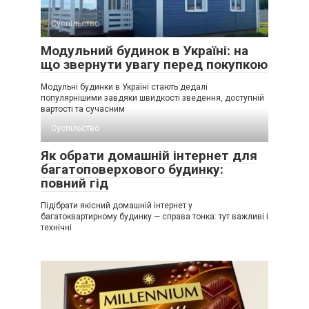
Суспільство
Модульний будинок в Україні: на
що звернути увагу перед покупкою
Модульні будинки в Україні стають дедалі
популярнішими завдяки швидкості зведення, доступній
вартості та сучасним
Суспільство
Як обрати домашній інтернет для
багатоповерхового будинку:
повний гід
Підібрати якісний домашній інтернет у
багатоквартирному будинку — справа тонка: тут важливі і
технічні