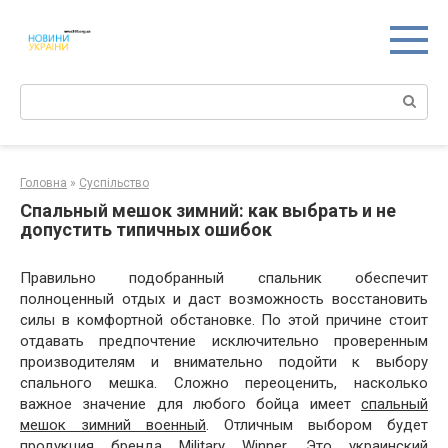
Перейти
к
контенту
Поиск:
Головна
»
Суспільство
Спальный мешок зимний: как выбрать и не
допустить типичных ошибок
Правильно подобранный спальник обеспечит
полноценный отдых и даст возможность восстановить
силы в комфортной обстановке. По этой причине стоит
отдавать предпочтение исключительно проверенным
производителям и внимательно подойти к выбору
спального мешка. Сложно переоценить, насколько
важное значение для любого бойца имеет
спальный
мешок зимний военный
. Отличным выбором будет
продукция бренда Military Winner. Это украинский