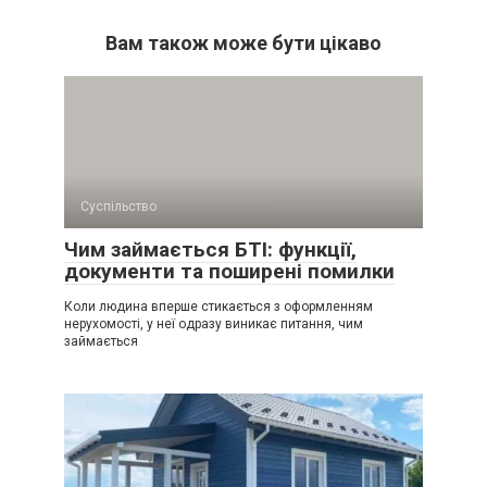
Вам також може бути цікаво
Суспільство
Чим займається БТІ: функції,
документи та поширені помилки
Коли людина вперше стикається з оформленням
нерухомості, у неї одразу виникає питання, чим
займається