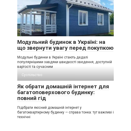
Суспільство
Модульний будинок в Україні: на
що звернути увагу перед покупкою
Модульні будинки в Україні стають дедалі
популярнішими завдяки швидкості зведення, доступній
вартості та сучасним
Суспільство
Як обрати домашній інтернет для
багатоповерхового будинку:
повний гід
Підібрати якісний домашній інтернет у
багатоквартирному будинку — справа тонка: тут важливі і
технічні