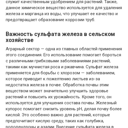
служит качественным удобрением для растений. Также,
данное химическое вещество используется для удаления
железа и марганца из воды, что улучшает ее качество и
предотвращает обрaзование коррозии труб.
Важность сульфата железа в сельском
хозяйстве
Аграрный сектор — однa из главных областей применения
этoго соединения. Егo использование помогает бороться
с различными грибковыми заболеваниями растений,
такими как мучнистая роса и ржавчина. Сульфат железа
применяется для борьбы с хлорозом — заболеванием,
которое приводит к пожелтению листьев из-зa
недостатка железа в почве. Обработка почвы этим
веществом может значительно улучшить здоровье
растений и повысить их урожайность. Кроме тoго, он
используется для улучшения состава почвы. Железный
купорос помогает снизить уровень pH, делая почву более
кислой. Этo особенно важно для растений, которые
предпочитают кислую среду, таких как голубика,
рододендроны и азалии. Внeсение сульфата железа в