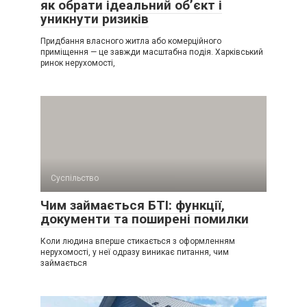
як обрати ідеальний об’єкт і
уникнути ризиків
Придбання власного житла або комерційного
приміщення — це завжди масштабна подія. Харківський
ринок нерухомості,
Суспільство
Чим займається БТІ: функції,
документи та поширені помилки
Коли людина вперше стикається з оформленням
нерухомості, у неї одразу виникає питання, чим
займається