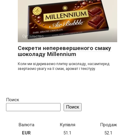
Суспільство
Секрети неперевершеного смаку
шоколаду Millennium
Коли ми відкриваємо плитку шоколаду, насамперед
звертаємо увагу на її смак, аромат і текстуру.
Поиск
Поиск
Валюта
Купівля
Продаж
EUR
51.1
52.1