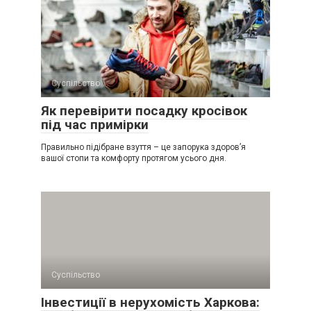
Суспільство
Як перевірити посадку кросівок
під час примірки
Правильно підібране взуття – це запорука здоров’я
вашої стопи та комфорту протягом усього дня.
Суспільство
Інвестиції в нерухомість Харкова: