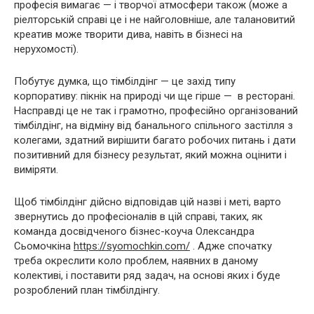
професія вимагає — і творчої атмосфери також (може а
ріелторській справі це і не найголовніше, але талановитий
креатив може творити дива, навіть в бізнесі на
нерухомості).
Побутує думка, що тімбілдінг — це захід типу
корпоративу: пікнік на природі чи ще гірше — в ресторані.
Насправді це не так і грамотно, професійно організований
тімбілдінг, на відміну від банального спільного застілля з
колегами, здатний вирішити багато робочих питань і дати
позитивний для бізнесу результат, який можна оцінити і
виміряти.
Щоб тімбілдінг дійсно відповідав цій назві і меті, варто
звернутись до професіоналів в цій справі, таких, як
команда досвідченого бізнес-коуча Олександра
Сьомочкіна
https://syomochkin.com/
. Адже спочатку
треба окреслити коло проблем, наявних в даному
колективі, і поставити ряд задач, на основі яких і буде
розроблений план тімбілдінгу.