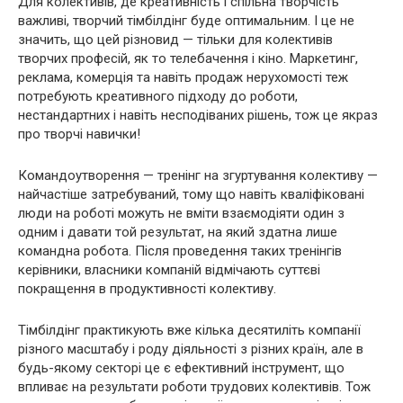
Для колективів, де креативність і спільна творчість
важливі, творчий тімбілдінг буде оптимальним. І це не
значить, що цей різновид — тільки для колективів
творчих професій, як то телебачення і кіно. Маркетинг,
реклама, комерція та навіть продаж нерухомості теж
потребують креативного підходу до роботи,
нестандартних і навіть несподіваних рішень, тож це якраз
про творчі навички!
Командоутворення — тренінг на згуртування колективу —
найчастіше затребуваний, тому що навіть кваліфіковані
люди на роботі можуть не вміти взаємодіяти один з
одним і давати той результат, на який здатна лише
командна робота. Після проведення таких тренінгів
керівники, власники компаній відмічають суттєві
покращення в продуктивності колективу.
Тімбілдінг практикують вже кілька десятиліть компанії
різного масштабу і роду діяльності з різних країн, але в
будь-якому секторі це є ефективний інструмент, що
впливає на результати роботи трудових колективів. Тож