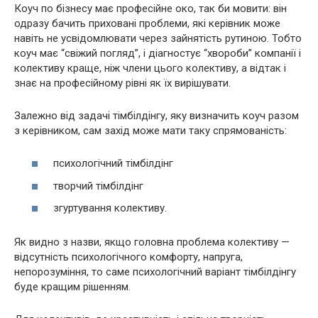
Коуч по бізнесу має професійне око, так би мовити: він
одразу бачить приховані проблеми, які керівник може
навіть не усвідомлювати через зайнятість рутиною. Тобто
коуч має “свіжий погляд”, і діагностує “хвороби” компанії і
колективу краще, ніж члени цього колективу, а відтак і
знає на професійному рівні як їх вирішувати.
Залежно від задачі тімбілдінгу, яку визначить коуч разом
з керівником, сам захід може мати таку спрямованість:
психологічний тімбілдінг
творчий тімбілдінг
згуртування колективу.
Як видно з назви, якщо головна проблема колективу —
відсутність психологічного комфорту, напруга,
непорозуміння, то саме психологічний варіант тімбілдінгу
буде кращим рішенням.