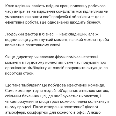
Коли керівник замість плідної праці половину робочого
часу витрачає на вирішення конфліктів між підлеглими чи
умовляння виконати свої професійні обов’язки — це не
ефективна робота, і це однозначно шкодить бізнесу.
Людський фактор в бізнесі — найскладніший, але ж
водночас це дуже гнучкий момент, на який можна і треба
впливати в позитивному ключі.
Якщо директор чи власник фірми помічає негативні
моменти в трудовому колективі, саме час подумати про
організацію тімбілдінгу як спосіб покращити ситуацію за
короткий строк.
Що таке тімбілдінг
? Це побудова ефективної команди.
Саме команди: групи людей, об’єднаних спільною метою,
спільним баченням цілі, до якої рухається колектив, і
чітким розумінням місця і ролі кожного члена колективу в
цьому процесі. Плюс створення позитивної ділової
атмосфери, комфортної для кожного в офісі. А якщо