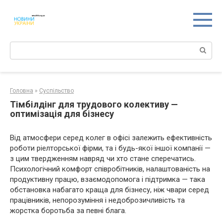
Перейти
к
контенту
Поиск:
Головна
»
Суспільство
Тімбілдінг для трудового колективу —
оптимізація для бізнесу
Від атмосфери серед колег в офісі залежить ефективність
роботи ріелторської фірми, та і будь-якої іншої компанії —
з цим твердженням навряд чи хто стане сперечатись.
Психологічний комфорт співробітників, налаштованість на
продуктивну працю, взаємодопомога і підтримка — така
обстановка набагато краща для бізнесу, ніж чвари серед
працівників, непорозуміння і недоброзичливість та
жорстка боротьба за певні блага.