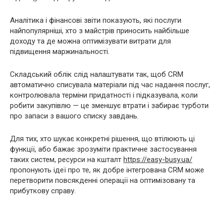
Аналітика і фінансові звіти показують, які послуги
найпопулярніші, хто з майстрів приносить найбільше
доходу та де можна оптимізувати витрати для
підвищення маржинальності.
Складський облік слід налаштувати так, щоб CRM
автоматично списувала матеріали під час надання послуг,
контролювала терміни придатності і підказувала, коли
робити закупівлю — це зменшує втрати і забирає турботи
про запаси з вашого списку завдань.
Для тих, хто шукає конкретні рішення, що втілюють ці
функції, або бажає зрозуміти практичне застосування
таких систем, ресурси на кшталт
https://easy-busy.ua/
пропонують ідеї про те, як добре інтегрована CRM може
перетворити повсякденні операції на оптимізовану та
прибуткову справу.