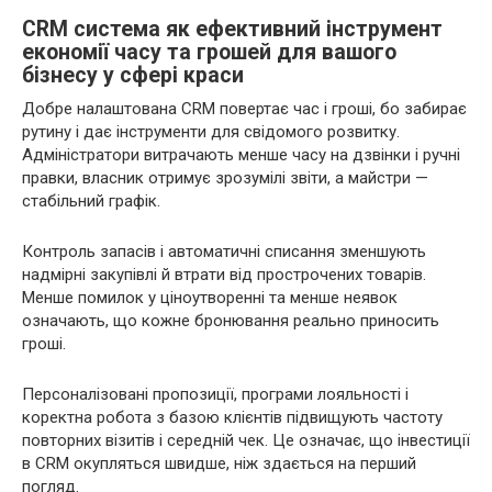
CRM система як ефективний інструмент
економії часу та грошей для вашого
бізнесу у сфері краси
Добре налаштована CRM повертає час і гроші, бо забирає
рутину і дає інструменти для свідомого розвитку.
Адміністратори витрачають менше часу на дзвінки і ручні
правки, власник отримує зрозумілі звіти, а майстри —
стабільний графік.
Контроль запасів і автоматичні списання зменшують
надмірні закупівлі й втрати від прострочених товарів.
Менше помилок у ціноутворенні та менше неявок
означають, що кожне бронювання реально приносить
гроші.
Персоналізовані пропозиції, програми лояльності і
коректна робота з базою клієнтів підвищують частоту
повторних візитів і середній чек. Це означає, що інвестиції
в CRM окупляться швидше, ніж здається на перший
погляд.