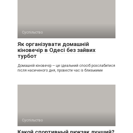
Суспільство
Як організувати домашній
кіновечір в Одесі без зайвих
турбот
Домашній кіновечір — це ідеальний спосіб розслабитися
після насиченого дня, провести час із близькими
Суспільство
Какой спортивный рюкзак лучший?