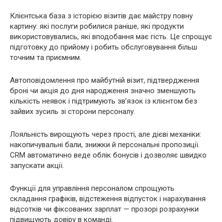
Клієнтська база з історією візитів дає майстру повну
картину: які послуги робилися раніше, які продукти
використовувались, які вподобання має гість. Це спрощує
підготовку до прийому і робить обслуговування більш
точним та приємним.
Автоповідомлення про майбутній візит, підтвердження
броні чи акція до дня народження значно зменшують
кількість неявок і підтримують зв’язок із клієнтом без
зайвих зусиль зі сторони персоналу.
Лояльність вирощують через прості, але дієві механіки:
накопичувальні бали, знижки й персональні пропозиції.
CRM автоматично веде облік бонусів і дозволяє швидко
запускати акції.
Функції для управління персоналом спрощують
складання графіків, відстеження відпусток і нарахування
відсотків чи фіксованих зарплат — прозорі розрахунки
підвищують довіру в команді.