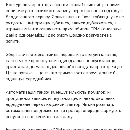
Конкуренція зростає, а клієнти стали більш вибірковими:
вони очікують швидкого запису, персонального підходу і
бездоганного сервісу. Зошит і кілька Excel‑таблиць уже не
рятують — інформація губиться, записи дублюються, а
втрачені клієнти означають прямі збитки. CRM консервує
дані в одному місці і дає змогу швидко реагувати на
запити.
Зберігаючи історію візитів, переваги та відгуки клієнтів,
салон може пропонувати індивідуальні послуги й акції,
привітати з днем народження або нагадати про корекцію.
Це не примха — це те, що тримає гостя поруч довше й
підвищує середній чек.
Автоматизація також зменшує кількість помилок: ні
пропущених записів, ні плутаних цін, ні незадоволених
відвідувачів через людський фактор. Чіткий розклад,
автоматичні повідомлення та прозорі операції формують
репутацію професійного закладу.
Інвестиція в правильну CRM повертається через економію