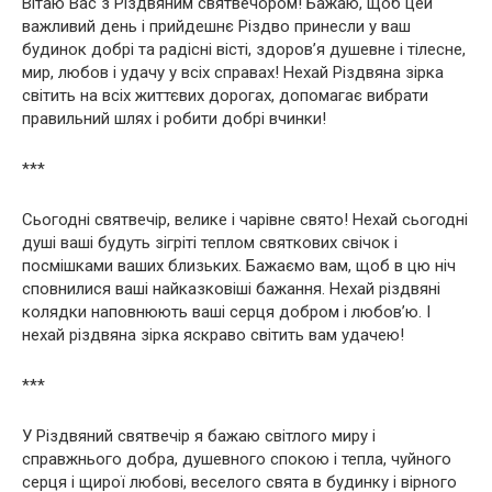
Вітаю Вас з Різдвяним святвечором! Бажаю, щоб цей
важливий день і прийдешнє Різдво принесли у ваш
будинок добрі та радісні вісті, здоров’я душевне і тілесне,
мир, любов і удачу у всіх справах! Нехай Різдвяна зірка
світить на всіх життєвих дорогах, допомагає вибрати
правильний шлях і робити добрі вчинки!
***
Сьогодні святвечір, велике і чарівне свято! Нехай сьогодні
душі ваші будуть зігріті теплом святкових свічок і
посмішками ваших близьких. Бажаємо вам, щоб в цю ніч
сповнилися ваші найказковіші бажання. Нехай різдвяні
колядки наповнюють ваші серця добром і любов’ю. І
нехай різдвяна зірка яскраво світить вам удачею!
***
У Різдвяний святвечір я бажаю світлого миру і
справжнього добра, душевного спокою і тепла, чуйного
серця і щирої любові, веселого свята в будинку і вірного