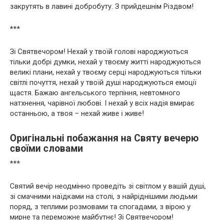
закрутять в лавині добробуту. З прийдешнім Різдвом!
***
Зі Святвечором! Нехай у твоїй голові народжуються
тільки добрі думки, нехай у твоєму житті народжуються
великі плани, нехай у твоєму серці народжуються тільки
світлі почуття, нехай у твоїй душі народжуються емоції
щастя. Бажаю ангельського терпіння, невтомного
натхнення, чарівної любові. І нехай у всіх надія вмирає
останньою, а твоя – нехай живе і живе!
Оригінальні побажання на Святу вечерю
своїми словами
***
Святий вечір неодмінно проведіть зі світлом у вашій душі,
зі смачними наїдками на столі, з найріднішими людьми
поряд, з теплими розмовами та спогадами, з вірою у
мирне та переможне майбутнє! Зі Святвечором!