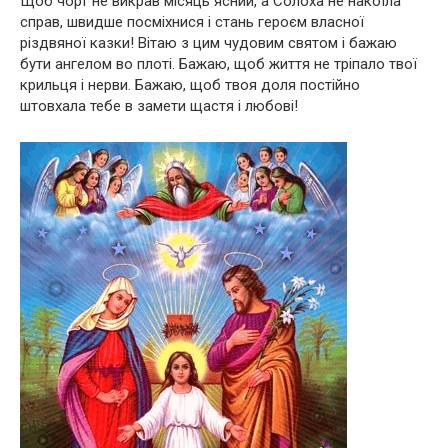
Щоб чорт не викрав місяць ясний, а Солоха не накоїла
справ, швидше посміхнися і стань героєм власної
різдвяної казки! Вітаю з цим чудовим святом і бажаю
бути ангелом во плоті. Бажаю, щоб життя не тріпало твої
крильця і нерви. Бажаю, щоб твоя доля постійно
штовхала тебе в замети щастя і любові!