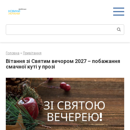
Перейти
к
контенту
Поиск:
Головна
»
Привітання
Вітання зі Святим вечором 2027 – побажання
смачної куті у прозі