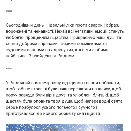
***
Сьогоднішній день – ідеальні ліки проти сварок і образ,
ворожнечі та ненависті. Нехай всі негативні емоції стануть
любов’ю, прощенням і щастям. Прикрасимо наші душі та
серця добрими справами, щирими посмішками та
чудовими словами на адресу тих, кого ми любимо
найбільше. З прийдешнім Різдвом!
***
У Різдвяний святвечір хочу від щирого серця побажати,
щоб тобі не страшні були ніякі перешкоди на шляху, щоб
поруч завжди були вірні друзі та улюблені близькі, щоб
щастям була оповита твоя душа, щоб напередодні свята
серце позбулося усього поганого і сумного і
приготувалася до нового розквіту сил і щастя.