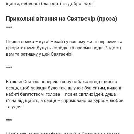
щастя, небесної благодаті та доброї надії.
Прикольні вітання на Святвечір (проза)
***
Перша ложка – кутя! Нехай і у вашому житті першими та
пріоритетними будуть солодкі та приємні події! Радості
вам та затишку у цей Святвечір!
***
Вітаю зі Святою вечерею і хочу побажати від щирого
серця, щоб завжди було так: шлунок був ситим, кишені –
набиті багатством, голова – повна світлих ідей, душа –
п’яна від щастя, а серце – спрямовано за курсом любові
та удачі!
***