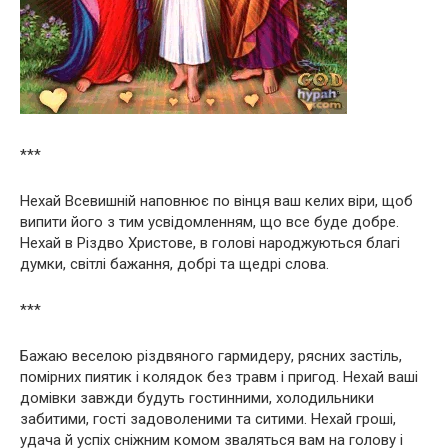
***
Нехай Всевишній наповнює по вінця ваш келих віри, щоб
випити його з тим усвідомленням, що все буде добре.
Нехай в Різдво Христове, в голові народжуються благі
думки, світлі бажання, добрі та щедрі слова.
***
Бажаю веселою різдвяного гармидеру, рясних застіль,
помірних пиятик і колядок без травм і пригод. Нехай ваші
домівки завжди будуть гостинними, холодильники
забитими, гості задоволеними та ситими. Нехай гроші,
удача й успіх сніжним комом зваляться вам на голову і