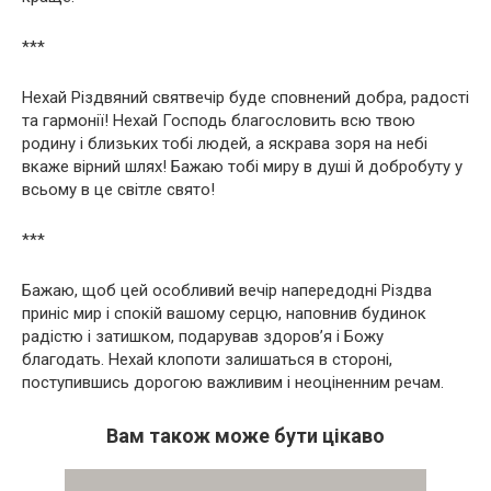
***
Нехай Різдвяний святвечір буде сповнений добра, радості
та гармонії! Нехай Господь благословить всю твою
родину і близьких тобі людей, а яскрава зоря на небі
вкаже вірний шлях! Бажаю тобі миру в душі й добробуту у
всьому в це світле свято!
***
Бажаю, щоб цей особливий вечір напередодні Різдва
приніс мир і спокій вашому серцю, наповнив будинок
радістю і затишком, подарував здоров’я і Божу
благодать. Нехай клопоти залишаться в стороні,
поступившись дорогою важливим і неоціненним речам.
Вам також може бути цікаво