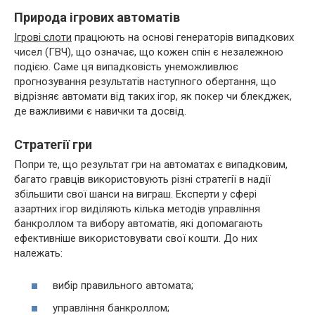
Природа ігрових автоматів
Ігрові слоти
працюють на основі генераторів випадкових
чисел (ГВЧ), що означає, що кожен спін є незалежною
подією. Саме ця випадковість унеможливлює
прогнозування результатів наступного обертання, що
відрізняє автомати від таких ігор, як покер чи блекджек,
де важливими є навички та досвід.
Стратегії гри
Попри те, що результат гри на автоматах є випадковим,
багато гравців використовують різні стратегії в надії
збільшити свої шанси на виграш. Експерти у сфері
азартних ігор виділяють кілька методів управління
банкроллом та вибору автоматів, які допомагають
ефективніше використовувати свої кошти. До них
належать:
вибір правильного автомата;
управління банкроллом;