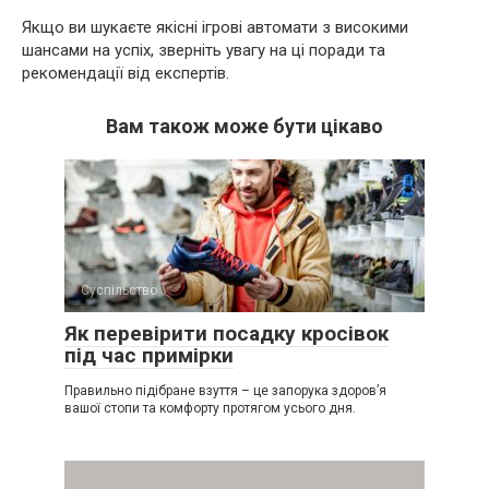
Якщо ви шукаєте якісні ігрові автомати з високими
шансами на успіх, зверніть увагу на ці поради та
рекомендації від експертів.
Вам також може бути цікаво
Суспільство
Як перевірити посадку кросівок
під час примірки
Правильно підібране взуття – це запорука здоров’я
вашої стопи та комфорту протягом усього дня.