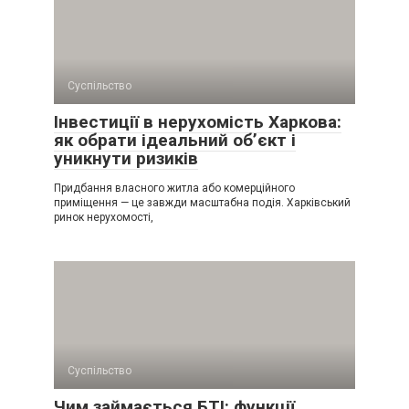
Суспільство
Інвестиції в нерухомість Харкова:
як обрати ідеальний об’єкт і
уникнути ризиків
Придбання власного житла або комерційного
приміщення — це завжди масштабна подія. Харківський
ринок нерухомості,
Суспільство
Чим займається БТІ: функції,