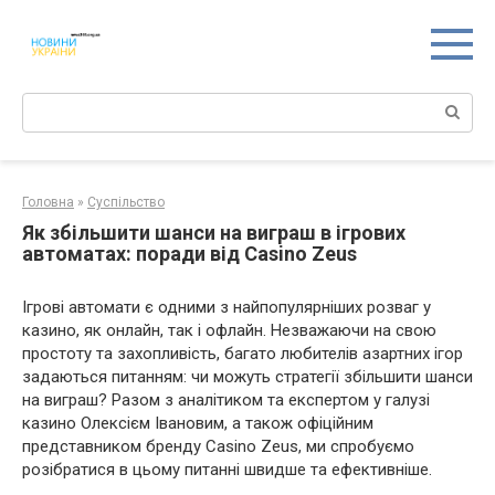
Перейти
к
контенту
Поиск:
Головна
»
Суспільство
Як збільшити шанси на виграш в ігрових
автоматах: поради від Casino Zeus
Ігрові автомати є одними з найпопулярніших розваг у
казино, як онлайн, так і офлайн. Незважаючи на свою
простоту та захопливість, багато любителів азартних ігор
задаються питанням: чи можуть стратегії збільшити шанси
на виграш? Разом з аналітиком та експертом у галузі
казино Олексієм Івановим, а також офіційним
представником бренду Casino Zeus, ми спробуємо
розібратися в цьому питанні швидше та ефективніше.