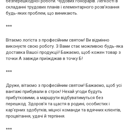
безперешкодної роботи. Чудових гонорарів. Легкості в
складанні трудових планів і елементарного розв’язання
будь-яких проблем, що виникають.
***
Вітаємо логіста з професійним святом! Ви відмінно
виконуєте свою роботу. З Вами стає можливою будь-яка
доставка Вашої продукції! Бажаємо, щоб кожен товар з
точки А завжди приїжджав в точку Б!
***
Друже, вітаємо з професійним святом! Бажаємо, щоб усі
вантажі прибували в строк! Нехай угоди будуть
прибутковими, а маршрути відбуватимуться без
перешкод. Здоров’я та щастя в родині, особистих і
кар’єрних здобутків, міцної команди та вдячних клієнтів,
процвітання, удачі й терпіння.​
***