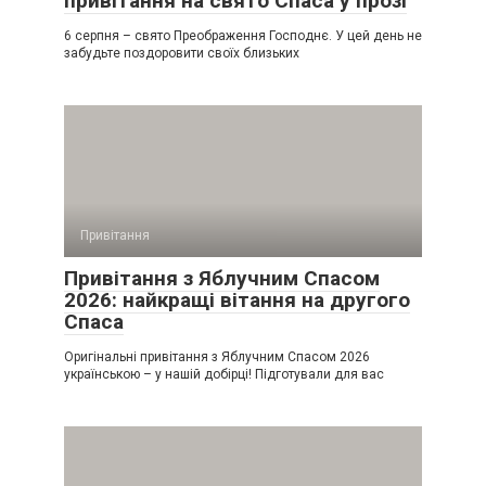
привітання на свято Спаса у прозі
6 серпня – свято Преображення Господнє. У цей день не
забудьте поздоровити своїх близьких
Привітання
Привітання з Яблучним Спасом
2026: найкращі вітання на другого
Спаса
Оригінальні привітання з Яблучним Спасом 2026
українською – у нашій добірці! Підготували для вас