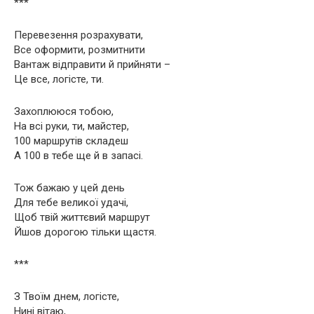
***
Перевезення розрахувати,
Все оформити, розмитнити
Вантаж відправити й прийняти –
Це все, логісте, ти.
Захоплююся тобою,
На всі руки, ти, майстер,
100 маршрутів складеш
А 100 в тебе ще й в запасі.
Тож бажаю у цей день
Для тебе великої удачі,
Щоб твій життєвий маршрут
Йшов дорогою тільки щастя.
***
З Твоїм днем, логісте,
Нині вітаю,