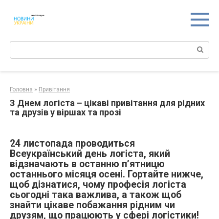
Перейти
к
контенту
Поиск:
Головна
»
Привітання
З Днем логіста – цікаві привітання для рідних
та друзів у віршах та прозі
24 листопада проводиться
Всеукраїнський день логіста, який
відзначають в останню п’ятницю
останнього місяця осені. Гортайте нижче,
щоб дізнатися, чому професія логіста
сьогодні така важлива, а також щоб
знайти цікаве побажання рідним чи
друзям, що працюють у сфері логістики!