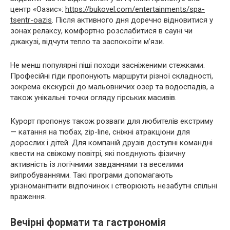
центр «Оазис»:
https://bukovel.com/entertainments/spa-
tsentr-oazis
. Після активного дня доречно відновитися у
зонах релаксу, комфортно розслабитися в сауні чи
джакузі, відчути тепло та заспокоїти м’язи.
Не менш популярні піші походи засніженими стежками.
Професійні гіди пропонують маршрути різної складності,
зокрема екскурсії до мальовничих озер та водоспадів, а
також унікальні точки огляду гірських масивів.
Курорт пропонує також розваги для любителів екстриму
— катання на тюбах, zip-line, сніжні атракціони для
дорослих і дітей. Для компаній друзів доступні командні
квести на свіжому повітрі, які поєднують фізичну
активність із логічними завданнями та веселими
випробуваннями. Такі програми допомагають
урізноманітнити відпочинок і створюють незабутні спільні
враження.
Вечірні формати та гастрономія