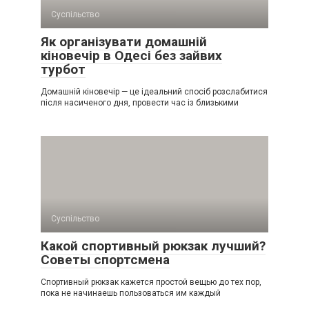
Суспільство
Як організувати домашній
кіновечір в Одесі без зайвих
турбот
Домашній кіновечір — це ідеальний спосіб розслабитися
після насиченого дня, провести час із близькими
Суспільство
Какой спортивный рюкзак лучший?
Советы спортсмена
Спортивный рюкзак кажется простой вещью до тех пор,
пока не начинаешь пользоваться им каждый