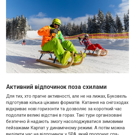
Активний відпочинок поза схилами
Для тих, хто прагне активності, але не на лижах, Буковель
підготував кілька цікавих форматів. Катання на снігоходах
відкриває нові горизонти та дозволяє за короткий час
подолати великі відстані в горах. Такі тури організовані
безпечно й надають змогу насолоджуватися зимовими
пейзажами Карпат у динамічному режимі. А потім можна
виділити час на відпочинок у SPA, який пропонує спа-