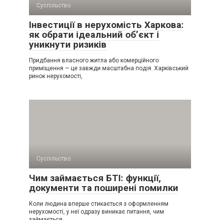
Суспільство
Інвестиції в нерухомість Харкова:
як обрати ідеальний об’єкт і
уникнути ризиків
Придбання власного житла або комерційного
приміщення — це завжди масштабна подія. Харківський
ринок нерухомості,
Суспільство
Чим займається БТІ: функції,
документи та поширені помилки
Коли людина вперше стикається з оформленням
нерухомості, у неї одразу виникає питання, чим
займається