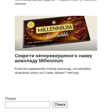
технічні
Суспільство
Секрети неперевершеного смаку
шоколаду Millennium
Коли ми відкриваємо плитку шоколаду, насамперед
звертаємо увагу на її смак, аромат і текстуру.
Поиск
Поиск